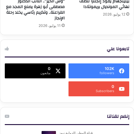
بيلينجهام يقود إنجلترا لنصف
“وش الخير”.. النائب الدكتور
نهائي المونديال بريمونتادا
مصطفى أبو زهرة يصنع المجد مع
الفراعنة.. وتكريم رئاسي يخلد رحلة
12 يوليو، 2026
الإنجاز
11 يوليو، 2026
تابعونا علي
0
102K
followers
متابعون
0
Subscribers
إنضم لقناتنا