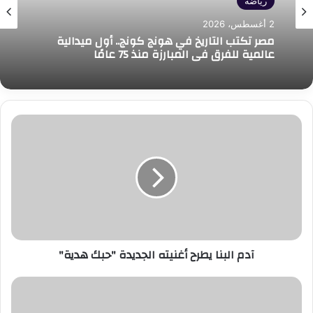
رياضة
2 أغسطس، 2026
مصر تكتب التاريخ في هونج كونج.. أول ميدالية
عالمية للفرق في المبارزة منذ 75 عامًا
آدم
البنا
يطرح
أغنيته
الجديدة
"حبك
هدية"
آدم البنا يطرح أغنيته الجديدة "حبك هدية"
وزارة
العدل
توسّع