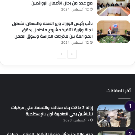
مع عدد من رجال الأعمال الروانديين
12 أغسطس، 2024
نائب رئيس الوزراء وزير الصحة والسكان: تشكيل
لجنة وزارية لتنفيذ مشروع متكامل يحقق
المواءمة بين مخرجات الدراسة وسوق العمل
12 أغسطس، 2024
الصفحة
الصفحة
التالية
السابقة
أخر المقالات
إزالة 3 حالات بناء مخالف والتحفظ على مركبات
للنباشين بحي العامرية أول بالإسكندرية
7 أغسطس، 2026
مصر والهند تبحثان منصة للتكامل الصناعي وزيادة