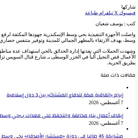
شاركها
فيسبوك
‫X
تيلقرام
طباعة
كتب : يوسف شعبان
واصلت الأجهزة التنفيذية بحي وسط الإسكندرية جهودها المكثفة لرفع
وسط، بهدف الارتقاء بالمظهر الجمالي للمدينة وتوفير متنفس حضاري 
وشهدت الحملات التي نفذتها إدارة الحدائق بالحي استهداف عدة مناط
الأعمال قص النجيل آلياً في الجزر الوسطى بـ شارع قنال السويس تزام
بطريق الحرية.
مقالات ذات صلة
إبرام «اتفاقية مكة للدفاع المشترك» بين 3 دول إسلامية
7 أغسطس، 2026
إيقاف أعمال بناء مخالفة والتحفظ على معدات بـ«حي وسط»
7 أغسطس، 2026
مشاركة 45 طالبا في دورة «مستشار الأصدقاء» بحي وسط