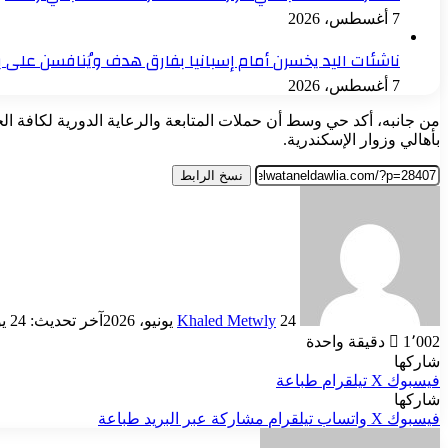
7 أغسطس، 2026
ناشئات اليد يخسرن أمام إسبانيا بفارق هدف ويُنافسن على بر
7 أغسطس، 2026
من جانبه، أكد حي وسط أن حملات المتابعة والرعاية الدورية لكافة الحد
بأهالي وزوار الإسكندرية.
نسخ الرابط
أرسل
بريدا
إلكترونيا
24 يونيو، 2026
Khaled Metwly
آخر تحديث: 24 يونيو، 2026
1٬002
دقيقة واحدة
شاركها
فيسبوك
‫X
تيلقرام
طباعة
شاركها
فيسبوك
‫X
واتساب
تيلقرام
مشاركة عبر البريد
طباعة