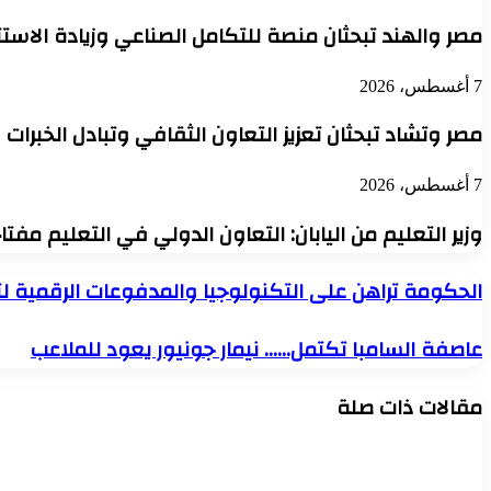
مصر والهند تبحثان منصة للتكامل الصناعي وزيادة الاستث
7 أغسطس، 2026
مصر وتشاد تبحثان تعزيز التعاون الثقافي وتبادل الخبرات
7 أغسطس، 2026
وزير التعليم من اليابان: التعاون الدولي في التعليم مفت
الحكومة
الحكومة تراهن على التكنولوجيا والمدفوعات الرقمية لت
تراهن
على
عاصفة
عاصفة السامبا تكتمل…… نيمار جونيور يعود للملاعب
التكنولوجيا
السامبا
والمدفوعات
تكتمل……
الرقمية
مقالات ذات صلة
نيمار
لتسريع
جونيور
النمو
يعود
للملاعب