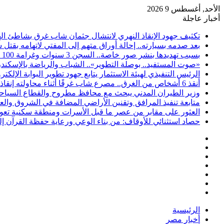
الأحد, أغسطس 9 2026
أخبار عاجلة
تكثيف جهود الإنقاذ النهري لانتشال جثمان شاب غرق بشاطئ اله
بعد صدمه بسيارته.. إحالة أوراق متهم إلى المفتي لاتهامه بقتل
بسبب تهديدها بنشر صور خاصة.. السجن 3 سنوات وغرامة 100 ألف جنيه لمتهم بالإسكندرية
«صوت المستفيد.. بوصلة التطوير».. الشباب والرياضة بالإسكندري
الرئيس التنفيذي لهيئة الاستثمار يتابع جهود تطوير البوابة الإلكترو
أنقذ 6 أشخاص من الغرق.. مصرع شاب غرقًا أثناء محاولته إنقاذهم بشاطئ البيطاش في الإسكندرية
وزير الطيران المدني يبحث مع محافظ مطروح والقطاع السياحي س
متابعة تنفيذ المرافق وتقنين الأراضي المضافة في الشروق والعب
العثور على مقابر من عصر ما قبل الأسرات ومنطقة سكنية تعود
حصاد استثنائي للأوقاف: من بناء الوعي ورعاية حفظة القرآن إل
فيسبوك
‫X
‫YouTube
انستقرام
تسجيل
مقال
الدخول
إضافة
عشوائي
عمود
الرئيسية
جانبي
أخبار مصر