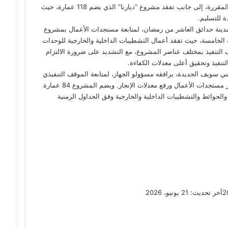
تمهيدًا لاستكمال تسليم الوحدات كاملة المرافق للمواطنين طبقًا للخطط المقررة، إلى جانب تفقد مشروع “ديارنا” الذي يضم 118 عمارة، حيث
ة للتسليم.
مدينة حدائق العاشر من رمضان، لمتابعة مستجدات الأعمال بمشروع
الخامسة، حيث تفقد أعمال التشطيبات الداخلية والخارجية للوحدات
التنفيذ بمختلف عناصر المشروع، مع التشديد على ضرورة الالتزام
لتنفيذ وتحقيق أعلى معدلات الكفاءة.
ني سويف الجديدة، يرافقه مسؤولو الجهاز، لمتابعة الموقف التنفيذي
لمشروع “سكن لكل المصريين” بمحور محدودي الدخل، والوقوف على آخر مستجدات الأعمال ورفع معدلات الإنجاز. ويضم المشروع 84 عمارة
سانية والحوائط والتشطيبات الداخلية والخارجية وفق الجداول الزمنية
آخر تحديث: 21 يونيو، 2026