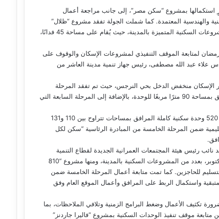
م متابعة موقف تنفيذ 9 عمارات سكنية جارٍ استكمالها بمشروع “سكن مصر”، إلى جانب مراجعة أعمال
نية والهندسية المعتمدة. كما شملت الجولة تفقد مشروع “ظلال”
للإسكان الفاخر بمنطقة جنيفة بالامتداد الشرقي، والذي يُعد أحد أبرز المشروعات السكنية المتميزة بالمدينة، حيث يُقام على مساحة 45 فدانًا،
 رمضان لمتابعة الموقف التنفيذي لمشروعات الإسكان والوقوف على
س علاء عبد الله مصطفى، رئيس جهاز تنمية مدينة العاشر من
ر الإسكان منخفض الدخل بحي النرجس، حيث تم تفقد المرحلة
السادسة التي تضم 240 عمارة بإجمالي 5650 وحدة سكنية كاملة المرافق بمساحة 90 مترًا مربعًا للوحدة، بالإضافة إلى المرحلة السابعة التي
كما شملت الجولة متابعة مشروع “ديارنا”، والذي يضم 20 عمارة بإجمالي 520 وحدة سكنية كاملة المرافق بمساحات تتراوح بين 110 و131
قليمية ضمن المرحلة الخامسة من المبادرة الرئاسية “سكن لكل
نائب رئيس هيئة المجتمعات العمرانية الجديدة لقطاع التنمية
والإنشاءات، والمهندس ياسر عبد الحليم، رئيس جهاز تنمية مدينة حدائق أكتوبر، بعدد من المشروعات السكنية بالمدينة، ومنها مشروع “810
للتسليم للحاجزين. كما تمت متابعة أعمال المرحلة الخامسة ضمن
المتبقية واستكمال الربط على المرافق وأعمال الموقع العام وفق
ورة تكثيف الأعمال وضغط البرامج الزمنية وتلافي الملاحظات، بما
 متابعة موقف تنفيذ الوحدات السكنية بمشروع “فاليرا جاردنز”