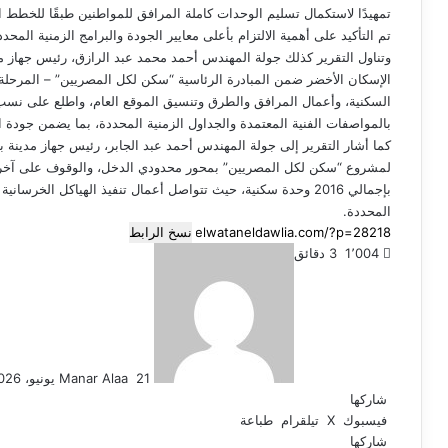
تم التأكيد على أهمية الالتزام بأعلى معايير الجودة والبرامج الزمنية المحدد
وتناول التقرير كذلك جولة المهندس أحمد محمد عبد الرازق، رئيس جهاز 
الإسكان الأخضر ضمن المبادرة الرئاسية “سكن لكل المصريين” – المرحلة 
السكنية، وأعمال المرافق والطرق وتنسيق الموقع العام، واطلع على نسب 
بالمواصفات الفنية المعتمدة والجداول الزمنية المحددة، بما يضمن جودة ا
كما أشار التقرير إلى جولة المهندس أحمد عبد الجابر، رئيس جهاز مدينة ب
بإجمالي 2016 وحدة سكنية، حيث تتواصل أعمال تنفيذ الهياكل الخر
المحددة.
نسخ الرابط
أرسل
1٬004
3 دقائق
بريدا
إلكترونيا
21 يونيو، 2026
Manar Alaa
شاركها
فيسبوك
‫X
تيلقرام
طباعة
شاركها