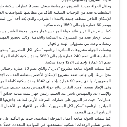
وخلال الجولة بمدينة الشروق، ت
التشطيبات بعدد من الوحدات السكنية للتأكد من مطابقتها للمواصفات الف
ويضم 60 عمارة بإجمالي 1560 وحدة سكنية.
كما استعرض التقرير نتائج جولة المهندس عمار مندور بمدينة العاشر من
نسب الإنجاز بعدد من المشروعات السكنية والخدمية، وذلك بحضور المهند
رمضان، وعدد من مسؤولي الهيئة والجهاز.
وشملت الجولة مشروعات المبادرة الرئاسية “سكن لكل المصريين” بمحو
تضم 51 عمارة بإجمالي 1224 وحدة سكنية.
مترًا مربعًا، إلى جانب تفقد مشروع الإسكان الأخضر بمنطقة الخدمات الإ
المصريين”، والذي يضم 90 عمارة بإجمالي 1842 وحدة سكنية كاملة المرافق.
وفي الإطار نفسه، أوضح التقرير نتائج جولة المهندس محمد حمدي، مساعد 
عمارات”، حيث تم المرور على عمارات المرحلة الأولى لمتابعة جاهزيتها 
المبادرة الرئاسية “سكن لكل المصريين”، للتأكد من الانتهاء من الأعمال 
البرنامج الزمني المعتمد.
كما شملت الجولة متابعة أعمال المرحلة السادسة، حيث تم التأكيد على ضر
يضمن تسليم الوحدات السكنية لمستحقيها في المواعيد المحددة، فضلًا عن