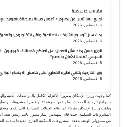
مقالات ذات صلة
توزيع الغاز تعلن عن بدء إجراء أعمال صيانة بمنطقة العوايد بال
6 أغسطس، 2026
بحث سبل توسيع الشراكات الصناعية ونقل التكنولوجيا وتعميق
6 أغسطس، 2026
الوزير حسن رداد سأل العمال: هل تصلكم خدماتنا؟.. فيجيبون: “ال
السيسي تمنحنا الأمان والدعم”..
5 أغسطس، 2026
وزير الخارجية يلتقي نظيره القطري على هامش الاجتماع الوزا
5 أغسطس، 2026
كما وجهت وزيرة الإسكان بضرورة الالتزام الكامل بالمواصفات الفنية واله
بالبرامج الزمنية المحددة، بما يضمن سرعة الانتهاء من المشروعات وت
وتلقت وزيرة الإسكان تقريرًا عن نتائج الجولات الميدانية التي نفذها مسؤ
المشروعات السكنية، حيث قام المهندس عمار مندور، نائب رئيس هيئة المجت
من مسؤولي الهيئة، بتفقد المشروعات السكنية الجاري تنفيذها بمدينة ا
مدينة الشروق، ومسؤولي الجهاز.