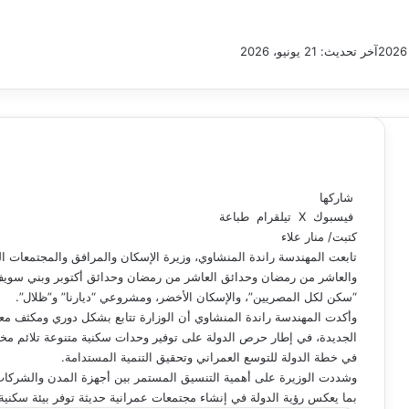
آخر تحديث: 21 يونيو، 2026
شاركها
فيسبوك
‫X
تيلقرام
طباعة
كتبت/ منار علاء
تابعت المهندسة راندة المنشاوي، وزيرة الإسكان والمرافق والمجتمعات 
والعاشر من رمضان وحدائق العاشر من رمضان وحدائق أكتوبر وبني سويف
“سكن لكل المصريين”، والإسكان الأخضر، ومشروعي “ديارنا” و”ظلال”.
وأكدت المهندسة راندة المنشاوي أن الوزارة تتابع بشكل دوري ومكثف معد
الجديدة، في إطار حرص الدولة على توفير وحدات سكنية متنوعة تلائم م
في خطة الدولة للتوسع العمراني وتحقيق التنمية المستدامة.
وشددت الوزيرة على أهمية التنسيق المستمر بين أجهزة المدن والشركات
بما يعكس رؤية الدولة في إنشاء مجتمعات عمرانية حديثة توفر بيئة سكنية 