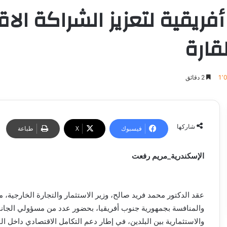
فريقية لتعزيز الشراكة الا
قارة
1٬
2 دقائق
شاركها
فيسبوك
‫X
طباعة
الإسكندرية_مريم رفعت
عقد الدكتور محمد فريد صالح، وزير الاستثمار والتجارة الخارجية، 
والمنافسة بجمهورية جنوب أفريقيا، بحضور عدد من مسؤولي الجانبين
والاستثمارية بين البلدين، في إطار دعم التكامل الاقتصادي داخل القا