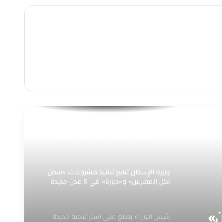
“رئيس جهاز العلمين الجديدة يستقبل وفد
وزارة الخارجية لتفقد جاهزية مركز المؤتمرات
والمعارض الدولي لاستضافة الفعاليات
الدولية الكبرى”
وزيرة الإسكان تتابع تنفيذ مشروعات «سكن
لكل المصريين» و«ديارنا» في 5 مدن جديدة
»
رئيس الوزراء يطلع على استراتيجية جديدة