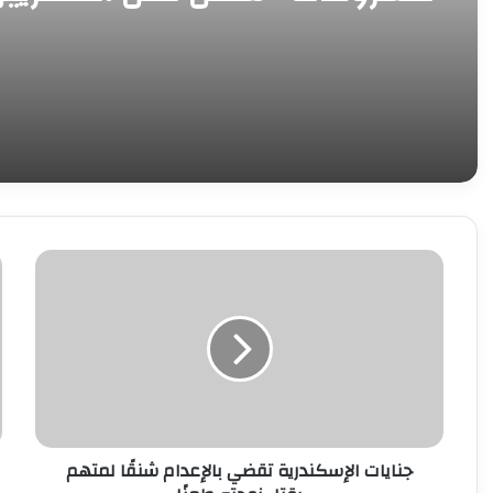
و«ديارنا» في 5 مدن جديدة
جنايات
ح
الإسكندرية
م
تقضي
ل
بالإعدام
ب
شنقًا
ا
لمتهم
و
بقتل
ف
زوجته
أ
طعنًا
ا
جنايات الإسكندرية تقضي بالإعدام شنقًا لمتهم