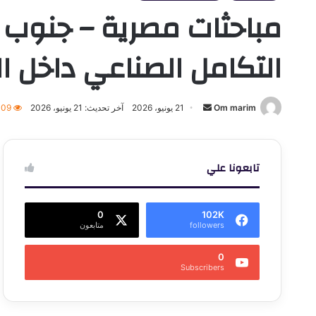
مباحثات مصرية – جنوب أ
التكامل الصناعي داخل ال
أرسل
Om marim
21 يونيو، 2026
آخر تحديث: 21 يونيو، 2026
009
بريدا
إلكترونيا
تابعونا علي
0
102K
followers
متابعون
0
Subscribers