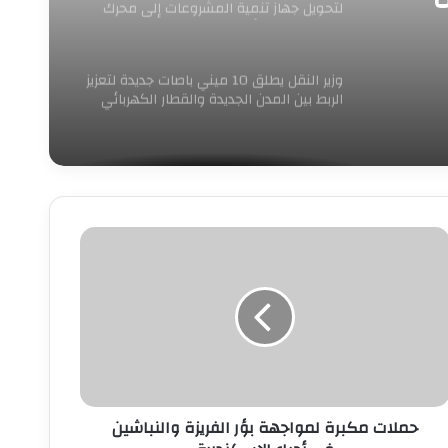
لتحويل جهاز تنمية المشروعات إلى محرك
للنمو وريادة الأعمال
وزير النقل يطلق 10 ميني باصات جديدة لتعزيز
الربط بين المدن الجديدة والقطار الكهربائي
الخفيف
ملات
كبرة
مواجهة
ؤر
لفريزة
النباشين
ي
حياء
لإسكندرية
حملات مكبرة لمواجهة بؤر الفريزة والنباشين