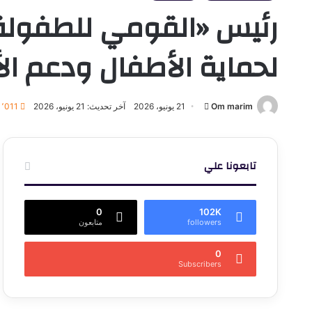
رئيس «القومي للطفولة 
لحماية الأطفال ودعم الأسر.. وتوقيع
أرسل
Om marim
21 يونيو، 2026
آخر تحديث: 21 يونيو، 2026
1٬011
بريدا
إلكترونيا
تابعونا علي
0
102K
followers
متابعون
0
Subscribers