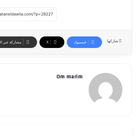
شاركها
فيسبوك
‫X
مشاركة عبر الب
Om marim