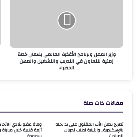
العمل
ت
وبرنامج
ع
الأغذية
ع
العالمي
ا
يضعان
ا
خطة
ل
زمنية
للتعاون
م
وزير العمل وبرنامج الأغذية العالمي يضعان خطة
في
ف
زمنية للتعاون في التدريب والتشغيل والمهن
التدريب
ب
الخضراء
والتشغيل
ا
والمهن
6
الخضراء
مقالات ذات صلة
تصريح بدفن الأب المقتول على يد نجله
وفاة عضو بنادي الاتحاد
بالإسكندرية.. والنيابة تطلب تحريات
أزمة قلبية خلال مباراة 
المباحث
سموحة