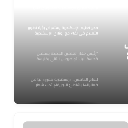
السيطرة على حريق داخل مصنع حاصلات
زراعية بطريق الإسكندرية الصحراوي دون
إصابات
مدير تعليم الإسكندرية يستعرض رؤية تطوير
التعليم في لقاء مع روتاري الإسكندرية
“رئيس جهاز العلمين الجديدة يستقبل
قداسة البابا تواضروس الثاني بكنيسة
السيدة العذراء والشهيد مارجرجس والأمير
تادرس بمدينة العلمين الجديدة”
للعام الخامس.. «إسكندرية بتفرح» تواصل
فعالياتها بشاطئ البوريفاج تحت شعار
«اعرف مركزك»
صر