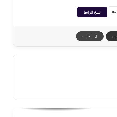
نسخ الرابط
ريد
طباعة