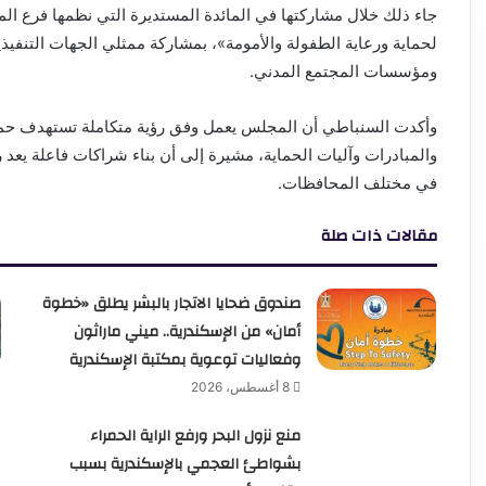
جاء ذلك خلال مشاركتها في المائدة المستديرة التي نظمها فرع ال
لحماية ورعاية الطفولة والأمومة»، بمشاركة ممثلي الجهات التنفي
ومؤسسات المجتمع المدني.
وأكدت السنباطي أن المجلس يعمل وفق رؤية متكاملة تستهدف حماي
والمبادرات وآليات الحماية، مشيرة إلى أن بناء شراكات فاعلة يع
في مختلف المحافظات.
مقالات ذات صلة
صندوق ضحايا الاتجار بالبشر يطلق «خطوة
أمان» من الإسكندرية.. ميني ماراثون
وفعاليات توعوية بمكتبة الإسكندرية
8 أغسطس، 2026
منع نزول البحر ورفع الراية الحمراء
بشواطئ العجمي بالإسكندرية بسبب