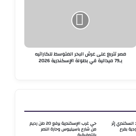
تربع
لى
رش
لبحر
لمتوسط
لكاراتيه
بـ79
يدالية
مصر تتربع على عرش البحر المتوسط للكاراتيه
ي
بـ79 ميدالية في بطولة الإسكندرية 2026
طولة
لإسكندرية
202
 السكندري إثر
حي غرب الإسكندرية يرفع 20 طن رديم
ودية بفرع
من شارع باسيليوس وحارة النصر
بالتوفيقية