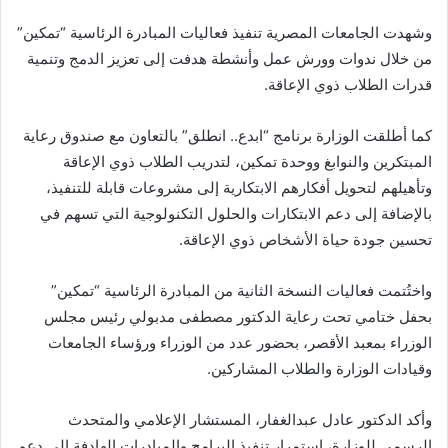
وشهدت الجامعات المصرية تنفيذ فعاليات المبادرة الرئاسية “تمكين”
من خلال ندوات وورش عمل وأنشطة هدفت إلى تعزيز الدمج وتنمية
قدرات الطلاب ذوي الإعاقة.
كما أطلقت الوزارة برنامج “ابدع.. انطلق” بالتعاون مع صندوق رعاية
المبتكرين والنوابغ ووحدة تمكين، لتدريب الطلاب ذوي الإعاقة
وتأهيلهم لتحويل أفكارهم الابتكارية إلى مشروعات قابلة للتنفيذ،
بالإضافة إلى دعم الابتكارات والحلول التكنولوجية التي تسهم في
تحسين جودة حياة الأشخاص ذوي الإعاقة.
واختُتمت فعاليات النسخة الثانية من المبادرة الرئاسية “تمكين”
بحفل ختامي تحت رعاية الدكتور مصطفى مدبولي رئيس مجلس
الوزراء بمعبد الأقصر، بحضور عدد من الوزراء ورؤساء الجامعات
وقيادات الوزارة والطلاب المشاركين.
وأكد الدكتور عادل عبدالغفار، المستشار الإعلامي والمتحدث
الرسمي للوزارة، استمرار تنفيذ البرامج والمبادرات الهادفة إلى دعم