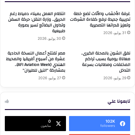
غرفة الأخشاب والأثاث تضع خطة
انتظام العمل بميناء دمياط رغم
تدريبية جديدة لرفع كفاءة الشركات
الحريق.. وزارة النقل: حركة السفن
وتعزيز قدراتها التصديرية
وتداول البضائع تسير بصورة
طبيعية
31 يوليو، 2026
30 يوليو، 2026
نفق الشون بالمحلة الكبرى..
مصر تفتتح أعمال النسخة الحادية
معاناة يومية بسبب تراكم
عشرة من أسبوع أفريقيا والمحيط
المخلفات ومطالبات بسرعة
الهندي (AFI Aviation Week)..
التدخل
بمشاركة “النيل للطيران”
29 يوليو، 2026
27 يوليو، 2026
تابعونا علي
0
102K
followers
متابعون