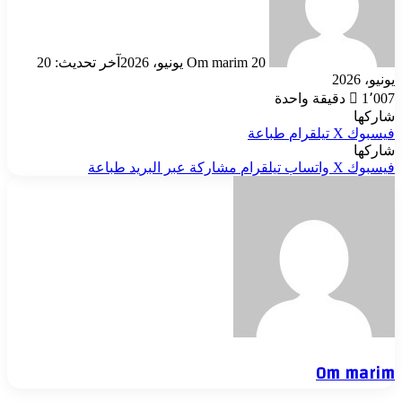
20 يونيو، 2026
Om marim
آخر تحديث: 20
يونيو، 2026
1٬007
دقيقة واحدة
شاركها
فيسبوك
‫X
تيلقرام
طباعة
شاركها
فيسبوك
‫X
واتساب
تيلقرام
مشاركة عبر البريد
طباعة
Om marim