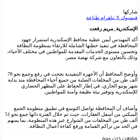
شاركها
فيسبوك
‫X
تيلقرام
طباعة
الإسكندرية_مريم رفعت
أكد المهندس أيمن عطية محافظ الإسكندرية استمرار جهود
المحافظة في تنفيذ خطتها الشاملة للارتقاء بمنظومة النظافة
وتحسين مستوى الخدمات المقدمة للمواطنين في مختلف الأحياء،
وذلك بالتعاون مع شركة نهضة مصر.
وأوضح المحافظ أن الأجهزة التنفيذية نجحت في رفع وجمع نحو 78
ألف طن من المخلفات الصلبة من جميع أحياء المحافظة منذ بداية
شهر يونيو الجاري، في إطار الحفاظ على المظهر الحضاري
للإسكندرية وتوفير بيئة نظيفة وآمنة للمواطنين.
وأضاف أن المحافظة تواصل التوسع في تطبيق منظومة الجمع
السكني من أسفل العقارات، حيث تم خلال الفترة ذاتها جمع نحو 51
ألف طن من المخلفات من الشوارع عبر هذه المنظومة، بما يسهم
في الحد من تراكم القمامة ورفع كفاءة أعمال النظافة.
مقالات ذات صلة