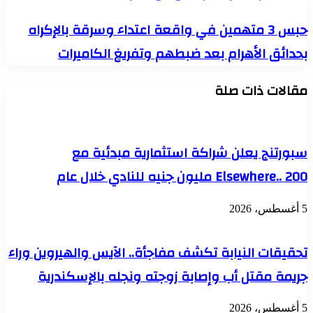
تركيا
اول
حبس
حبس 3 متهمين في واقعة اعتداء وسرقة بالإكراه
الراحلين
3
عن
بحدائق الأهرام بعد ضبطهم وتفريغ الكاميرات
متهمين
المونديال
في
واقعة
مقالات ذات صلة
اعتداء
وسرقة
بالإكراه
بحدائق
الأهرام
سبورتنج يعلن شراكة استثمارية مبدئية مع
بعد
ضبطهم
Elsewhere.. 200 مليون جنيه للنادي خلال عام
وتفريغ
الكاميرات
5 أغسطس، 2026
تحقيقات النيابة تكشف مفاجأة.. الآيس والهيروين وراء
جريمة مقتل أب وإصابة زوجته ونجله بالإسكندرية
5 أغسطس، 2026