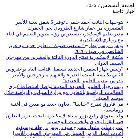
الجمعة, أغسطس 7 2026
أخبار عاجلة
بتوجيهات النائب أحمد حلمي.. توفير 6 شقق بديلة للأسر
المتضررة من عقار شارع الطرودي بحي الجمرك
مدير تعليم الإسكندرية يستعرض رؤية تطوير التعليم في لقاء
مع روتاري الإسكندرية
يونس مرسي يطرح “سمعني صوتك”.. تعاون جديد مع عزيز
الشافعي في صيف 2026
مكتبة الإسكندرية تفتتح الدورة الثالثة والعشرين من مهرجان
الصيف الدولي
“رئيس جهاز العلمين الجديدة يستقبل قداسة البابا تواضروس
الثاني بكنيسة السيدة العذراء والشهيد مارجرجس والأمير
تادرس بمدينة العلمين الجديدة”
رئيس جهاز العلمين الجديدة: المدينة تواصل استضافة كبرى
الفعاليات الرياضية بالتعاون مع وزارة الشباب والرياضة خلال
موسم الصيف”
مي فاروق تطرح “حبايبنا”.. تعاون جديد مع مدين في أغنية
رومانسية
وفد سعودي رفيع يزور ميناء الإسكندرية لبحث تعزيز التعاون
في النقل البحري والخدمات اللوجستية
عمرو سليم يشعل مسرح سيد درويش.. رحلة موسيقية
أعادت أمجاد الزمن الجميل في المهرجان الصيفي للأوبرا