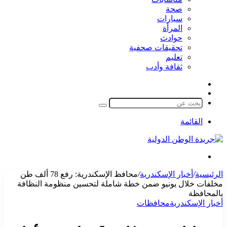
صحة
سيارات
المرأة
حوادث
تحقيقات صحفية
تعليم
ثقافة وأدب
مقال
الوضع
عشوائي
المظلم
بحث
عن
القائمة
بحث
عن
الرئيسية
/
أخبار الإسكندرية
/
محافظ الإسكندرية: رفع 78 ألف طن
مخلفات خلال يونيو ضمن خطة شاملة لتحسين منظومة النظافة
بالمحافظة
أخبار الإسكندرية
محافظات