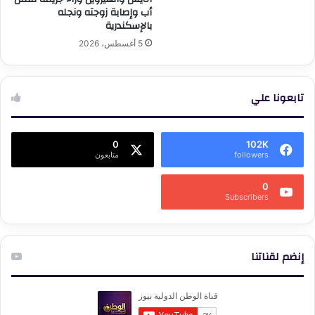
أب وإصابة زوجته ونجله
بالإسكندرية
5 أغسطس، 2026
تابعونا علي
0
102K
followers
متابعون
0
Subscribers
إنضم لقناتنا