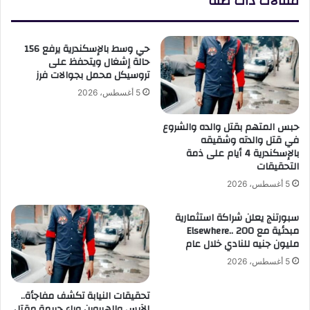
مقالات ذات صلة
حي وسط بالإسكندرية يرفع 156
حالة إشغال ويتحفظ على
تروسيكل محمل بجوالات فرز
5 أغسطس، 2026
حبس المتهم بقتل والده والشروع
في قتل والدته وشقيقه
بالإسكندرية 4 أيام على ذمة
التحقيقات
5 أغسطس، 2026
سبورتنج يعلن شراكة استثمارية
مبدئية مع Elsewhere.. 200
مليون جنيه للنادي خلال عام
5 أغسطس، 2026
تحقيقات النيابة تكشف مفاجأة..
الآيس والهيروين وراء جريمة مقتل