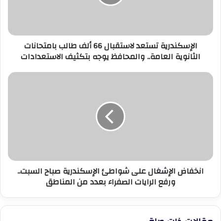
طالب
بامتحانات
الثانوية
العامة..
الإسكندرية تستعد لاستقبال 66 ألف طالب بامتحانات
والمحافظ
الثانوية العامة.. والمحافظ يوجه بتكثيف الاستعدادات
يوجه
بتكثيف
الاستعدادات
انخفاض
الإشغال
على
شواطئ
الإسكندرية
صباح
السبت..
ورفع
الرايات
انخفاض الإشغال على شواطئ الإسكندرية صباح السبت..
الصفراء
ورفع الرايات الصفراء بعدد من المناطق
بعدد
من
المناطق