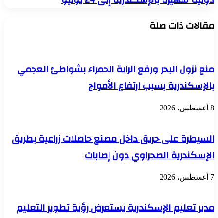
دولية شهيرة بالإسكندرية إلى 24 يونيو
بالإكراه
بالتعدي
بحدائق
على
الأهرام
مقالات ذات صلة
أطفال
بعد
مدرسة
ضبطهم
دولية
وتفريغ
شهيرة
الكاميرات
بالإسكندرية
منع نزول البحر ورفع الراية الحمراء بشواطئ العجمي
إلى
24
بالإسكندرية بسبب ارتفاع الأمواج
يونيو
8 أغسطس، 2026
السيطرة على حريق داخل مصنع حاصلات زراعية بطريق
الإسكندرية الصحراوي دون إصابات
7 أغسطس، 2026
مدير تعليم الإسكندرية يستعرض رؤية تطوير التعليم