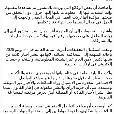
وأضافت أن بعض الوقائع التي وردت بالمنشور لم تشاهدها بنفسها،
وإنما استندت فيها إلى معلومات نقلها إليها آخرون دون التحقق من
صحتها، مؤكدة أنها تركت العمل في المجال الطبي واتجهت إلى
العمل في مجال السينما بعد انتهاء فترة تكليفها.
وأشارت التحقيقات إلى أن المتهمة أقرت بأن نشر المنشور أدى إلى
زيادة التفاعل على صفحتها بموقع “فيسبوك” من حيث التعليقات
والمشاركات.
وعقب استكمال التحقيقات، أمرت النيابة العامة في 20 يونيو 2026
بإحالة المتهمة إلى المحاكمة الجنائية، لاتهامها بنشر أخبار كاذبة من
شأنها تكدير الأمن العام عبر الشبكة المعلوماتية، واستخدام حساب
إلكتروني في ارتكاب الجريمة.
وأكدت النيابة العامة في ختام بيانها أهمية تحري الدقة والتأكد من
صحة المعلومات قبل نشرها أو تداولها عبر مواقع التواصل
الاجتماعي، محذرة من الانسياق وراء الشائعات والأخبار غير الموثقة،
ومشددة على أن حرية الرأي والنشر مكفولة في إطار القانون، بينما
يظل نشر الأخبار الكاذبة أو المضللة أمرًا يعرض مرتكبه للمساءلة
القانونية.
كما أوضحت أن مواقع التواصل الاجتماعي ليست وسيلة لتقديم
البلاغات والشكاوى، داعية المواطنين إلى استخدام القنوات الرسمية