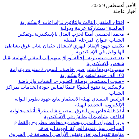
الأحد, أغسطس 9 2026
أخبار عاجلة
افتتاح الملتقى الثالث والثلاثين لـ”إبداعات الإسكندرية
العالمية” بمشاركة عربية ودولية
محمد الجمسي أمينًا لحزب العدل بالإسكندرية..وتمكين
الشباب عنوان المرحلة المقبلة
تكثيف جهود الإنقاذ النهري لانتشال جثمان شاب غرق بشاطئ
الهانوفيل في الإسكندرية
بعد صدمه بسيارته.. إحالة أوراق متهم إلى المفتي لاتهامه بقتل
شخص بالإسكندرية
بسبب تهديدها بنشر صور خاصة.. السجن 3 سنوات وغرامة
100 ألف جنيه لمتهم بالإسكندرية
«صوت المستفيد.. بوصلة التطوير».. الشباب والرياضة
بالإسكندرية تنتهج أسلوبًا علميًا لقياس جودة الخدمات بمراكز
الشباب
الرئيس التنفيذي لهيئة الاستثمار يتابع جهود تطوير البوابة
الإلكترونية الجديدة للهيئة
أنقذ 6 أشخاص من الغرق.. مصرع شاب غرقًا أثناء محاولته
إنقاذهم بشاطئ البيطاش في الإسكندرية
وزير الطيران المدني يبحث مع محافظ مطروح والقطاع
السياحي سبل تنمية الحركة الجوية الوافدة..
متابعة تنفيذ المرافق وتقنين الأراضي المضافة في الشروق