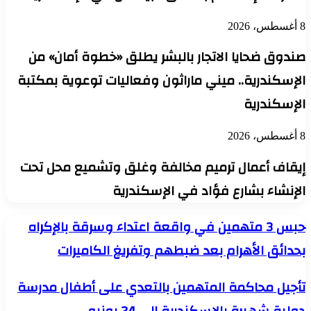
8 أغسطس، 2026
صندوق ضحايا الاتجار بالبشر يطلق «خطوة أمان» من
الإسكندرية.. ميني ماراثون وفعاليات توعوية بمكتبة
الإسكندرية
8 أغسطس، 2026
إيقاف أعمال ترميم مخالفة وغلق وتشميع محل تحت
الإنشاء بشارع فؤاد في الإسكندرية
حبس
حبس 3 متهمين في واقعة اعتداء وسرقة بالإكراه
3
بحدائق الأهرام بعد ضبطهم وتفريغ الكاميرات
متهمين
في
واقعة
تأجيل
تأجيل محاكمة المتهمين بالتعدي على أطفال مدرسة
اعتداء
محاكمة
وسرقة
المتهمين