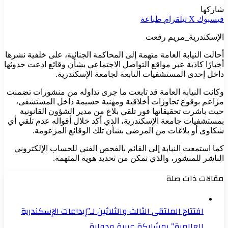
شاركها
فيسبوك
‫X
تيلقرام
طباعة
الإسكندرية_مريم رفعت
أحالت النيابة العامة متهمة إلى المحاكمة الجنائية، على خلفية نشرها
أخبارًا كاذبة عبر مواقع التواصل الاجتماعي بشأن وقائع ادعت حدوثها
داخل إحدى المستشفيات التابعة لجامعة الإسكندرية.
وكانت النيابة العامة قد تابعت ما جرى تداوله من منشورات تضمنت
مزاعم بوقوع تجاوزات أخلاقية ومهنية جسيمة داخل المستشفى،
حيث باشرت تحقيقاتها فور تلقي بلاغ من مدير الشؤون القانونية
بمستشفيات جامعة الإسكندرية، الذي أكد خلال أقواله عدم تلقي أي
شكاوى أو بلاغات من المرضى بشأن تلك الوقائع المزعومة.
كما استمعت النيابة إلى القائم بالفحص الفني للحساب الإلكتروني
الناشر للمنشور، والذي تمكن من تحديد هوية المتهمة.
مقالات ذات صلة
افتتاح الملتقى الثالث والثلاثين لـ”إبداعات الإسكندرية
العالمية” بمشاركة عربية ودولية