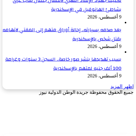
تكثيف جهود الإنقاذ النهري لانتشال جثمان شاب غرق
بشاطئ الهانوفيل في الإسكندرية
9 أغسطس، 2026
بعد صدمه بسيارته.. إحالة أوراق متهم إلى المفتي لاتهامه
بقتل شخص بالإسكندرية
9 أغسطس، 2026
بسبب تهديدها بنشر صور خاصة.. السجن 3 سنوات وغرامة
100 ألف جنيه لمتهم بالإسكندرية
9 أغسطس، 2026
اظهر المزيد
جميع الحقوق محفوظة جريدة الوطن الدولية نيوز
‫X
زر
فيسبوك
الذهاب
إلى
الأعلى