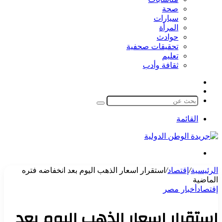
صحة
سيارات
المرأة
حوادث
تحقيقات صحفية
تعليم
ثقافة وأدب
مقال
الوضع
عشوائي
المظلم
بحث
عن
القائمة
بحث
عن
الرئيسية
/
إقتصاد
/
استقرار اسعار الذهب اليوم بعد انخفاضه فتره
الماضية
إقتصاد
أخبار مصر
استقرار اسعار الذهب اليوم بعد