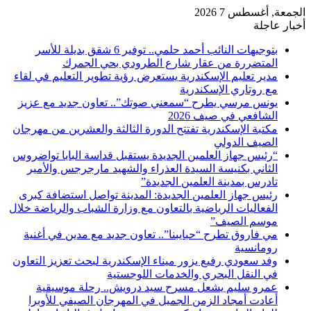
الجمعة, أغسطس 7 2026
أخبار عاجلة
بتوجيهات النائب أحمد حلمي.. توفير 6 شقق بديلة للأسر
المتضررة من عقار شارع الطرودي بحي الجمرك
مدير تعليم الإسكندرية يستعرض رؤية تطوير التعليم في لقاء
مع روتاري الإسكندرية
يونس مرسي يطرح “سمعني صوتك”.. تعاون جديد مع عزيز
الشافعي في صيف 2026
مكتبة الإسكندرية تفتتح الدورة الثالثة والعشرين من مهرجان
الصيف الدولي
“رئيس جهاز العلمين الجديدة يستقبل قداسة البابا تواضروس
الثاني بكنيسة السيدة العذراء والشهيد مارجرجس والأمير
تادرس بمدينة العلمين الجديدة”
رئيس جهاز العلمين الجديدة: المدينة تواصل استضافة كبرى
الفعاليات الرياضية بالتعاون مع وزارة الشباب والرياضة خلال
موسم الصيف”
مي فاروق تطرح “حبايبنا”.. تعاون جديد مع مدين في أغنية
رومانسية
وفد سعودي رفيع يزور ميناء الإسكندرية لبحث تعزيز التعاون
في النقل البحري والخدمات اللوجستية
عمرو سليم يشعل مسرح سيد درويش.. رحلة موسيقية
أعادت أمجاد الزمن الجميل في المهرجان الصيفي للأوبرا