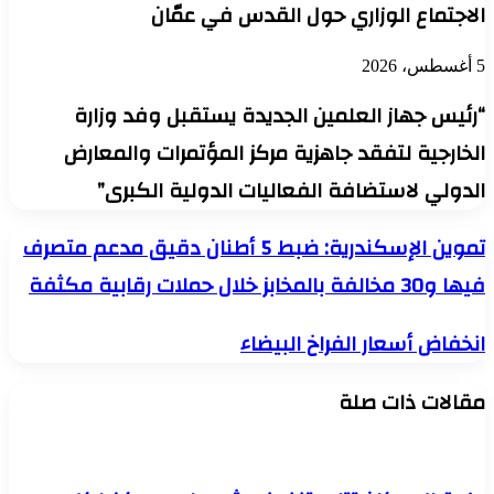
الاجتماع الوزاري حول القدس في عمّان
5 أغسطس، 2026
“رئيس جهاز العلمين الجديدة يستقبل وفد وزارة
الخارجية لتفقد جاهزية مركز المؤتمرات والمعارض
الدولي لاستضافة الفعاليات الدولية الكبرى”
تموين
تموين الإسكندرية: ضبط 5 أطنان دقيق مدعم متصرف
الإسكندرية:
فيها و30 مخالفة بالمخابز خلال حملات رقابية مكثفة
ضبط
5
أطنان
انخفاض
انخفاض أسعار الفراخ البيضاء
دقيق
أسعار
مدعم
الفراخ
متصرف
مقالات ذات صلة
البيضاء
فيها
و30
مخالفة
بالمخابز
خلال