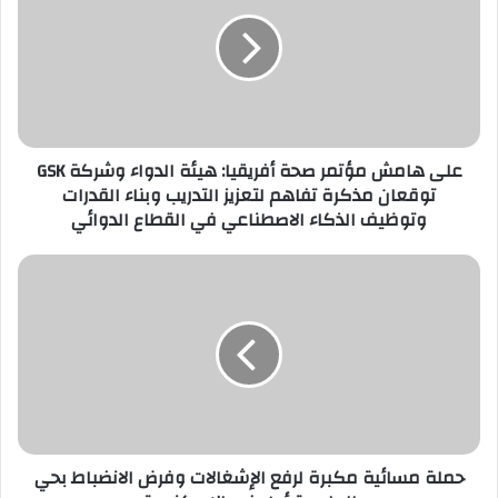
مؤتمر
صحة
أفريقيا:
هيئة
الدواء
وشركة
GSK
على هامش مؤتمر صحة أفريقيا: هيئة الدواء وشركة GSK
توقعان
توقعان مذكرة تفاهم لتعزيز التدريب وبناء القدرات
مذكرة
وتوظيف الذكاء الاصطناعي في القطاع الدوائي
تفاهم
لتعزيز
التدريب
حملة
وبناء
مسائية
القدرات
مكبرة
وتوظيف
لرفع
الذكاء
الإشغالات
الاصطناعي
وفرض
في
الانضباط
القطاع
بحي
الدوائي
العامرية
حملة مسائية مكبرة لرفع الإشغالات وفرض الانضباط بحي
أول
في