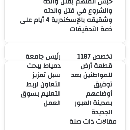
حبس المتهم بقتل والده
والشروع في قتل والدته
وشقيقه بالإسكندرية 4 أيام على
ذمة التحقيقات
تخصص 1187
رئيس جامعة
تخصص
رئيس
1187
جامعة
قطعة أرض
دمياط يبحث
قطعة
دمياط
للمواطنين بعد
سبل تعزيز
أرض
يبحث
للمواطنين
سبل
توفيق
التعاون لربط
بعد
تعزيز
أوضاعهم
التعليم بسوق
توفيق
التعاون
أوضاعهم
لربط
بمدينة العبور
العمل
بمدينة
التعليم
الجديدة
العبور
بسوق
الجديدة
العمل
مقالات ذات صلة