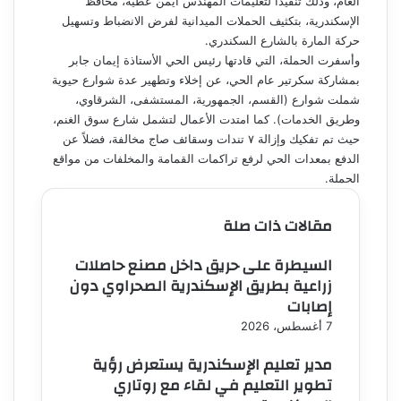
العام، وذلك تنفيذاً لتعليمات المهندس أيمن عطية، محافظ
الإسكندرية، بتكثيف الحملات الميدانية لفرض الانضباط وتسهيل
حركة المارة بالشارع السكندري.
وأسفرت الحملة، التي قادتها رئيس الحي الأستاذة إيمان جابر
بمشاركة سكرتير عام الحي، عن إخلاء وتطهير عدة شوارع حيوية
شملت شوارع (القسم، الجمهورية، المستشفى، الشرقاوي،
وطريق الخدمات). كما امتدت الأعمال لتشمل شارع سوق الغنم،
حيث تم تفكيك وإزالة ٧ تندات وسقائف صاج مخالفة، فضلاً عن
الدفع بمعدات الحي لرفع تراكمات القمامة والمخلفات من مواقع
الحملة.
مقالات ذات صلة
السيطرة على حريق داخل مصنع حاصلات
زراعية بطريق الإسكندرية الصحراوي دون
إصابات
7 أغسطس، 2026
مدير تعليم الإسكندرية يستعرض رؤية
تطوير التعليم في لقاء مع روتاري