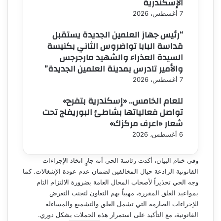
الإسكندرية
7 أغسطس، 2026
“رئيس جهاز العلمين الجديدة يستقبل
قداسة البابا تواضروس الثاني بكنيسة
السيدة العذراء والشهيد مارجرجس
والأمير تادرس بمدينة العلمين الجديدة”
7 أغسطس، 2026
للعام الخامس.. «إسكندرية بتفرح»
تواصل فعالياتها بشاطئ البوريفاج تحت
شعار «اعرف مركزك»
6 أغسطس، 2026
وفي ختام البيان، أكدت رئاسة الحي أنه جارٍ اتخاذ الإجراءات
القانونية الرادعة حيال المخالفين لضمان عدم عودة الإشغالات. كما
وجه الحي تحذيراً لأصحاب المحال العامة بضرورة الالتزام التام
بمواعيد الغلق المقررة، مهيباً بهم التعاون لتجنب التعرض
للإجراءات الصارمة التي تشمل الغلق والتشميع والمساءلة
القانونية، مع التأكيد على استمرار هذه الحملات بشكل دوري.