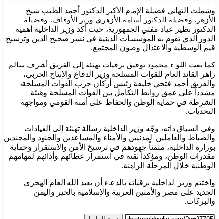
وشملت التهاني فضيلة الإمام الأكبر الدكتور أحمد الطيب شيخ
الأزهر، وفضيلة الدكتور أسامة الأزهري وزير الأوقاف، وفضيلة
الدكتور نظير عياد مفتي الجمهورية، حيث أكد وزير الداخلية أهمية
الدور الذي تقوم به المؤسسات الدينية في نشر صحيح الدين وترسيخ
قيم الوسطية والاعتدال وصون المجتمع.
كما بعث اللواء محمود توفيق برقيات تهنئة إلى الفريق أشرف سالم
زاهر القائد العام للقوات المسلحة وزير الدفاع والإنتاج الحربي،
والفريق أحمد فتحي خليفة رئيس أركان حرب القوات المسلحة،
مشدداً على عمق روابط التكامل بين القوات المسلحة وهيئة
الشرطة في حماية الوطن والحفاظ على أمنه القومي ومواجهة
التحديات.
وفي السياق ذاته، وجّه وزير الداخلية رسالة تهنئة إلى القيادات
والضباط والعاملين المدنيين والأمناء والمساعدين والجنود والمجندين
بوزارة الداخلية، مثمناً جهودهم في ترسيخ الأمن والاستقرار وحماية
مقدرات الوطن، ومؤكداً ثقته في استمرار عطائهم وأدائهم لمهامهم
الوطنية خلال المرحلة الراهنة.
واختتم وزير الداخلية برقياته بالدعاء أن يعيد الله العام الهجري
الجديد على مصر والأمتين العربية والإسلامية بالخير واليمن
والبركات.
نسخ الرابط