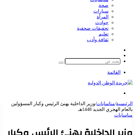
صحة
سيارات
المرأة
حوادث
تحقيقات صحفية
تعليم
ثقافة وأدب
مقال
الوضع
عشوائي
المظلم
بحث
عن
القائمة
بحث
عن
الرئيسية
/
مناسابات
/
وزير الداخلية يهنئ الرئيس وكبار المسؤولين
بالعام الهجري الجديد 1448هـ
مناسابات
وزير الداخلية يهنئ الرئيس وكبار