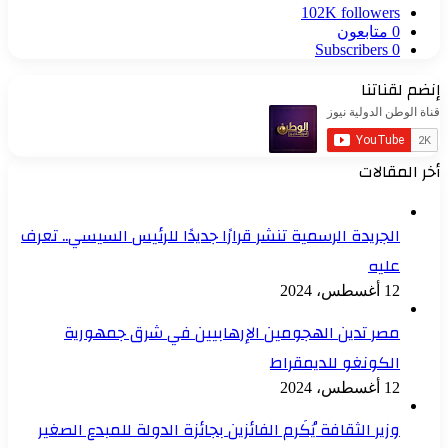
102K
followers
0
متابعون
Subscribers
0
إنضم لقناتنا
أخر المقالات
الجريدة الرسمية تنشر قرارًا جديدًا للرئيس السيسي.. تعرف
عليه
12 أغسطس، 2024
مصر تدين الهجومين الإرهابيين في شرق جمهورية
الكونغو للديمقراط
12 أغسطس، 2024
وزير الثقافة يُكَرم الفائزين بجائزة الدولة للمبدع الصغير