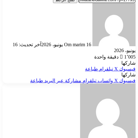
أرسل
بريدا
إلكترونيا
16 يونيو، 2026
Om marim
آخر تحديث: 16
يونيو، 2026
1٬005
دقيقة واحدة
شاركها
فيسبوك
‫X
تيلقرام
طباعة
شاركها
فيسبوك
‫X
واتساب
تيلقرام
مشاركة عبر البريد
طباعة