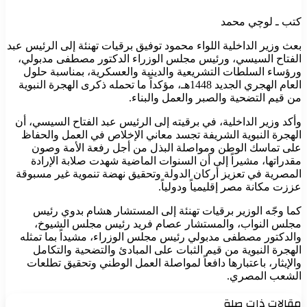
كتب ـ لوچي محمد
بعث وزير الداخلية اللواء محمود توفيق برقيات تهنئة إلى الرئيس عبد
الفتاح السيسي، ورئيس مجلس الوزراء الدكتور مصطفى مدبولي،
ورؤساء السلطات التشريعية والدينية والعسكرية، بمناسبة حلول
العام الهجري الجديد 1448هـ، مؤكداً ما تحمله ذكرى الهجرة النبوية
من قيم التضحية والصبر والعمل والبناء.
وأكد وزير الداخلية، في برقيته إلى الرئيس عبد الفتاح السيسي، أن
الهجرة النبوية الشريفة تجسد معاني الإخلاص في العمل والحفاظ
على تماسك الوطن ومواصلة البذل من أجل رفعة الأمة وصون
مقدراتها، مشيراً إلى أن السنوات الماضية شهدت صلابة الإرادة
المصرية في تعزيز أركان الدولة وتحقيق نهضة تنموية غير مسبوقة
عززت مكانة مصر إقليمياً ودولياً.
كما وجّه الوزير برقيات تهنئة إلى المستشار هشام بدوي رئيس
مجلس النواب، والمستشار عصام فريد رئيس مجلس الشيوخ،
والدكتور مصطفى مدبولي رئيس مجلس الوزراء، مشيداً بما تمثله
الهجرة النبوية من قيم الثبات على المبادئ والتضحية والتكامل
والإيثار، باعتبارها دافعاً لمواصلة العمل الوطني وتحقيق تطلعات
الشعب المصري.
مقالات ذات صلة