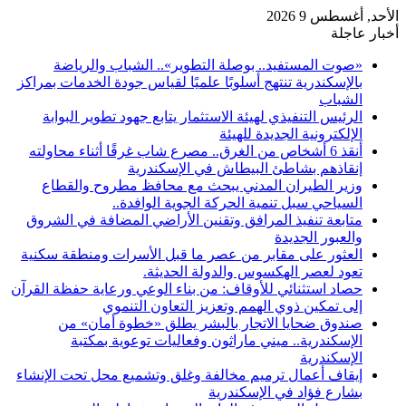
الأحد, أغسطس 9 2026
أخبار عاجلة
«صوت المستفيد.. بوصلة التطوير».. الشباب والرياضة
بالإسكندرية تنتهج أسلوبًا علميًا لقياس جودة الخدمات بمراكز
الشباب
الرئيس التنفيذي لهيئة الاستثمار يتابع جهود تطوير البوابة
الإلكترونية الجديدة للهيئة
أنقذ 6 أشخاص من الغرق.. مصرع شاب غرقًا أثناء محاولته
إنقاذهم بشاطئ البيطاش في الإسكندرية
وزير الطيران المدني يبحث مع محافظ مطروح والقطاع
السياحي سبل تنمية الحركة الجوية الوافدة..
متابعة تنفيذ المرافق وتقنين الأراضي المضافة في الشروق
والعبور الجديدة
العثور على مقابر من عصر ما قبل الأسرات ومنطقة سكنية
تعود لعصر الهكسوس والدولة الحديثة.
حصاد استثنائي للأوقاف: من بناء الوعي ورعاية حفظة القرآن
إلى تمكين ذوي الهمم وتعزيز التعاون التنموي
صندوق ضحايا الاتجار بالبشر يطلق «خطوة أمان» من
الإسكندرية.. ميني ماراثون وفعاليات توعوية بمكتبة
الإسكندرية
إيقاف أعمال ترميم مخالفة وغلق وتشميع محل تحت الإنشاء
بشارع فؤاد في الإسكندرية