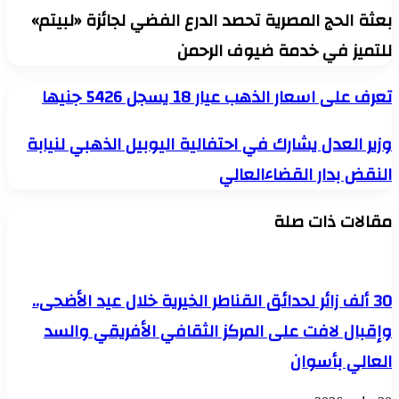
بعثة الحج المصرية تحصد الدرع الفضي لجائزة «لبيتم»
للتميز في خدمة ضيوف الرحمن
تعرف
تعرف على اسعار الذهب عيار 18 يسجل 5426 جنيها
على
اسعار
وزير
وزير العدل يشارك في احتفالية اليوبيل الذهبي لنيابة
الذهب
العدل
عيار
النقض بدار القضاءالعالي
يشارك
18
في
يسجل
احتفالية
5426
مقالات ذات صلة
اليوبيل
جنيها
الذهبي
لنيابة
النقض
بدار
30 ألف زائر لحدائق القناطر الخيرية خلال عيد الأضحى..
القضاءالعالي
وإقبال لافت على المركز الثقافي الأفريقي والسد
العالي بأسوان