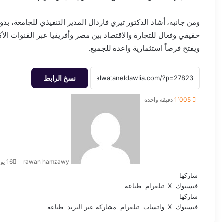
ومن جانبه، أشاد الدكتور تيري فاردال المدير التنفيذي للجامعة، ب
حقيقي وفعال للتجارة والاقتصاد بين مصر وأفريقيا عبر القنوات الأكا
ويفتح فرصاً استثمارية واعدة للجميع.
نسخ الرابط
أرسل
1٬005
دقيقة واحدة
بريدا
إلكترونيا
rawan hamzawy
16 يونيو، 2026
شاركها
فيسبوك
‫X
تيلقرام
طباعة
شاركها
فيسبوك
‫X
واتساب
تيلقرام
مشاركة عبر البريد
طباعة