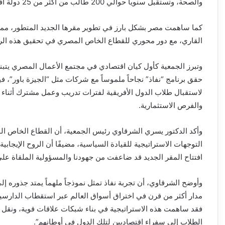
والصحة، وتستقبل سنوياً حوالي 200 طالب من أكثر من 25 دولة أفريقية.
كما ساهمت مصر بشكل بارز في تطوير مقرها الجديد المتطور، مما يع
القاري، مع دور محوري للقطاع الخاص المصري في تحقيق هذه الرؤ
وتبرز الجمعية كأول كيان اقتصادي في مجتمع الأعمال المصري يتبنى 
حقق برنامج “نفاذ” نجاحاً ملموساً مع شركات مثل “الجيزة باور”، ف
لاستقبال طلاب الدول الأفريقية لفترات تدريب وعمل مشترك أثناء فت
والفرص الاستثمارية.
وأكد الدكتور يسري الشرقاوي رئيس الجمعية، أن القطاع الخاص الم
التوجهات الاستراتيجية للقيادة السياسية، مضيفًا أن الروح الإيجا
افتتاح المقر الجديد قد ضاعفت من جهودنا والمسؤولية الملقاة على 
وأوضح الشرقاوي، أن تجربة نفاذ تمثل نموذجاً ملهماً يمتد جذوره إل
مدار أكثر من قرن في اختراق أسواق العالم عبر استقطاب الدارسين
فقد ساهمت هذه الاستراتيجية في بناء شبكات علاقات قوية، ونقل الت
الطلاب إلى سفراء اقتصاديين لتلك الدول في أوطانهم”.