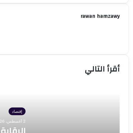
rawan hamzawy
أقرأ التالي
الرقابة المالية تمنح شركات التأمين
مهلة أخيرة حتى 11 يوليو 2027
إقتصاد
لأول مرة في التاريخ.. القيمة السوقية
للبورصة المصرية تتجاوز 4 تريليونات جنيه
2 أغسطس، 2026
الرقابة