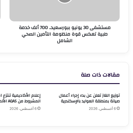
ألف
5
خدمة
م
طبية
م
تعكس
ف
مستشفى 30 يونيو ببورسعيد.. 700 ألف خدمة
قوة
5
طبية تعكس قوة منظومة التأمين الصحي
منظومة
و
الشامل
التأمين
ف
الصحي
م
الشامل
ا
ا
مقالات ذات صلة
توزيع الغاز تعلن عن بدء إجراء أعمال
إعلام الأكاديمية تنتزع ا
صيانة بمنطقة العوايد بالإسكندرية
المشروط من AQAS الألمانية
6 أغسطس، 2026
6 أغسطس، 2026