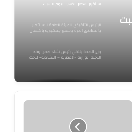
استقرار اسعار الذهب اليوم السبت
سبت
الرئيس التنفيذي للهيئة العامة للاستثمار
والمناطق الحرة وسفير جمهورية باكستان
لدى مصر يبحثان سبل تعزيز
وزير الصحة يلتقي رئيس تشاد ضمن وفد
اللجنة الوزارية «المصرية – التشادية» لبحث
تعزيز
مصر
لرقمية”
حقق
فرة
اريخية..