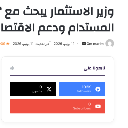
وزير الاستثمار يبحث مع “
المستدام ودعم الاقتصاد
أرسل
Om marim
11 يونيو، 2026
آخر تحديث: 11 يونيو، 2026
009
بريدا
إلكترونيا
تابعونا علي
0
102K
followers
متابعون
0
Subscribers