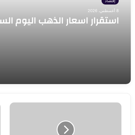
إقتصاد
8 أغسطس، 2026
استقرار اسعار الذهب اليوم ال
مستشفى
“
30
ا
يونيو
ت
ببورسعيد..
ط
700
ت