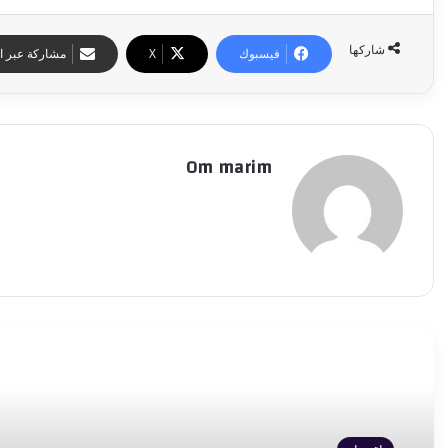
شاركها
فيسبوك
‫X
مشاركة عبر ال
Om marim
أقرأ التالي