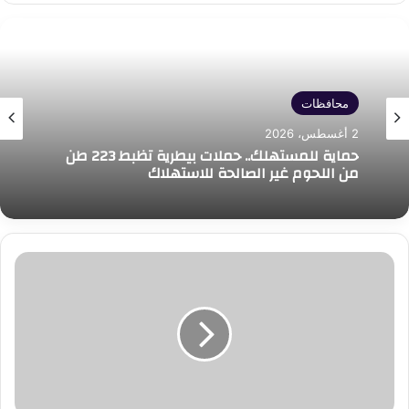
محافظات
2 أغسطس، 2026
حماية للمستهلك.. حملات بيطرية تظبط 223 طن
من اللحوم غير الصالحة للاستهلاك
برشلونة
يحسم
الصفقة..
تفعيل
بند
شراء
حمزة
عبد