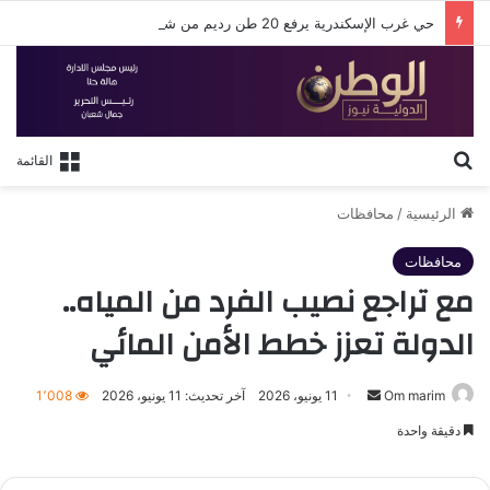
حي غرب الإسكندرية يرفع 20 طن رديم من شارع باسيليوس وحارة النصر بالتوفيقية
بحث عن
القائمة
الرئيسية
/
محافظات
محافظات
مع تراجع نصيب الفرد من المياه..
الدولة تعزز خطط الأمن المائي
أرسل
Om marim
11 يونيو، 2026
آخر تحديث: 11 يونيو، 2026
1٬008
بريدا
دقيقة واحدة
إلكترونيا