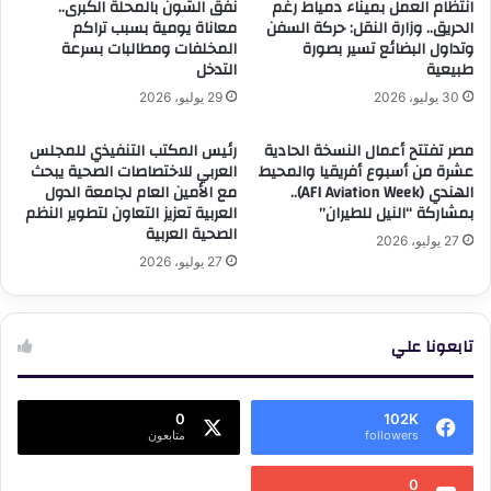
انتظام العمل بميناء دمياط رغم
نفق الشون بالمحلة الكبرى..
الحريق.. وزارة النقل: حركة السفن
معاناة يومية بسبب تراكم
وتداول البضائع تسير بصورة
المخلفات ومطالبات بسرعة
طبيعية
التدخل
30 يوليو، 2026
29 يوليو، 2026
مصر تفتتح أعمال النسخة الحادية
رئيس المكتب التنفيذي للمجلس
عشرة من أسبوع أفريقيا والمحيط
العربي للاختصاصات الصحية يبحث
الهندي (AFI Aviation Week)..
مع الأمين العام لجامعة الدول
بمشاركة “النيل للطيران”
العربية تعزيز التعاون لتطوير النظم
الصحية العربية
27 يوليو، 2026
27 يوليو، 2026
تابعونا علي
0
102K
followers
متابعون
0