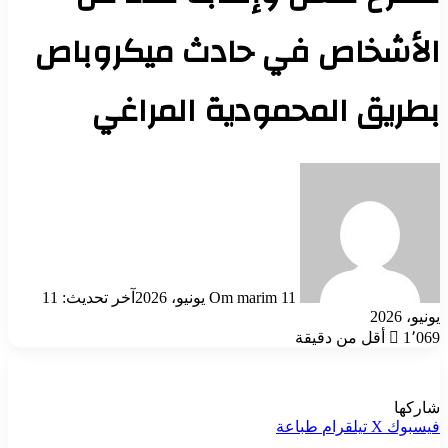
الأشخاص في حادث ميكروباص
بطريق المحمودية المراغي
أرسل
بريدا
إلكترونيا
11 يونيو، 2026
Om marim
آخر تحديث: 11
يونيو، 2026
1٬069
أقل من دقيقة
شاركها
فيسبوك
‫X
تيلقرام
طباعة