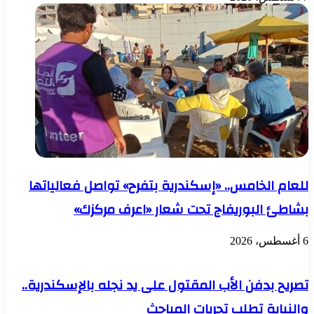
للعام الخامس.. «إسكندرية بتفرح» تواصل فعالياتها
بشاطئ البوريفاج تحت شعار «اعرف مركزك»
6 أغسطس، 2026
تصريح بدفن الأب المقتول على يد نجله بالإسكندرية..
والنيابة تطلب تحريات المباحث