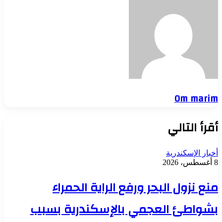
Om marim
أقرأ التالي
أخبار الإسكندرية
8 أغسطس، 2026
منع نزول البحر ورفع الراية الحمراء
بشواطئ العجمي بالإسكندرية بسبب