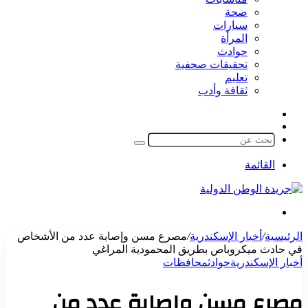
صحة
سيارات
المرأة
حوادث
تحقيقات صحفية
تعليم
ثقافة وأدب
مقال
الوضع
عشوائي
المظلم
بحث
عن
القائمة
بحث
عن
الرئيسية
/
أخبار الإسكندرية
/
مصرع مسن وإصابة عدد من الأشخاص
في حادث ميكروباص بطريق المحمودية المراغي
أخبار الإسكندرية
حوادث
محافظات
مصرع مسن وإصابة عدد من