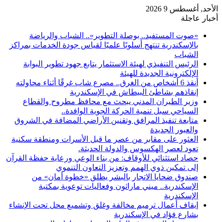
الأحد, أغسطس 9 2026
أخبار عاجلة
«صوت المستفيد.. بوصلة التطوير».. الشباب والرياضة
بالإسكندرية تنتهج أسلوبًا علميًا لقياس جودة الخدمات بمراكز
الشباب
الرئيس التنفيذي لهيئة الاستثمار يتابع جهود تطوير البوابة
الإلكترونية الجديدة للهيئة
أنقذ 6 أشخاص من الغرق.. مصرع شاب غرقًا أثناء محاولته
إنقاذهم بشاطئ البيطاش في الإسكندرية
وزير الطيران المدني يبحث مع محافظ مطروح والقطاع
السياحي سبل تنمية الحركة الجوية الوافدة..
متابعة تنفيذ المرافق وتقنين الأراضي المضافة في الشروق
والعبور الجديدة
العثور على مقابر من عصر ما قبل الأسرات ومنطقة سكنية
تعود لعصر الهكسوس والدولة الحديثة.
حصاد استثنائي للأوقاف: من بناء الوعي ورعاية حفظة القرآن
إلى تمكين ذوي الهمم وتعزيز التعاون التنموي
صندوق ضحايا الاتجار بالبشر يطلق «خطوة أمان» من
الإسكندرية.. ميني ماراثون وفعاليات توعوية بمكتبة
الإسكندرية
إيقاف أعمال ترميم مخالفة وغلق وتشميع محل تحت الإنشاء
بشارع فؤاد في الإسكندرية