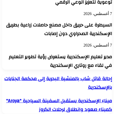
توعوية لتعزيز الوعي الرقمي
7 أغسطس، 2026
السيطرة على حريق داخل مصنع حاصلات زراعية بطريق
الإسكندرية الصحراوي دون إصابات
7 أغسطس، 2026
مدير تعليم الإسكندرية يستعرض رؤية تطوير التعليم
في لقاء مع روتاري الإسكندرية
إحالة
إحالة قاتل شاب بالمنشية البحرية إلى محكمة الجنايات
قاتل
بالإسكندرية
شاب
بالمنشية
البحرية
ميناء
ميناء الإسكندرية يستقبل السفينة السياحية "Aroya"
إلى
الإسكندرية
محكمة
كميناء صعود وانطلاق لرحلات الكروز
يستقبل
الجنايات
السفينة