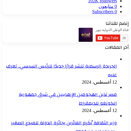
102K
followers
0
متابعون
Subscribers
0
إنضم لقناتنا
أخر المقالات
الجريدة الرسمية تنشر قرارًا جديدًا للرئيس السيسي.. تعرف
عليه
12 أغسطس، 2024
مصر تدين الهجومين الإرهابيين في شرق جمهورية
الكونغو للديمقراط
12 أغسطس، 2024
وزير الثقافة يُكَرم الفائزين بجائزة الدولة للمبدع الصغير