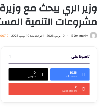
وزير الري يبحث مع وزيرة
مشروعات التنمية المست
أرسل
Om marim
10 يونيو، 2026
آخر تحديث: 10 يونيو، 2026
٬007
بريدا
إلكترونيا
تابعونا علي
0
102K
followers
متابعون
0
Subscribers