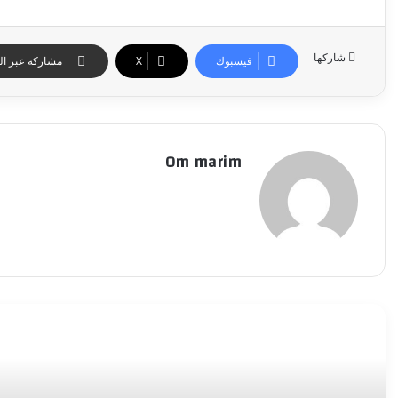
شاركها
فيسبوك
‫X
مشاركة عبر الب
Om marim
أقرأ التالي