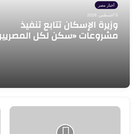
أخبار مصر
5 أغسطس، 2026
وزيرة الإسكان تتابع تنفيذ
مشروعات «سكن لكل المصريين
و«ديارنا» في 5 مدن جديدة
لأول
ف
مرة
ي
بأسوان..
ا
نجاح
ن