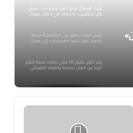
وزيرة الإسكان تتابع تنفيذ مشروعات «سكن
لكل المصريين» و«ديارنا» في 5 مدن جديدة
»
رئيس الوزراء يطلع على استراتيجية جديدة
لتحويل جهاز تنمية المشروعات إلى محرك
للنمو وريادة الأعمال
وزير النقل يطلق 10 ميني باصات جديدة لتعزيز
الربط بين المدن الجديدة والقطار الكهربائي
الخفيف
ي
وم
لصحفي..
قيب