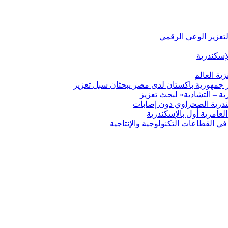
لتعزيز الوعي الرقمي
إسكندرية
ية العالم
ير جمهورية باكستان لدى مصر يبحثان سبل تعزيز
ة – التشادية» لبحث تعزيز
درية الصحراوي دون إصابات
ي القطاعات التكنولوجية والإنتاجية