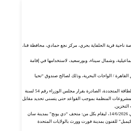
 فدان من المساحات المملوكة للدولة ملكية خاصة ناحية قرية الحلفاية بحري، مركز نجع حمادي، محافظة قنا،
عيلية، وشمال سيناء، وبورسعيد، لاستخدامها في إقامة
ورية بتخصيص قطعة أرض من أملاك الدولة الخاصة بمساحة 73085.58 فدان، ناحية طريق القاهرة / الواحات البحرية، وذلك لصالح صندوق “تحيا
وافق مجلس الوزراء على تعديل القواعد التنظيمية للترخيص بالانتفاع بالأراضي اللازمة لإقامة مشروعات إنتاج الطاقة الكهربائية من مصادر الطاقة المتجددة، الصادرة بقرار مجلس الوزراء رقم 54 لسنة
ى المشروعات المنظمة بموجب القواعد حتى يتسنى تحديد مقابل
وافق مجلس الوزراء على استمرار جولات معرض “كنوز الفراعنة” عقب انتهاء فترة عرضه الحالية بمدينة روما – إيطاليا، والمقرر اختتامها في 14/6/2026، ليقام بكل من: متحف “دي يونج” بمدينة سان
بخلاف فترتي التغليف والنقل والشحن، ومتحف “كيمبل” للفنون بمدينة فورت وورث بالولايات المتحدة