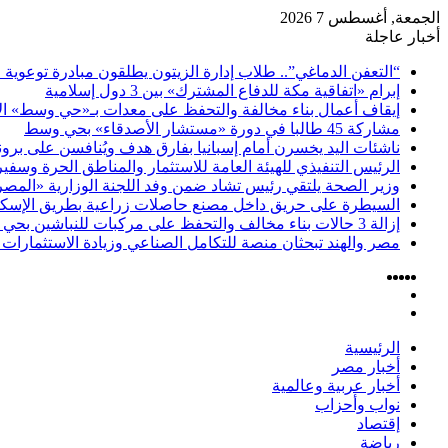
الجمعة, أغسطس 7 2026
أخبار عاجلة
“التعفن الدماغي”.. طلاب إدارة الزيتون يطلقون مبادرة توعوية 
إبرام «اتفاقية مكة للدفاع المشترك» بين 3 دول إسلامية
إيقاف أعمال بناء مخالفة والتحفظ على معدات بـ«حي وسط» ال
مشاركة 45 طالبا في دورة «مستشار الأصدقاء» بحي وسط
ناشئات اليد يخسرن أمام إسبانيا بفارق هدف ويُنافسن على برونز
الرئيس التنفيذي للهيئة العامة للاستثمار والمناطق الحرة وسف
وزير الصحة يلتقي رئيس تشاد ضمن وفد اللجنة الوزارية «المصري
السيطرة على حريق داخل مصنع حاصلات زراعية بطريق الإسكن
إزالة 3 حالات بناء مخالف والتحفظ على مركبات للنباشين بحي العامرية أول بالإسكندرية
مصر والهند تبحثان منصة للتكامل الصناعي وزيادة الاستثمارات ف
‫YouTube
‫X
فيسبوك
تسجيل
انستقرام
مقال
الدخول
إضافة
عشوائي
عمود
الرئيسية
جانبي
أخبار مصر
أخبار عربية وعالمية
نواب وأحزاب
إقتصاد
رياضة