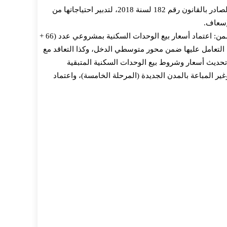
وافق مجلس الوزراء على طلب هيئة الإسعاف المصرية التعاقد وفقا لحكم المادة 78 من قانون تنظيم التعاقدات التي تبرمها الجهات العامة الصادر بالقانون رقم 182 لسنة 2018، لتدبير احتياجاتها من
إسعاف.
اعتمد مجلس الوزراء قرارات مجلس إدارة صندوق الإسكان الاجتماعي ودعم التمويل العقاري بجلسته رقم (36) بتاريخ 12/5/2026، والتي تتضمن: اعتماد أسعار بيع الوحدات السكنية بمشروعي عدد (66 +
كن التعامل عليها ضمن محور متوسطي الدخل، وكذا التعاقد مع
لجديدة والمحافظات، فضلًا عن تحديث أسعار وشروط بيع الوحدات السكنية المتبقية
ر المباعة بالمدن الجديدة (المرحلة الخامسة)، واعتماد