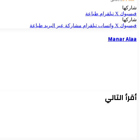
شاركها
فيسبوك
‫X
تيلقرام
طباعة
شاركها
فيسبوك
‫X
واتساب
تيلقرام
مشاركة عبر البريد
طباعة
Manar Alaa
أقرأ التالي
الوزير حسن رداد سأل العمال: هل تصلكم خدماتنا؟.. فيجيبون: “الدولة لم تتر
وتوجيهات الرئيس السيسي تمنحنا الأمان والدعم”..