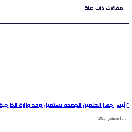
يحقق
لمؤتمر
مقالات ذات صلة
حلم
للدفاع
عروس
عن
بالإسكندرية
الحقوق
ويتكفل
الاقتصادية
بتجهيز
والاجتماعية
أجهزتها
للصحفيين
الكهربائية
“رئيس جهاز العلمين الجديدة يستقبل وفد وزارة الخارجية
5 أغسطس، 2026