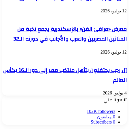
12 يوليو، 2026
معرض «مرافئ الفن» بالإسكندرية يجمع نخبة من
الفنانين المصريين والعرب والأجانب في دورته الـ32
12 يوليو، 2026
آل رجب يحتفلون بتأهل منتخب مصر إلى دور الـ16 بكأس
العالم
4 يوليو، 2026
تابعونا علي
102K
followers
0
متابعون
Subscribers
0