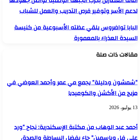
أمانة العطارين بحزب الجبهة الوطنية تواصل جهودها
العطارين
لدعم الأسر وتوفير فرص التدريب والعمل للشباب
بحزب
الجبهة
الوطنية
البابا
البابا تواضروس يلقي عظته الأسبوعية من كنيسة
تواصل
تواضروس
جهودها
السيدة العذراء بالمعمورة
يلقي
لدعم
عظته
الأسر
الأسبوعية
وتوفير
مقالات ذات صلة
من
فرص
كنيسة
التدريب
السيدة
والعمل
العذراء
للشباب
بالمعمورة
“شمشون ودليلة” يجمع مي عمر وأحمد العوضي في
مزيج من الأكشن والكوميديا
13 يوليو، 2026
أحمد عبد الوهاب من مكتبة الإسكندرية: نجاح “ورد
على فل وياسمين” جاء بفضل البساطة والصدق