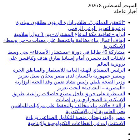
السبت, أغسطس 8 2026
أخبار عاجلة
“التعفن الدماغي”.. طلاب إدارة الزيتون يطلقون مبادرة
توعوية لتعزيز الوعي الرقمي
إبرام «اتفاقية مكة للدفاع المشترك» بين 3 دول إسلامية
إيقاف أعمال بناء مخالفة والتحفظ على معدات بـ«حي وسط»
الإسكندرية
مشاركة 45 طالبا في دورة «مستشار الأصدقاء» بحي وسط
ناشئات اليد يخسرن أمام إسبانيا بفارق هدف ويُنافسن على
برونزية العالم
الرئيس التنفيذي للهيئة العامة للاستثمار والمناطق الحرة
وسفير جمهورية باكستان لدى مصر يبحثان سبل تعزيز
وزير الصحة يلتقي رئيس تشاد ضمن وفد اللجنة الوزارية
«المصرية – التشادية» لبحث تعزيز
السيطرة على حريق داخل مصنع حاصلات زراعية بطريق
الإسكندرية الصحراوي دون إصابات
إزالة 3 حالات بناء مخالف والتحفظ على مركبات للنباشين
بحي العامرية أول بالإسكندرية
مصر والهند تبحثان منصة للتكامل الصناعي وزيادة
الاستثمارات في القطاعات التكنولوجية والإنتاجية
فيسبوك
‫X