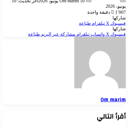
10 يونيو، 2026
Om marim
آخر تحديث: 10
يونيو، 2026
1٬007
دقيقة واحدة
شاركها
فيسبوك
‫X
تيلقرام
طباعة
شاركها
فيسبوك
‫X
واتساب
تيلقرام
مشاركة عبر البريد
طباعة
Om marim
أقرأ التالي