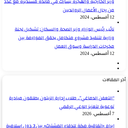
وزير الخارجية والهجرة يشارك في مائدة مستديرة مع عدد
من رجال الأعمال الروانديين
12 أغسطس، 2024
نائب رئيس الوزراء وزير الصحة والسكان: تشكيل لجنة
وزارية لتنفيذ مشروع متكامل يحقق المواءمة بين
مخرجات الدراسة وسوق العمل
12 أغسطس، 2024
الصفحة
الصفحة
السابقة
التالية
أخر المقالات
“التعفن الدماغي”.. طلاب إدارة الزيتون يطلقون مبادرة
توعوية لتعزيز الوعي الرقمي
7 أغسطس، 2026
إبرام «اتفاقية مكة للدفاع المشترك» بين 3 دول إسلامية