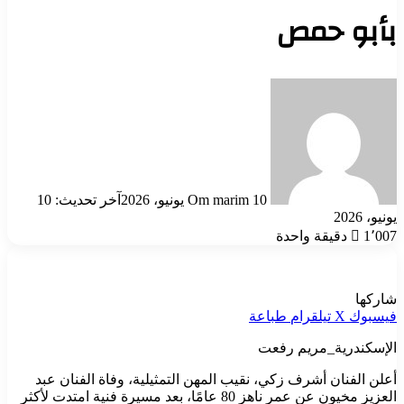
بأبو حمص
أرسل
بريدا
إلكترونيا
10 يونيو، 2026
Om marim
آخر تحديث: 10
يونيو، 2026
1٬007
دقيقة واحدة
شاركها
فيسبوك
‫X
تيلقرام
طباعة
الإسكندرية_مريم رفعت
أعلن الفنان أشرف زكي، نقيب المهن التمثيلية، وفاة الفنان عبد
العزيز مخيون عن عمر ناهز 80 عامًا، بعد مسيرة فنية امتدت لأكثر