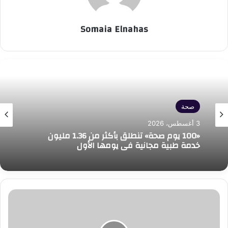
Somaia Elnahas
صحة
3 أغسطس، 2026
صحة
«100 يوم صحة» تنطلق بأكثر من 1.36 مليون
3 أغسطس، 2026
خدمة طبية مجانية في يومها الأول
الرئيس
نقيب العلوم الصحية: العنصر البشري هو أساس
التنفيذي
التطورات التكنولوجية
لصندوق
الإسكان