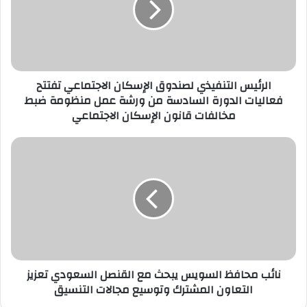
الاجتماعي
تفتتح
فعاليات
الدورة
السادسة
الرئيس التنفيذي لصندوق الإسكان الاجتماعي تفتتح
من
فعاليات الدورة السادسة من ورشة عمل منظومة ضبط
ورشة
مخالفات قانون الإسكان الاجتماعي
عمل
منظومة
ضبط
نائب
مخالفات
محافظ
قانون
السويس
الإسكان
يبحث
الاجتماعي
مع
القنصل
السعودي
تعزيز
التعاون
نائب محافظ السويس يبحث مع القنصل السعودي تعزيز
المشترك
التعاون المشترك وتوسيع مجالات التنسيق
وتوسيع
مجالات