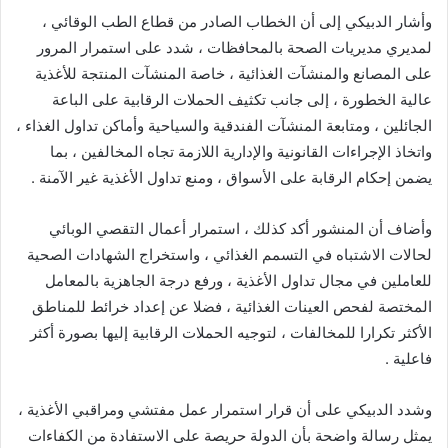
وأشار الدبيكي إلى أن الخطاب الصادر من قطاع الطب الوقائي ،
لمديري مديريات الصحة بالمحافظات ، شدد على استمرار المرور
على المصانع والمنشآت الغذائية ، خاصة المنشآت المنتجة للأغذية
عالية الخطورة ، إلى جانب تكثيف الحملات الرقابية على الباعة
الجائلين ، ومتابعة المنشآت الفندقية والسياحية وأماكن تداول الغذاء ،
واتخاذ الإجراءات القانونية والإدارية اللازمة تجاه المخالفين ، بما
يضمن إحكام الرقابة على الأسواق ، ومنع تداول الأغذية غير الآمنة .
وأضاف أن المنشور أكد كذلك ، استمرار أعمال التقصي الوبائي
لحالات الاشتباه في التسمم الغذائي ، واستخراج الشهادات الصحية
للعاملين في مجال تداول الأغذية ، ورفع درجة الجاهزية بالمعامل
المختصة لفحص العينات الغذائية ، فضلا عن إعداد خرائط للمناطق
الأكثر تكرارا للمخالفات ، لتوجيه الحملات الرقابية إليها بصورة أكثر
فاعلية .
وشدد الدبيكي على أن قرار استمرار عمل مفتشي ومراقبي الأغذية ،
يمثل رسالة واضحة بأن الدولة حريصة على الاستفادة من الكفاءات