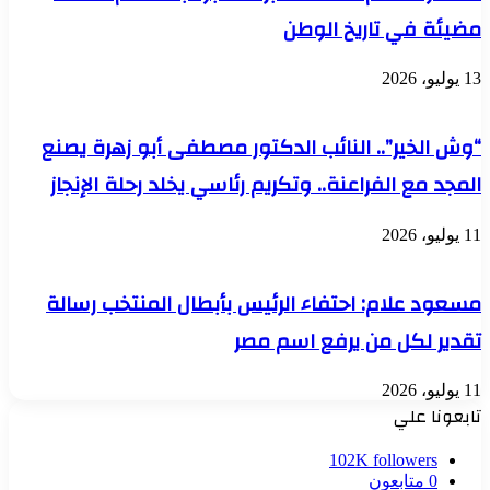
مضيئة في تاريخ الوطن
13 يوليو، 2026
“وش الخير”.. النائب الدكتور مصطفى أبو زهرة يصنع
المجد مع الفراعنة.. وتكريم رئاسي يخلد رحلة الإنجاز
11 يوليو، 2026
مسعود علام: احتفاء الرئيس بأبطال المنتخب رسالة
تقدير لكل من يرفع اسم مصر
11 يوليو، 2026
تابعونا علي
102K
followers
0
متابعون