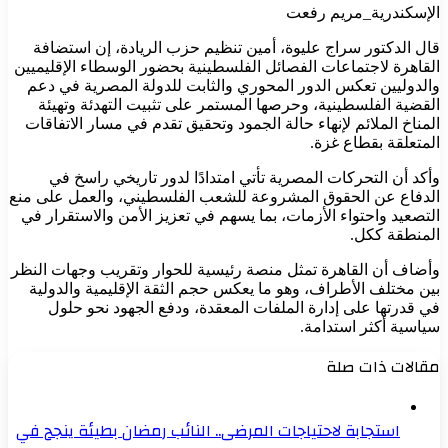
الإسكندرية_مريم رفعت
قال الدكتور سراج عليوة، أمين تنظيم حزب الريادة، إن استضافة
القاهرة لاجتماعات الفصائل الفلسطينية بحضور الوسطاء الإقليميين
والدوليين تعكس الدور المحوري والثابت للدولة المصرية في دعم
القضية الفلسطينية، وحرصها المستمر على تثبيت التهدئة وتهيئة
المناخ الملائم لإنهاء حالة الجمود وتحقيق تقدم في مسار الاتفاقات
المتعلقة بقطاع غزة.
وأكد أن التحركات المصرية تأتي امتدادًا لدور تاريخي راسخ في
الدفاع عن الحقوق المشروعة للشعب الفلسطيني، والعمل على منع
التصعيد واحتواء الأزمات، بما يسهم في تعزيز الأمن والاستقرار في
المنطقة ككل.
وأضاف أن القاهرة تمثل منصة رئيسية للحوار وتقريب وجهات النظر
بين مختلف الأطراف، وهو ما يعكس حجم الثقة الإقليمية والدولية
في قدرتها على إدارة الملفات المعقدة، ودفع الجهود نحو حلول
سياسية أكثر استدامة.
مقالات ذات صلة
استجابة لاحتياجات المرضى.. النائب رمضان بطيئة ينجح في