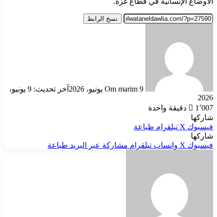
الأوضاع الإنسانية في قطاع غزة.
نسخ الرابط
أرسل
بريدا
إلكترونيا
9 يونيو، 2026
Om marim
آخر تحديث: 9 يونيو،
2026
1٬007
دقيقة واحدة
شاركها
فيسبوك
‫X
تيلقرام
طباعة
شاركها
فيسبوك
‫X
واتساب
تيلقرام
مشاركة عبر البريد
طباعة