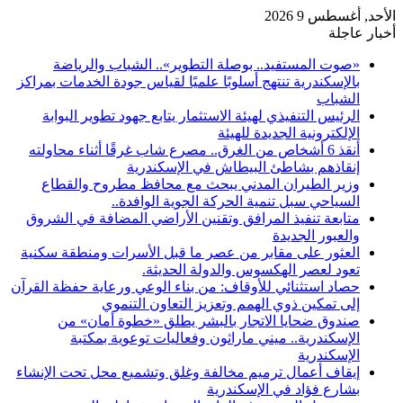
الأحد, أغسطس 9 2026
أخبار عاجلة
«صوت المستفيد.. بوصلة التطوير».. الشباب والرياضة
بالإسكندرية تنتهج أسلوبًا علميًا لقياس جودة الخدمات بمراكز
الشباب
الرئيس التنفيذي لهيئة الاستثمار يتابع جهود تطوير البوابة
الإلكترونية الجديدة للهيئة
أنقذ 6 أشخاص من الغرق.. مصرع شاب غرقًا أثناء محاولته
إنقاذهم بشاطئ البيطاش في الإسكندرية
وزير الطيران المدني يبحث مع محافظ مطروح والقطاع
السياحي سبل تنمية الحركة الجوية الوافدة..
متابعة تنفيذ المرافق وتقنين الأراضي المضافة في الشروق
والعبور الجديدة
العثور على مقابر من عصر ما قبل الأسرات ومنطقة سكنية
تعود لعصر الهكسوس والدولة الحديثة.
حصاد استثنائي للأوقاف: من بناء الوعي ورعاية حفظة القرآن
إلى تمكين ذوي الهمم وتعزيز التعاون التنموي
صندوق ضحايا الاتجار بالبشر يطلق «خطوة أمان» من
الإسكندرية.. ميني ماراثون وفعاليات توعوية بمكتبة
الإسكندرية
إيقاف أعمال ترميم مخالفة وغلق وتشميع محل تحت الإنشاء
بشارع فؤاد في الإسكندرية