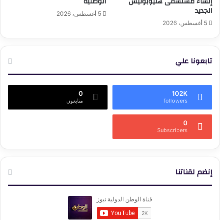
إنشاء مستشفى هليوبوليس
الوطنية
الجديد
5 أغسطس، 2026
5 أغسطس، 2026
تابعونا علي
0
102K
followers
متابعون
0
Subscribers
إنضم لقناتنا