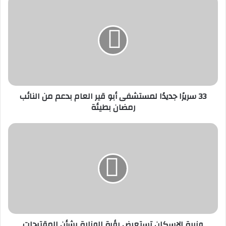
سريرًا
جديدًا
لمستشفى
أبو
قير
العام
بدعم
من
33 سريرًا جديدًا لمستشفى أبو قير العام بدعم من النائب
النائب
رمضان بطيئة
رمضان
بطيئة
وزيرة
الإسكان
تستعرض
رؤية
الوزارة
بشأن
المقترحات
والآليات
اللازمة
وزيرة الإسكان تستعرض رؤية الوزارة بشأن المقترحات
لتنظيم