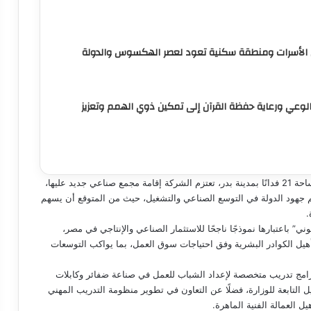
ل الأسرات ومنطقة سكنية تعود لعصر الهكسوس والدولة
الوعي ورعاية حفظة القرآن إلى تمكين ذوي الهمم وتعزيز
كما استمع الوزير إلى الخطة المستقبلية في استثمار قطعة أرض بمساحة 21 فدانًا بمدينة بدر، تعتزم الشركة إقامة مجمع صناعي جديد عليها،
جهود الدولة في التوسع الصناعي والتشغيل، حيث من المتوقع أن يسهم
.
ي” باعتبارها نموذجًا ناجحًا للاستثمار الصناعي والإنتاجي في مصر،
أهيل الكوادر البشرية وفق احتياجات سوق العمل، بما يواكب التوسعات
 برامج تدريب متخصصة لإعداد الشباب للعمل في صناعة ضفائر وكابلات
لتابعة للوزارة، فضلًا عن التعاون في تطوير منظومة التدريب المهني
ل العمالة الفنية الماهرة.