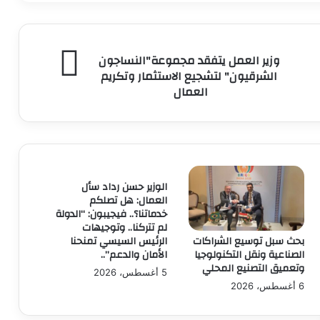
وزير
وزير العمل يتفقد مجموعة"النساجون
العمل
الشرقيون" لتشجيع الاستثمار وتكريم
يتفقد
العمال
مجموعة"النساجون
الشرقيون"
لتشجيع
الاستثمار
وتكريم
العمال
الوزير حسن رداد سأل
العمال: هل تصلكم
خدماتنا؟.. فيجيبون: “الدولة
لم تتركنا.. وتوجيهات
الرئيس السيسي تمنحنا
بحث سبل توسيع الشراكات
الأمان والدعم”..
الصناعية ونقل التكنولوجيا
وتعميق التصنيع المحلي
5 أغسطس، 2026
6 أغسطس، 2026