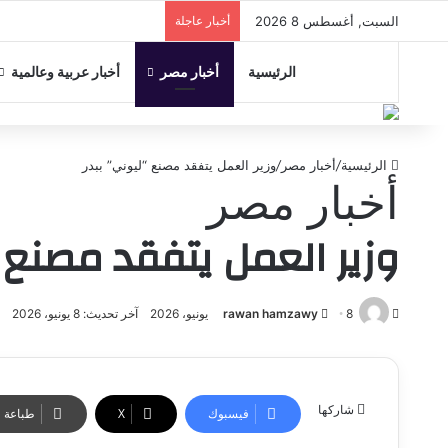
السبت, أغسطس 8 2026
أخبار عاجلة
الرئيسية
أخبار مصر
أخبار عربية وعالمية
الرئيسية
/
أخبار مصر
/
وزير العمل يتفقد مصنع “ليوني” ببدر
أخبار مصر
وزير العمل يتفقد مصنع “
أرسل
8 يونيو، 2026
rawan hamzawy
آخر تحديث: 8 يونيو، 2026
2
بريدا
إلكترونيا
شاركها
فيسبوك
‫X
طباعة