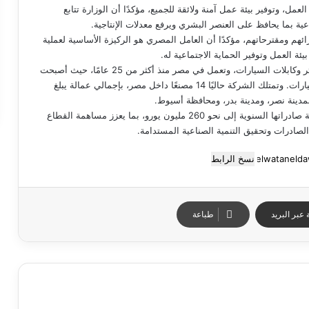
ل، وتوفير بيئة عمل آمنة ولائقة للجميع، مؤكدًا أن الوزارة تتابع
ية بما يحافظ على العنصر البشري ويرفع معدلات الإنتاجية.
رائهم ومقترحاتهم، مؤكدًا أن العامل المصري هو الركيزة الأساسية لعملية
 بيئة العمل وتوفير الحماية الاجتماعية له.
وتُعد شركة ليوني من الشركات العالمية الرائدة في مجال تصنيع ضفائر وكابلات السيارات، وتعمل في مصر منذ أكثر من 25 عامًا، حيث أصبحت
من أبرز الكيانات الصناعية المصدرة في قطاع الصناعات المغذية للسيارات. وتمتلك الشركة حاليًا 14 مصنعًا داخل مصر، بإجمالي عمالة يبلغ
وتبلغ استثمارات الشركة في مصر نحو 80 مليون يورو، فيما تصل قيمة صادراتها السنوية إلى نحو 260 مليون يورو، بما يعزز مساهمة القطاع
لصادرات وتحقيق التنمية الصناعية المستدامة.
نسخ الرابط
عبر البريد
طباعة