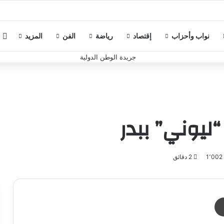
م
نواب وأحزاب
إقتصاد
رياضة
الفن
المزيد
ليوني” ببدر
1٬00
2 دقائق