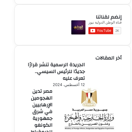
إنضم لقناتنا
أخر المقالات
الجريدة الرسمية تنشر قرارًا
جديدًا للرئيس السيسي..
تعرف عليه
12 أغسطس، 2024
مصر تدين
الهجومين
الإرهابيين
في شرق
جمهورية
الكونغو
للديمقراط