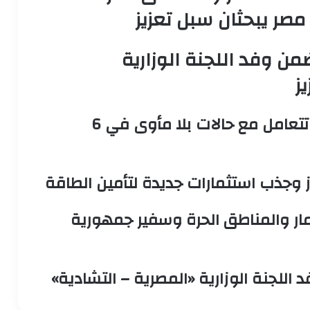
صر يبحثان سبل تعزيز
ن وفد اللجنة الوزارية
ز
552 بلاغًا خلال يوليو.. «التدخل السريع» تتعامل مع حالات بلا مأوى في 6
ز وجذب استثمارات جديدة لتأمين الطاقة
ثمار والمناطق الحرة وسفير جمهورية
للجنة الوزارية «المصرية – التشادية»