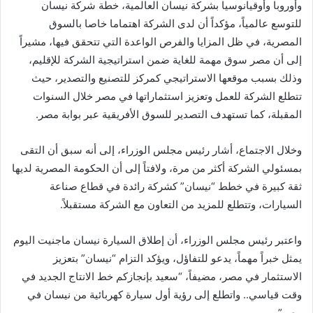
وأوروبا وأوقيانوسيا بشركة نيسان العالمية، خطة شركة نيسان
للتوسع عالمياً، مؤكداً أن لدى الشركة اهتماما خاصا بالسوق
المصرية، في ظل المزايا والفرص الواعدة التي تتحقق فيها، مشيراً
إلى أن مصر سوق مهمة للغاية ضمن استراتيجية الشركة للإقليم،
وذلك بسبب موقعها الاستراتيجي كمركز للتصنيع والتصدير، حيث
تتطلع الشركة للعمل وتعزيز استثماراتها في مصر خلال السنوات
المقبلة، كما تستهدف التصدير للسوق الأفريقية عبر بوابة مصر.
وخلال الاجتماع، أشار رئيس مجلس الوزراء، إلى أنه سبق أن التقى
بمسئولي الشركة أكثر من مرة، ولافتاً إلى أن الحكومة المصرية لديها
ثقة كبيرة في خطط “نيسان” كشركة رائدة في قطاع صناعة
السيارات، وتتطلع للمزيد من التعاون مع الشركة مستقبلاً.
واعتبر رئيس مجلس الوزراء، أن إطلاق السيارة نيسان ماجنيت اليوم
يمثل خبراً مهماً، يدعو للتفاؤل، ويؤكد التزام “نيسان” بتعزيز
الاستثمار في مصر، مضيفاً، “سعيد بإنجازكم خط الانتاج الجديد في
وقت قياسي.. واتطلع إلى رؤية أول سيارة كهربائية من نيسان في
مصر”.