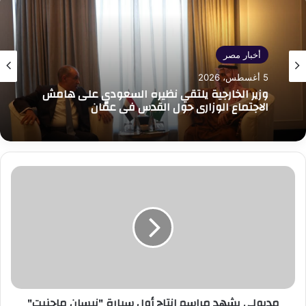
أخبار مصر
5 أغسطس، 2026
وزير الخارجية يلتقي نظيره السعودي على هامش
الاجتماع الوزاري حول القدس في عمّان
مدبولي
يشهد
مراسم
إنتاج
أول
سيارة
"نيسان
ماجنيت"
في
مدبولي يشهد مراسم إنتاج أول سيارة "نيسان ماجنيت"
إفريقيا