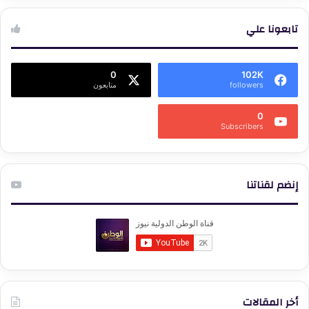
تابعونا علي
0
102K
followers
متابعون
0
Subscribers
إنضم لقناتنا
أخر المقالات