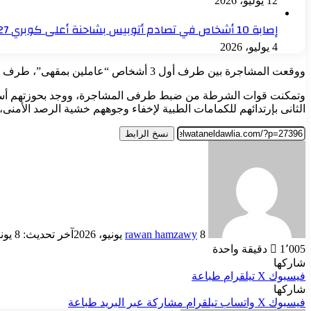
12 يوليو، 2026
إصابة 10 أشخاص في تصادم أتوبيس بشاحنة أعلى كوبري 27 بالإسكندرية
4 يوليو، 2026
ووقعت المشاجرة بين طرف أول 3 أشخاص “عاملين بمقهى”، طرف ثان 4 أشخاص أحدهم له معلومات جنائية”، يرتدون كمامات طبية لعدم إظهار وجوههم، جميعهم مقيمين بدائرة القسم.
وتمكنت قوات الشرطة من ضبط طرفى المشاجرة، ووجد بحوزتهم أسلحة بي
الثانى بإرتدائهم للكمامات الطبية لإخفاء وجوههم خشية الرصد الأمنى، وت
نسخ الرابط
أرسل
بريدا
إلكترونيا
8 يونيو، 2026
rawan hamzawy
آخر تحديث: 8 يونيو، 2026
1٬005
دقيقة واحدة
شاركها
فيسبوك
‫X
تيلقرام
طباعة
شاركها
فيسبوك
‫X
واتساب
تيلقرام
مشاركة عبر البريد
طباعة