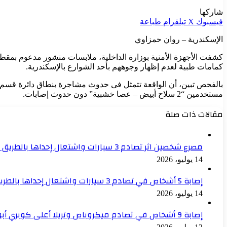
شاركها
فيسبوك
‫X
تيلقرام
طباعة
الإسكندرية – روان حمزاوي
كشفت الأجهزة الأمنية بوزارة الداخلية، ملابسات منشور مدعوم بمقطع
كمامات طبية لعدم إظهار وجوههم بأحد الشوارع بالإسكندرية.
بالفحص تبين، أن الواقعة تتمثل فى حدوث مشاجرة بنطاق دائرة قسم
مستخدمين “2 سلاح أبيض – عصا خشبية” دون حدوث إصابات.
مقالات ذات صلة
مصرع شخصين اثر تصادم 3 سيارات واشتعال إحداها بالطريق الصحراوي بالإسكندرية
14 يوليو، 2026
إصابة 5 أشخاص في تصادم 3 سيارات واشتعال إحداها بالطريق الصحراوي بالإسكندرية
14 يوليو، 2026
إصابة 9 أشخاص في تصادم ميكروباص وتريلا أعلى كوبري أبو الخير غرب الإسكندرية