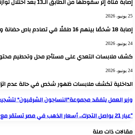
إصابة فتاة إثر سقوطها من الطابق الـ13 بعد اختلال توازنها بمنطقة السيوف في الإسكندرية
25 يونيو، 2026
إصابة 18 شخصًا بينهم 16 طفلًا في تصادم باص حضانة وسيارة ببرج العرب.. والمستشفى يرفع درجة الاستعداد القصوى
24 يونيو، 2026
كشف ملابسات التعدي على مستأجر محل وتحطيم محتويا
24 يونيو، 2026
الداخلية تكشف ملابسات ظهور شخص في حالة عدم اتزان 
وزير
وزير العمل يتفقد مجموعة"النساجون الشرقيون" لتشجيع 
العمل
يتفقد
“عيار
“عيار 21 يواصل التحرك.. أسعار الذهب في مصر تستقر مع ترقب الأسواق العالمية”
مجموعة"النساجون
21
الشرقيون"
يواصل
لتشجيع
مقالات ذات صلة
التحرك..
الاستثمار