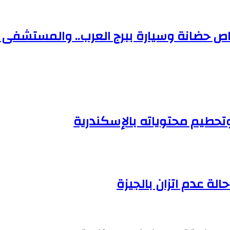
1 طفلًا في تصادم باص حضانة وسيارة ببرج العرب.. والمس
طيم محتوياته بالإسكندرية
 عدم اتزان بالجيزة