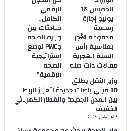
الوزراء..
من التحول
رئيس
من
الخميس 18
الرقمي
الوزراء..
التحول
الخميس
الرقمي
يونيو إجازة
الكامل..
18
الكامل..
رسمية
مباحثات بين
يونيو
مباحثات
إجازة
بين
مدفوعة الأجر
وزارة الصحة
رسمية
وزارة
بمناسبة رأس
وPWC لوضع
مدفوعة
الصحة
الأجر
وPWC
السنة الهجرية
استراتيجية
بمناسبة
لوضع
مقالات ذات صلة
الصحة
رأس
استراتيجية
السنة
الصحة
الرقمية”
الهجرية
الرقمية”
وزير النقل يطلق
10 ميني باصات جديدة لتعزيز الربط
بين المدن الجديدة والقطار الكهربائي
الخفيف
5 أغسطس، 2026
وزير الصحة يبحث مع مجموعة «سان