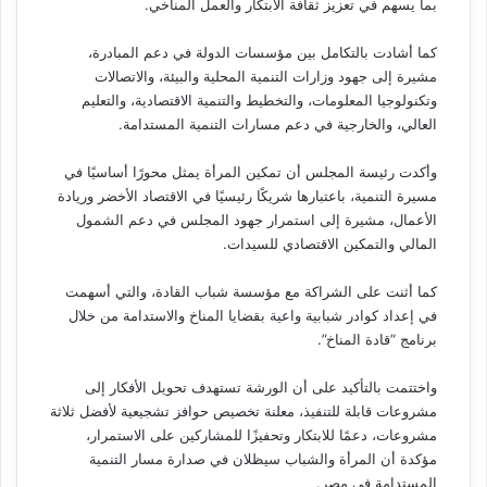
بما يسهم في تعزيز ثقافة الابتكار والعمل المناخي.
كما أشادت بالتكامل بين مؤسسات الدولة في دعم المبادرة،
مشيرة إلى جهود وزارات التنمية المحلية والبيئة، والاتصالات
وتكنولوجيا المعلومات، والتخطيط والتنمية الاقتصادية، والتعليم
العالي، والخارجية في دعم مسارات التنمية المستدامة.
وأكدت رئيسة المجلس أن تمكين المرأة يمثل محورًا أساسيًا في
مسيرة التنمية، باعتبارها شريكًا رئيسيًا في الاقتصاد الأخضر وريادة
الأعمال، مشيرة إلى استمرار جهود المجلس في دعم الشمول
المالي والتمكين الاقتصادي للسيدات.
كما أثنت على الشراكة مع مؤسسة شباب القادة، والتي أسهمت
في إعداد كوادر شبابية واعية بقضايا المناخ والاستدامة من خلال
برنامج “قادة المناخ”.
واختتمت بالتأكيد على أن الورشة تستهدف تحويل الأفكار إلى
مشروعات قابلة للتنفيذ، معلنة تخصيص حوافز تشجيعية لأفضل ثلاثة
مشروعات، دعمًا للابتكار وتحفيزًا للمشاركين على الاستمرار،
مؤكدة أن المرأة والشباب سيظلان في صدارة مسار التنمية
المستدامة في مصر.