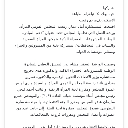
شاركها
فيسبوك
‫X
تيلقرام
طباعة
الإسكندرية_مريم رفعت
افتتحت المستشارة أمل عمار، رئيسة المجلس القومي للمرأة،
ورشة العمل التي نظمها المجلس تحت عنوان “دعم المبادرة
الوطنية للمشروعات الخضراء الذكية وتمكين المرأة المصرية
والشباب في المحافظات”، بمشاركة نخبة من المسؤولين والخبراء
وممثلي مؤسسات الدولة.
وضمت الورشة السفير هشام بدر المنسق الوطني للمبادرة
الوطنية للمشروعات الخضراء الذكية، والدكتورة هدى دحروج
مستشارة وزير الاتصالات للتحول الرقمي، والدكتورة نسرين
بغدادي نائبة رئيسة المجلس القومي للمرأة، والسيدة ماري لويس
عضوة المجلس ومقررة لجنة المرأة الريفية، والنائب أحمد فتحي
رئيس مجلس أمناء مؤسسة شباب القادة (YLF)، والمهندس عمرو
سليمان عضو المجلس ومقرر اللجنة الاقتصادية، والمهندسة سارة
البطوطي عضوة المجلس ومقررة لجنة البيئة، إلى جانب عدد من
عضوات وأعضاء المجلس ومقررات فروعه بالمحافظات.
وفي كلمتها الافتتاحية، رحبت المستشارة أمل عمار بالحضور،