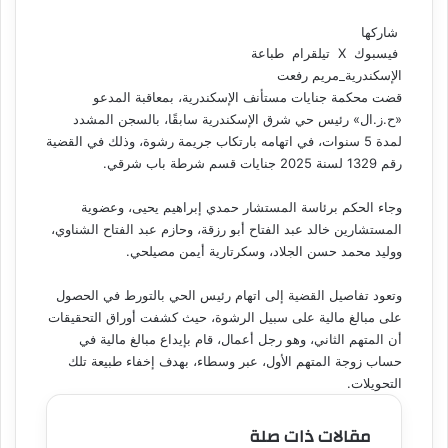
شاركها
فيسبوك
‫X
تيلقرام
طباعة
الإسكندرية_مريم رفعت
قضت محكمة جنايات مستأنف الإسكندرية، بمعاقبة المدعو
«ح.ز.ال» رئيس حي شرق الإسكندرية سابقًا، بالسجن المشدد
لمدة 5 سنوات، في اتهامه بارتكاب جريمة رشوة، وذلك في القضية
رقم 1329 لسنة 2025 جنايات قسم شرطة باب شرقي.
وجاء الحكم برئاسة المستشار حمدي إبراهيم يحيى، وعضوية
المستشارين خالد عبد الفتاح أبو رزقة، وحازم عبد الفتاح الشناوي،
ووليد محمد حسن الجلاد، وسكرتارية أيمن مصيلحي.
وتعود تفاصيل القضية إلى اتهام رئيس الحي بالتورط في الحصول
على مبالغ مالية على سبيل الرشوة، حيث كشفت أوراق التحقيقات
أن المتهم الثاني، وهو رجل أعمال، قام بإيداع مبالغ مالية في
حساب زوجة المتهم الأول، عبر وسطاء، بهدف إخفاء طبيعة تلك
التحويلات.
مقالات ذات صلة