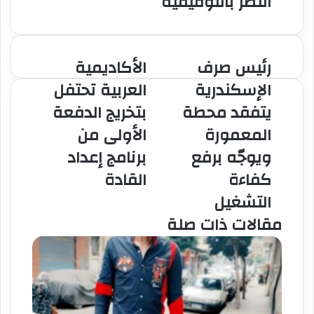
النصر بالتوفيقية
رئيس صرف
الأكاديمية
رئيس
الأكاديمية
صرف
العربية
الإسكندرية
العربية تحتفل
الإسكندرية
تحتفل
يتفقد محطة
بتخريج الدفعة
يتفقد
بتخريج
محطة
الدفعة
المعمورة
الأولى من
المعمورة
الأولى
ويوجّه برفع
برنامج إعداد
ويوجّه
من
برفع
برنامج
كفاءة
القادة
كفاءة
إعداد
التشغيل
التشغيل
القادة
مقالات ذات صلة