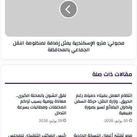
يمثل
إضافة
لمنظومة
النقل
الجماعي
بالمحافظة
مدبولي: مترو الإسكندرية يمثل إضافة لمنظومة النقل
الجماعي بالمحافظة
مقالات ذات صلة
انتظام العمل بميناء دمياط رغم
نفق الشون بالمحلة الكبرى..
الحريق.. وزارة النقل: حركة السفن
معاناة يومية بسبب تراكم
وتداول البضائع تسير بصورة
المخلفات ومطالبات بسرعة
طبيعية
التدخل
30 يوليو، 2026
29 يوليو، 2026
مصر تفتتح أعمال النسخة الحادية
رئيس المكتب التنفيذي للمجلس