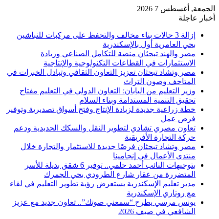
الجمعة, أغسطس 7 2026
أخبار عاجلة
إزالة 3 حالات بناء مخالف والتحفظ على مركبات للنباشين
بحي العامرية أول بالإسكندرية
مصر والهند تبحثان منصة للتكامل الصناعي وزيادة
الاستثمارات في القطاعات التكنولوجية والإنتاجية
مصر وتشاد تبحثان تعزيز التعاون الثقافي وتبادل الخبرات في
المتاحف وصون التراث
وزير التعليم من اليابان: التعاون الدولي في التعليم مفتاح
تحقيق التنمية المستدامة وبناء السلام
خطة زراعية جديدة لزيادة الإنتاج وفتح أسواق تصديرية وتوفير
فرص عمل
تعاون مصري تشادي لتطوير النقل والسكك الحديدية ودعم
حركة التجارة الأفريقية
مصر وتشاد تبحثان فرصًا جديدة للاستثمار والتجارة خلال
منتدى الأعمال في إنجامينا
بتوجيهات النائب أحمد حلمي.. توفير 6 شقق بديلة للأسر
المتضررة من عقار شارع الطرودي بحي الجمرك
مدير تعليم الإسكندرية يستعرض رؤية تطوير التعليم في لقاء
مع روتاري الإسكندرية
يونس مرسي يطرح “سمعني صوتك”.. تعاون جديد مع عزيز
الشافعي في صيف 2026