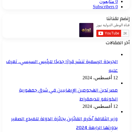
0
متابعون
Subscribers
0
إنضم لقناتنا
أخر المقالات
الجريدة الرسمية تنشر قرارًا جديدًا للرئيس السيسي.. تعرف
عليه
12 أغسطس، 2024
مصر تدين الهجومين الإرهابيين في شرق جمهورية
الكونغو للديمقراط
12 أغسطس، 2024
وزير الثقافة يُكَرم الفائزين بجائزة الدولة للمبدع الصغير
بدورتها الرابعة 2024