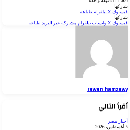
1٬006
دقيقة واحدة
شاركها
فيسبوك
‫X
تيلقرام
طباعة
شاركها
فيسبوك
‫X
واتساب
تيلقرام
مشاركة عبر البريد
طباعة
rawan hamzawy
أقرأ التالي
أخبار مصر
5 أغسطس، 2026