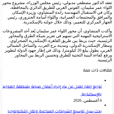
تفقد الدكتور مصطفى مدبولي، رئيس مجلس الوزراء، مشروع محور
اللواء عمر سليمان، القوس الغربي للطريق الدائري بالمحافظة،
وكان في الاستقبال المهندسة راندة المنشاوي، وزيرة الإسكان
والمرافق والمجتمعات العمرانية، واللواء أسامة الجنزوري، رئيس
الجهاز المركزي للتعمير، وذلك خلال جولته بالإسكندرية.
وأكدت المنشاوي، أن محور اللواء عمر سليمان يُعد أحد المشروعات
الاستراتيجية المهمة التي تسهم في تعزيز شبكة الطرق والمحاور
الرئيسية، حيث يربط بين طريق القاهرة–الإسكندرية الصحراوي،
ومطار الإسكندرية الدولي، ومدينة برج العرب، والساحل الشمالي
الغربي، بطول يبلغ 20 كيلومترا، وذلك في إطار جهود الدولة لتطوير
ورفع كفاءة البنية التحتية للطرق وتحسين الربط بين المحاور
الرئيسية.
مقالات ذات صلة
توزيع الغاز تعلن عن بدء إجراء أعمال صيانة بمنطقة العوايد
بالإسكندرية
6 أغسطس، 2026
بحث سبل توسيع الشراكات الصناعية ونقل التكنولوجيا