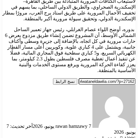
لاستيعاب الكثافات المرورية المتبادلة بين طريق القاهرة–
الإسكندرية الصحراوي، والطريق الدولي الساحلي، بما يسهم في
تخفيف الأحمال المرورية على طريق استاد برج العرب، مرورًا بمطار
الإسكندرية الدولي، وتحقيق سيولة مرورية أكبر بالمنطقة.
بدوره، أوضح اللواء عصام الغرابلي، رئيس جهاز تعمير الساحل
الشمالي الأوسط، أن المشروع تضمن إنشاء طريق مزدوج بعرض 6
حارات مرورية في كل اتجاه، بالإضافة إلى جزيرة وسطى وأكتاف
جانبية، ويشتمل على 4 كباري علوية، وكوبريين أعلى مسار القطار
الكهربائي السريع، و5 كباري سطحية فوق المجاري المائية، فضلًا
عن تنفيذ أعمال تغطية مصرف فلسطين بطول 2.3 كيلومتر، بما
يعزز كفاءة الحركة المرورية ويرفع مستوى الخدمات والبنية
الأساسية بالمنطقة.
نسخ الرابط
أرسل
بريدا
إلكترونيا
7 يونيو، 2026
rawan hamzawy
آخر تحديث: 7
يونيو، 2026