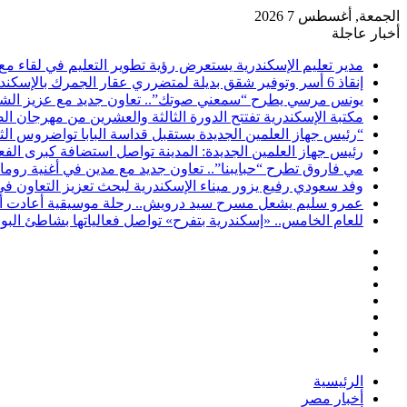
الجمعة, أغسطس 7 2026
أخبار عاجلة
مدير تعليم الإسكندرية يستعرض رؤية تطوير التعليم في لقاء مع
إنقاذ 6 أسر وتوفير شقق بديلة لمتضرري عقار الجمرك بالإسكندرية
يونس مرسي يطرح “سمعني صوتك”.. تعاون جديد مع عزيز الشاف
مكتبة الإسكندرية تفتتح الدورة الثالثة والعشرين من مهرجان ا
“رئيس جهاز العلمين الجديدة يستقبل قداسة البابا تواضروس الث
رئيس جهاز العلمين الجديدة: المدينة تواصل استضافة كبرى الف
مي فاروق تطرح “حبايبنا”.. تعاون جديد مع مدين في أغنية روما
وفد سعودي رفيع يزور ميناء الإسكندرية لبحث تعزيز التعاون ف
عمرو سليم يشعل مسرح سيد درويش.. رحلة موسيقية أعادت أمجا
للعام الخامس.. «إسكندرية بتفرح» تواصل فعالياتها بشاطئ ال
فيسبوك
‫X
‫YouTube
انستقرام
تسجيل
مقال
الدخول
إضافة
عشوائي
عمود
الرئيسية
جانبي
أخبار مصر