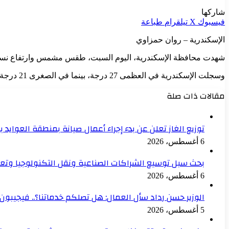
شاركها
فيسبوك
‫X
تيلقرام
طباعة
الإسكندرية – روان حمزاوي
شهدت محافظة الإسكندرية، اليوم السبت، طقس مشمس وارتفاع نسبي في
وسجلت الإسكندرية في العظمى 27 درجة، بينما في الصغرى 21 درجة، بالإضافة إلى نشاط رياح شمالية غربية، تصل سرعتها نحو 12 كم/الساعة.
مقالات ذات صلة
توزيع الغاز تعلن عن بدء إجراء أعمال صيانة بمنطقة العوايد 
6 أغسطس، 2026
بحث سبل توسيع الشراكات الصناعية ونقل التكنولوجيا وتع
6 أغسطس، 2026
الوزير حسن رداد سأل العمال: هل تصلكم خدماتنا؟.. فيجيبون: 
5 أغسطس، 2026