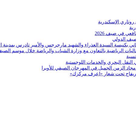
 روتاري الإسكندرية
عي في صيف 2026
لصيف الدولي
اني بكنيسة السيدة العذراء والشهيد مارجرجس والأمير تادرس بمدينة ال
عاليات الرياضية بالتعاون مع وزارة الشباب والرياضة خلال موسم الصي
نسية
ي النقل البحري والخدمات اللوجستية
د الزمن الجميل في المهرجان الصيفي للأوبرا
بوريفاج تحت شعار «اعرف مركزك»