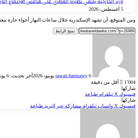
وزير الخارجية يلتقي نظيره القطري على هامش الاجتماع الو
5 أغسطس، 2026
ومن المتوقع، أن تشهد الإسكندرية خلال ساعات النهار أجواء حارة معتد
نسخ الرابط
أرسل
بريدا
إلكترونيا
6 يونيو، 2026
rawan hamzawy
آخر تحديث: 6 يونيو، 2026
1٬004
أقل من دقيقة
شاركها
فيسبوك
‫X
تيلقرام
طباعة
شاركها
فيسبوك
‫X
واتساب
تيلقرام
مشاركة عبر البريد
طباعة