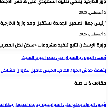
وزير الخارجية يلتقي نظيره السعودي على هامش الاجتما
5 أغسطس، 2026
“رئيس جهاز العلمين الجديدة يستقبل وفد وزارة الخارجية
5 أغسطس، 2026
وزيرة الإسكان تتابع تنفيذ مشروعات «سكن لكل المصريين» و«ديارن
أسعار
أسعار البنزين والسولار في مصر اليوم السبت
البنزين
والسولار
بتهمة
بتهمة خدش الحياء العام.. الحبس عامين لكروان مشاكل غيابيًا وغرا
في
خدش
مصر
الحياء
اليوم
مقالات ذات صلة
العام..
السبت
الحبس
عامين
لكروان
مشاكل
رئيس الوزراء يطلع على استراتيجية جديدة لتحويل جهاز تن
غيابيًا