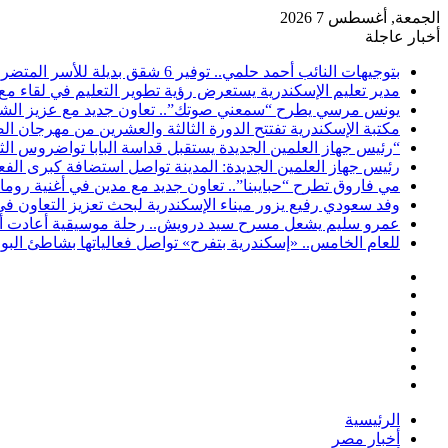
الجمعة, أغسطس 7 2026
أخبار عاجلة
بتوجيهات النائب أحمد حلمي.. توفير 6 شقق بديلة للأسر المتضررة من عقار شارع الطرودي بحي الجمرك
مدير تعليم الإسكندرية يستعرض رؤية تطوير التعليم في لقاء مع
يونس مرسي يطرح “سمعني صوتك”.. تعاون جديد مع عزيز الشاف
مكتبة الإسكندرية تفتتح الدورة الثالثة والعشرين من مهرجان ا
“رئيس جهاز العلمين الجديدة يستقبل قداسة البابا تواضروس الث
رئيس جهاز العلمين الجديدة: المدينة تواصل استضافة كبرى الف
مي فاروق تطرح “حبايبنا”.. تعاون جديد مع مدين في أغنية روما
وفد سعودي رفيع يزور ميناء الإسكندرية لبحث تعزيز التعاون ف
عمرو سليم يشعل مسرح سيد درويش.. رحلة موسيقية أعادت أمجا
للعام الخامس.. «إسكندرية بتفرح» تواصل فعالياتها بشاطئ ال
فيسبوك
‫X
‫YouTube
انستقرام
تسجيل
مقال
الدخول
إضافة
عشوائي
عمود
الرئيسية
جانبي
أخبار مصر