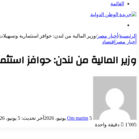
عن
القائمة
بحث
عن
الرئيسية
/
أخبار مصر
/
وزير المالية من لندن: حوافز استثمارية وتسهيلا
أخبار مصر
إقتصاد
وزير المالية من لندن: حوافز استث
أرسل
بريدا
إلكترونيا
5 يونيو، 2026
Om marim
آخر تحديث: 5 يونيو، 2026
1٬005
دقيقة واحدة