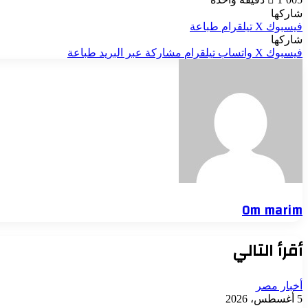
شاركها
فيسبوك
‫X
تيلقرام
طباعة
شاركها
فيسبوك
‫X
واتساب
تيلقرام
مشاركة عبر البريد
طباعة
Om marim
أقرأ التالي
أخبار مصر
5 أغسطس، 2026