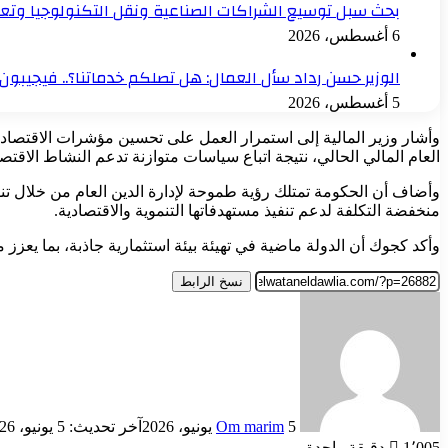
بحث سبل توسيع الشراكات الصناعية ونقل التكنولوجيا وتع
6 أغسطس، 2026
الوزير حسن رداد سأل العمال: هل تصلكم خدماتنا؟.. فيجيبون: 
5 أغسطس، 2026
وأشار وزير المالية إلى استمرار العمل على تحسين مؤشرات الاقتصاد ال
العام المالي الحالي، نتيجة اتباع سياسات متوازنة تدعم النشاط الاقتص
وأضاف أن الحكومة تمتلك رؤية طموحة لإدارة الدين العام من خلال تنويع
منخفضة التكلفة لدعم تنفيذ مستهدفاتها التنموية والاقتصادية.
وأكد كجوك أن الدولة ماضية في تهيئة بيئة استثمارية جاذبة، بما يعزز
نسخ الرابط
أرسل
بريدا
إلكترونيا
5 يونيو، 2026
Om marim
آخر تحديث: 5 يونيو، 2026
1٬005
دقيقة واحدة