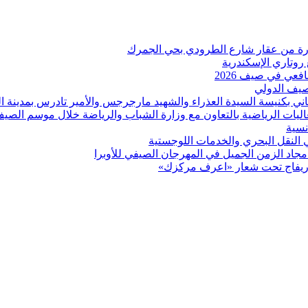
 روتاري الإسكندرية
عي في صيف 2026
لصيف الدولي
اني بكنيسة السيدة العذراء والشهيد مارجرجس والأمير تادرس بمدينة ال
عاليات الرياضية بالتعاون مع وزارة الشباب والرياضة خلال موسم الصي
نسية
ي النقل البحري والخدمات اللوجستية
د الزمن الجميل في المهرجان الصيفي للأوبرا
بوريفاج تحت شعار «اعرف مركزك»