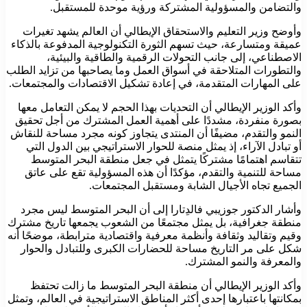
والتضامن والمسؤولية المشتركة ورؤية موحدة للمستقبل.
وأوضح وزير التعليم والاستحقاق الإيطالي أن العالم يشهد تغيرات
عميقة ومتسارعة، حيث تسهم الثورة التكنولوجية المدفوعة بالذكاء
الاصطناعي، إلى جانب التحولات الرقمية والطاقية والبيئية،
والتطورات المتلاحقة في أسواق العمل وما يصاحبها من تزايد الطلب
على المهارات المتقدمة، في إعادة تشكيل الاقتصادات والمجتمعات.
وأكد الوزير الإيطالي أن التحديات بهذا الحجم لا يمكن التعامل معها
بصورة منفردة، مشددًا على أهمية العمل المشترك من أجل تحقيق
النمو والتقدم، مضيفًا أن المنتدى يتجاوز كونه مجرد مساحة للنقاش
أو تبادل الآراء، إذ يمثل منصة للحوار الاستراتيجي بين الدول التي
تتقاسم اهتمامًا مشتركًا يتمثل في جعل منطقة البحر المتوسط
مساحة للتنمية والتقدم، مؤكدًا أن هذه المسؤولية تقع على عاتق
الجميع تجاه الأجيال الشابة ومستقبل المجتمعات.
وأشار الدكتور جوزيبي فالدِتارا إلى أن البحر المتوسط ليس مجرد
منطقة جغرافية، بل يمثل مجتمعًا من الشعوب يجمعها تاريخ مشترك
وقيم وتقاليد وثقافة وأنظمة معرفية واقتصادية مترابطة، موضحًا أنه
شكل على مر التاريخ مساحة للحضارات الكبرى وللتبادل والحوار
والمعرفة والنمو المشترك.
وأكد الوزير الإيطالي أن منطقة البحر المتوسط ما زالت تحتفظ
بمكانتها باعتبارها إحدى أكثر المناطق الاستراتيجية في العالم، وتمثل