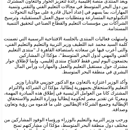
ويعد المنتدى منصة إقليمية رائدة لتعزيز الحوار والتعاون المشترك
بين دول البحر المتوسط في مجالات التعليم الفني والتقني وتنمية
المهارات، بما يسهم في إعداد أجيال قادرة على مواكبة التحولات
التكنولوجية المتسارعة ومتطلبات سوق العمل المستقبلية، وترسيخ
الشراكات بين مؤسسات التعليم والقطاع الصناعي لتحقيق التنمية
المستدامة.
واستهلت فعاليات المنتدى بالجلسة الافتتاحية الرسمية التي تضمنت
كلمة السيد محمد عبد اللطيف وزير التربية والتعليم والتعليم الفني،
والتى أعرب فيها عن سعادته باستضافة القاهرة لـ “منتدى التعليم
الفني والمهني لدول البحر المتوسط”، مؤكدًا أن المشاركين
يجتمعون اليوم ليس فقط لافتتاح منتدى إقليمي، وإنما لإطلاق حوار
مشترك حول مستقبل التعليم والعمل والمهارات ورأس المال
البشري في منطقة البحر المتوسط.
وأكد الوزير اعتزازه بالتعاون مع الدكتور جوزيبي فالدِتارا وزير
التعليم والاستحقاق بجمهورية إيطاليا، مؤكدًا أن الشراكة والالتزام
المشترك كانا من العوامل الرئيسية في إطلاق هذه المبادرة المهمة،
ومعربًا عن تقدير مصر لحكومة إيطاليا ووزارة التعليم والاستحقاق
الإيطالية وجميع الشركاء الإيطاليين على ما قدموه من رؤية وتعاون
وصداقة.
ورحب وزير التربية والتعليم بالوزراء ورؤساء الوفود المشاركين من
مختلف دول منطقة البحر المتوسط، مؤكدًا أن مشاركتهم تمنح