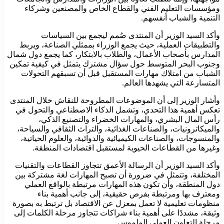
ومؤسسات التعليم الفني والقطاع الخاص والمصنعين وشركاء
التنمية والشباب أنفسهم.
وأكد السيد الوزير أن المنتدى صُمم ليجمع بين السياسات
والتطبيقات العملية، حيث يجمع الوزراء بممثلي الصناعة، ويربط
المدارس بأصحاب الأعمال، والطلاب بالابتكار، كما يجمع دول شمال
وجنوب البحر المتوسط حول سؤال مشترك يتمثل في كيفية تمكين
الشباب من امتلاك مهارات المستقبل قبل أن تسبقهم التحولات
المتسارعة التي يشهدها العالم.
وأشار الوزير إلى أن الموضوعات المطروحة للنقاش خلال المنتدى
تعكس أهمية هذا التحدي، وتشمل الذكاء الاصطناعي والتحول في
رأس المال البشري، والمهارات الخضراء والتصنيع الذكي،
والميكاترونيات، والصناعات الغذائية، والتراث الثقافي والسياحة،
والمنسوجات، والصناعات الكيميائية والدوائية، والعلوم الحياتية،
وغيرها من القطاعات الحيوية لمستقبل اقتصادات المنطقة.
وأكد السيد الوزير أن الرسالة الأعمق تتجاوز القطاعات والتقنيات
المختلفة، وتتمثل في ضرورة أن تصبح المهارات لغة مشتركة بين
دول المنطقة، وأن تكون هذه المهارات مرتبطة بالواقع العملي
ومعترف بها ومرتبطة بفرص حقيقية، إلى جانب أهمية بناء
منظومات تعليمية لا تعمل بمعزل عن الاقتصاد بل ترتبط به بصورة
وثيقة، مشددًا على أهمية بناء شراكات تتجاوز مرحلة الكلمات إلى
مرحلة التعاون العملي الملموس.