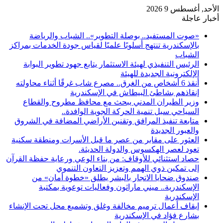
الأحد, أغسطس 9 2026
أخبار عاجلة
«صوت المستفيد.. بوصلة التطوير».. الشباب والرياضة
بالإسكندرية تنتهج أسلوبًا علميًا لقياس جودة الخدمات بمراكز
الشباب
الرئيس التنفيذي لهيئة الاستثمار يتابع جهود تطوير البوابة
الإلكترونية الجديدة للهيئة
أنقذ 6 أشخاص من الغرق.. مصرع شاب غرقًا أثناء محاولته
إنقاذهم بشاطئ البيطاش في الإسكندرية
وزير الطيران المدني يبحث مع محافظ مطروح والقطاع
السياحي سبل تنمية الحركة الجوية الوافدة..
متابعة تنفيذ المرافق وتقنين الأراضي المضافة في الشروق
والعبور الجديدة
العثور على مقابر من عصر ما قبل الأسرات ومنطقة سكنية
تعود لعصر الهكسوس والدولة الحديثة.
حصاد استثنائي للأوقاف: من بناء الوعي ورعاية حفظة القرآن
إلى تمكين ذوي الهمم وتعزيز التعاون التنموي
صندوق ضحايا الاتجار بالبشر يطلق «خطوة أمان» من
الإسكندرية.. ميني ماراثون وفعاليات توعوية بمكتبة
الإسكندرية
إيقاف أعمال ترميم مخالفة وغلق وتشميع محل تحت الإنشاء
بشارع فؤاد في الإسكندرية