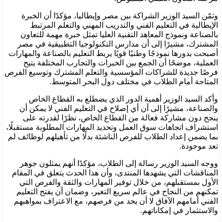
وثمّن السيد الوزير الشراكة بين مصر وإيطاليا، مؤكدًا أن الخبرة
الإيطالية في التعليم الفني والتدريب المهني والتعلم المرتبط
بالصناعة ونموذج المعاهد التقنية العليا تمثل خبرة مهمة للتعاون
المشترك، مشيرًا إلى أن مدارس التكنولوجيا التطبيقية في مصر
أصبحت بدورها نموذجًا وطنيًا قويًا يربط التعليم بالصناعة والمهارات
العملية، موضحًا أن الجمع بين الخبرات والتجارب المختلفة يتيح
فرصًا جديدة للشراكات المؤسسية والتعلم المشترك وتوسيع الفرص
المتاحة أمام الطلاب في مختلف دول البحر المتوسط.
وأكد السيد الوزير أهمية الدور الذي يضطلع به القطاع الخاص
والصناعة، مشيرًا إلى أن أي إصلاح في التعليم الفني لا يمكن أن
ينجح دون مشاركة فعالة من القطاع الخاص، نظرًا لقدرته على
استشراف اتجاهات سوق العمل وتحديد المهارات المطلوبة مستقبلًا،
بما يضمن إعداد الطلاب للفرص الناشئة بدلًا من تأهيلهم لوظائف لم
تعد موجودة.
ووجه السيد الوزير رسالة إلى الطلاب، مؤكدًا أنهم يمثلون جوهر
المناقشات التي يشهدها المنتدى، وأن هذا الحدث يتعلق في المقام
الأول بمستقبلهم، من خلال توفير المهارات والثقة والفرص التي
تمكنهم من النجاح في عالم سريع التغير، وضمان أن يفتح التعليم
الفني أمامهم الآفاق لا أن يحد من فرصهم، مع الاعتراف بمواهبهم
والاستثمار في إمكاناتهم.