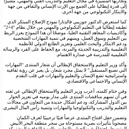
وتجاربها المتميزة في مجال التعليم والتدريب الفني والمهني، مشيرًا
إلى قدرة إيطاليا على الجمع بين الإرث الإنساني والثقافي من جهة
والابتكار التكنولوجي من جهة أخرى.
كما استعرض الدكتور جوزيبي فالدِتارا نموذج الإصلاح المبتكر الذي
تطبقه إيطاليا في التعليم التكنولوجي والمهني من خلال نظام “4+2”
وأكاديميات المعاهد التقنية العليا، موضحًا أن هذا النموذج يعزز الربط
بين التعليم وسوق العمل، ويسهم في تنمية المهارات الشخصية
ودعم الابتكار والبحث العلمي وتعزيز الطابع الدولي للأنظمة
التعليمية والتدريبية الحديثة والمرنة، مع الحفاظ على الفرد والرسالة
التعليمية للمدرسة في صدارة الاهتمام.
وأكد وزير التعليم والاستحقاق الإيطالي أن شعار المنتدى “المهارات
التي تصنع المستقبل” لا يمثل مجرد شعار، بل يعبر عن رؤية ثقافية
واستراتيجية تضع الإنسان والتعليم والمهارات في قلب التقدم
الإنساني والاجتماعي والاقتصادي.
وفي ختام كلمته، أعرب وزير التعليم والاستحقاق الإيطالي عن ثقته
في أن تسهم مناقشات المنتدى على مدار يوميه في تعزيز الحوار
بين الدول المشاركة، ودعم أشكال جديدة من التعاون في مجالات
التعليم والتدريب والتكنولوجيا والمهارات وتنمية رأس المال البشري.
وتضمن حفل افتتاح المنتدى عرضاً فنيًا ترحيبيًا لعزف الكمان
مصحوباً بتأثيرات بصرية مستوحاة من سحر منطقة البحر الأبيض
المتوسط، احتفاءً بقيم الحوار والتعاون والهوية الثقافية المشتركة