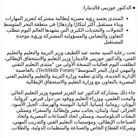
● الدكتور جوزيبي فالديتارا:
المنتدى يجسد رؤية مصرية إيطالية مشتركة لتعزيز المهارات
وبناء مستقبل أكثر ابتكارًا وازدهارًا في منطقة البحر المتوسط
التحولات والتحديات الكبرى التي يشهدها العالم اليوم تتطلب
التعاون والتضامن والمسؤولية المشتركة ورؤية موحدة
للمستقبل
تحت رعاية السيد محمد عبد اللطيف وزير التربية والتعليم والتعليم
الفني، والدكتور جوزيبي فالديتارا وزير التعليم والاستحقاق الإيطالي،
انطلقت اليوم فعاليات النسخة الأولى من “منتدى التعليم التقني
والمهني لدول البحر المتوسط” (TechSkills Forum)، بالعاصمة
الإدارية الجديدة، والذي تنظمه وزارة التربية والتعليم والتعليم الفني
المصرية بالتعاون مع وزارة التعليم والاستحقاق الإيطالية
جاء ذلك بمشاركة الدكتور عبد العزيز قنصوة وزير التعليم العالي
والبحث العلمي، ووزراء التعليم ووفود من دول قبرص، كرواتيا،
اليونان، رومانيا، إسبانيا، ألبانيا، البوسنة والهرسك، الجبل الأسود،
الجزائر، ليبيا، ولبنان، بجانب مصر وإيطاليا، والسفراء وممثلي
البعثات الدبلوماسية، وممثلي اتحاد الصناعات المصرية واتحاد
الصناعات الإيطالي، ومؤسسات التعليم الفني والتدريب المهني،
وشركاء القطاع الخاص والصناعة والمنظمات الدولية، والطلاب.