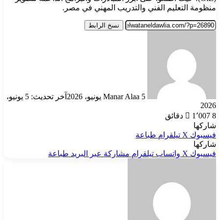
منظومة التعليم الفني والتدريب المهني في مصر.
نسخ الرابط
أرسل
بريدا
إلكترونيا
5 يونيو، 2026
Manar Alaa
آخر تحديث: 5 يونيو،
2026
8 دقائق
1٬007
شاركها
فيسبوك
‫X
تيلقرام
طباعة
شاركها
فيسبوك
‫X
واتساب
تيلقرام
مشاركة عبر البريد
طباعة