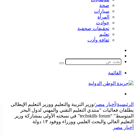
صحة
سيارات
المرأة
حوادث
تحقيقات صحفية
تعليم
ثقافة وأدب
مقال
الوضع
عشوائي
المظلم
بحث
عن
القائمة
بحث
عن
الرئيسية
/
أخبار مصر
/
وزير التربية والتعليم ووزير التعليم الإيطالى
يطلقان فعاليات “منتدي التعليم التقني والمهني لدول البحر
المتوسط” “techskills forum” في نسخته الأولى بمشاركة وزير
التعليم العالي والبحث العلمي ووزراء ووفود ١٣ دولة
أخبار مصر