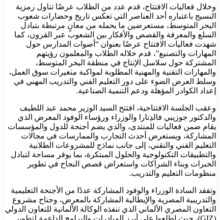
وخلال فعاليات الافتتاح، قدم عدد من الطلاب عرضًا تناول رمزية
النسيج باعتباره أحد العناصر التي تعكس تاريخ وحضارات شعوب
البحر المتوسط، مستعرضين ما يحمله من معانٍ مرتبطة بتبادل
السلع والمعرفة والقصص والأفكار بين الشعوب عبر القرون، كما
شهدت فعاليات الافتتاح عرضًا بعنوان “أصوات المدارس حول
المهارات والتصنيع”، قدم خلاله الطلاب والمعلمون رؤيتهم
المشتركة حول سلاسل الإنتاج في منطقة البحر المتوسط،
والمهارات التقنية والمهنية المطلوبة لمواكبة متغيرات سوق العمل،
وسلط العرض الضوء على دور التعليم الفني والتدريب المهني في
إعداد الكوادر المؤهلة ودعم التنمية الصناعية.
وعقب الجلسة الافتتاحية، افتتح السيد الوزير محمد عبد اللطيف
والدكتور جوزيبي فالدِتارا والوزراء ورؤساء الوفود المعرض الذي
يقام ضمن فعاليات للمنتدى، والذي يضم أجنحة للدول والمؤسسات
المشاركة، ويستعرض أحدث التجارب والممارسات في مجالات
التعليم الفني والتقني، إلى جانب نماذج للمشروعات الطلابية
والتطبيقات التكنولوجية والحلول المبتكرة، بما يوفر مساحة لتبادل
الخبرات وبناء الشراكات واستعراض قصص النجاح في تطوير
منظومات التعليم والتدريب.
وتفقد السادة الوزراء والوفود المشاركة عددًا من الأجنحة التعليمية
والتدريبية المصرية والإيطالية المشاركة بالمعرض، وجناح مشروع
التعاون المصري الألماني الذي تنفذه الوكالة الألمانية للتعاون الدولي
(GIZ)، حيث اطلعوا على أبرز المبادرات والبرامج الداعمة لتطوير