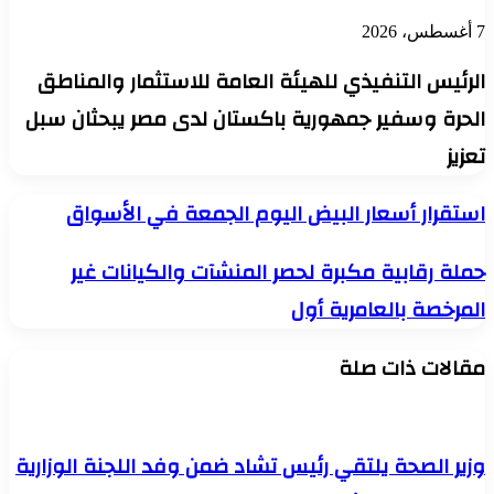
7 أغسطس، 2026
الرئيس التنفيذي للهيئة العامة للاستثمار والمناطق
الحرة وسفير جمهورية باكستان لدى مصر يبحثان سبل
تعزيز
استقرار
استقرار أسعار البيض اليوم الجمعة في الأسواق
أسعار
البيض
حملة
حملة رقابية مكبرة لحصر المنشآت والكيانات غير
اليوم
رقابية
الجمعة
المرخصة بالعامرية أول
مكبرة
في
لحصر
الأسواق
المنشآت
مقالات ذات صلة
والكيانات
غير
المرخصة
بالعامرية
أول
وزير الصحة يلتقي رئيس تشاد ضمن وفد اللجنة الوزارية