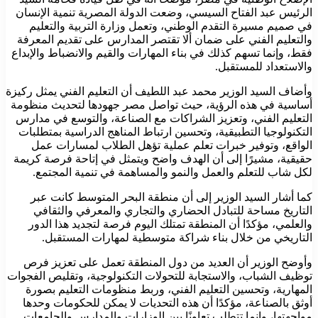
الرئيس عبد الفتاح السيسي، وضعت الدولة المصرية تنمية الإنسان
في صميم مسيرة التقدم الوطني، وتعمل وزارة التربية والتعليم
والتعليم الفني على ضمان ألا تقتصر المدارس على تقديم المعرفة
فقط، وإنما تسهم كذلك في بناء المهارات والقيم والانضباط والإبداع
والاستعداد للمستقبل.
وأضاف السيد الوزير محمد عبد اللطيف أن التعليم الفني يمثل ركيزة
أساسية في هذه الرؤية، حيث تواصل مصر جهودها لتحديث منظومة
التعليم الفني، وتعزيز الشراكات مع الصناعة، والتوسع في مدارس
التكنولوجيا التطبيقية، وتحسين ارتباط المناهج الدراسية بمتطلبات
الواقع، وتوفير خبرات تعلم عملية تؤهل الطلاب لمسارات عمل
حقيقية، مشيرًا إلى أن الهدف واضح ويتمثل في إتاحة فرصة كريمة
لكل شاب للتعلم والعمل والنمو والمساهمة في تنمية المجتمع.
كما أشار السيد الوزير إلى أن منطقة البحر المتوسط كانت عبر
التاريخ مساحة للتبادل الحضاري والتجاري والمعرفي والثقافي
والعلمي، مؤكدًا أن المنطقة تمتلك اليوم فرصة لتجديد هذا الدور
التاريخي من خلال بناء شراكة متوسطية لمهارات المستقبل.
وأوضح الوزير أن العديد من دول المنطقة تعمل على تعزيز فرص
توظيف الشباب، والاستجابة للتحولات التكنولوجية، وتقليص الفجوات
المهارية، وتحسين التعليم الفني، وربط منظومات التعليم بصورة
أوثق بالصناعة، مؤكدًا أن هذه التحديات لا يمكن للحكومات وحدها
مواجهتها، وإنما تتطلب تعاونًا بين الوزارات والمدارس والجامعات