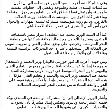
وفي ختام كلمته، أعرب السيد الوزير عن تطلعه إلى أن تكون
مناقشات المنتدى عملية وطموحة وتفضي إلى خطوات تنفيذية
ملموسة، وأن تمثل نقطة انطلاق لتعزيز التعاون بين دول المنطقة،
وبناء شراكات أقوى بين المؤسسات المختلفة، وربط الطلاب
بالفرص، ودعم رؤية متوسطية مشتركة لتنمية المهارات والتحول
في رأس المال البشري في عصر الذكاء الاصطناعي.
كما أكد السيد الوزير محمد عبد اللطيف اعتزاز مصر باستضافة
المنتدى، وفخرها بالتعاون مع إيطاليا وكافة شركائها في منطقة
البحر المتوسط، وحرصها على وضع التعليم الفني والتدريب المهني
في المكانة التي يستحقها باعتباره أحد المحركات الرئيسية للتنمية
وبناء الإنسان والابتكار وصناعة المستقبل.
ومن جهته، أعرب الدكتور جوزيبي فالدِتارا وزير التعليم والاستحقاق
بجمهورية إيطاليا عن سعادته بافتتاح منتدى ومعرض التعليم التقني
والمهني لدول البحر المتوسط في دورته الأولى بمشاركة السيد
محمد عبد اللطيف وزير التربية والتعليم والتعليم الفني، مؤكدًا أن
هذه المبادرة المشتركة بين مصر وإيطاليا تعكس رؤية تقوم على
الحوار والثقة المتبادلة بين ضفتي البحر المتوسط الشمالية
والجنوبية.
وأشار الوزير الإيطالي إلى أن المشاركة الواسعة في المنتدى تؤكد
قيمته الاستراتيجية وتأثيره، وتعكس إيمانًا مشتركًا بأن التحولات
والتحديات الكبرى التي يشهدها العالم اليوم تتطلب التعاون