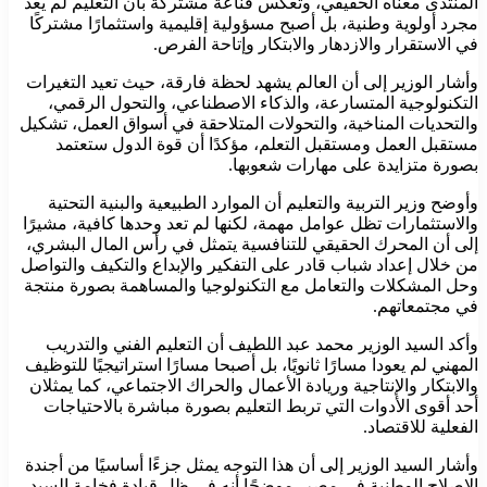
المنتدى معناه الحقيقي، وتعكس قناعة مشتركة بأن التعليم لم يعد
مجرد أولوية وطنية، بل أصبح مسؤولية إقليمية واستثمارًا مشتركًا
في الاستقرار والازدهار والابتكار وإتاحة الفرص.
وأشار الوزير إلى أن العالم يشهد لحظة فارقة، حيث تعيد التغيرات
التكنولوجية المتسارعة، والذكاء الاصطناعي، والتحول الرقمي،
والتحديات المناخية، والتحولات المتلاحقة في أسواق العمل، تشكيل
مستقبل العمل ومستقبل التعلم، مؤكدًا أن قوة الدول ستعتمد
بصورة متزايدة على مهارات شعوبها.
وأوضح وزير التربية والتعليم أن الموارد الطبيعية والبنية التحتية
والاستثمارات تظل عوامل مهمة، لكنها لم تعد وحدها كافية، مشيرًا
إلى أن المحرك الحقيقي للتنافسية يتمثل في رأس المال البشري،
من خلال إعداد شباب قادر على التفكير والإبداع والتكيف والتواصل
وحل المشكلات والتعامل مع التكنولوجيا والمساهمة بصورة منتجة
في مجتمعاتهم.
وأكد السيد الوزير محمد عبد اللطيف أن التعليم الفني والتدريب
المهني لم يعودا مسارًا ثانويًا، بل أصبحا مسارًا استراتيجيًا للتوظيف
والابتكار والإنتاجية وريادة الأعمال والحراك الاجتماعي، كما يمثلان
أحد أقوى الأدوات التي تربط التعليم بصورة مباشرة بالاحتياجات
الفعلية للاقتصاد.
وأشار السيد الوزير إلى أن هذا التوجه يمثل جزءًا أساسيًا من أجندة
الإصلاح الوطنية في مصر، موضحًا أنه في ظل قيادة فخامة السيد