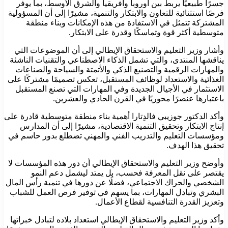
جسرًا طبيعيًا يربط بين أوروبا وأفريقيا والشرق الأوسط، بما يوفر
فرصًا استثنائية للتعاون والابتكار والتنمية، مشيرًا إلى أن المسؤولية
المشتركة تتمثل في الاستفادة من هذه الإمكانات وبناء منطقة
متوسطية أكثر قوة وتماسكًا وقدرة على الابتكار.
وأشار وزير التعليم والاستحقاق الإيطالي إلى أن الموضوعات التي
يناقشها المنتدى، والتي تشمل الذكاء الاصطناعي والتقنيات الناشئة
والمهارات الرقمية والتصنيع الذكي والأتمتة والسياحة والصناعات
الغذائية والاستعداد لوظائف المستقبل، تعكس تصميمًا مشتركًا على
الاستثمار في الأجيال الجديدة وفي المهارات التي تصنع المستقبل
باعتبارها عنصرًا محوريًا في القرن الحادي والعشرين.
وأكد الدكتور جوزيبي فالدِتارا أهمية بناء منطقة متوسطية قادرة على
إنتاج الابتكار وتحقيق التنمية الاقتصادية، مشيرًا إلى أن المدارس
ومؤسسات التعليم والتدريب الفني والمهني تضطلع بدور حاسم في
تحقيق هذا الهدف.
وأوضح وزير التعليم والاستحقاق الإيطالي أن دور هذه المؤسسات لا
يقتصر على نقل المعرفة فحسب، بل يمتد ليشمل دعم النمو
الشخصي والحراك الاجتماعي، فضلًا عن دورها في تنمية رأس المال
البشري وتبادل المهارات، بما يسهم في توفير فرص العمل للشباب
وتعزيز القدرة التنافسية لقطاع الأعمال.
وأكد وزير التعليم والاستحقاق الإيطالي استعداد بلاده لتبادل خبراتها