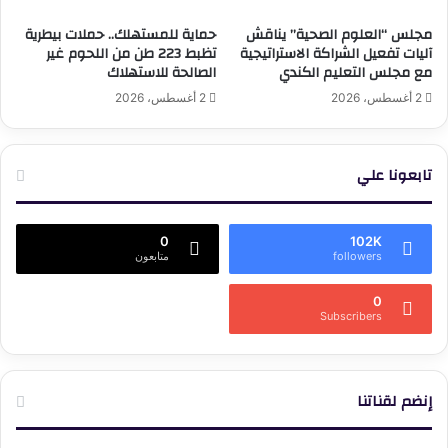
مجلس “العلوم الصحية” يناقش
حماية للمستهلك.. حملات بيطرية
آليات تفعيل الشراكة الاستراتيجية
تظبط 223 طن من اللحوم غير
مع مجلس التعليم الكندي
الصالحة للاستهلاك
2 أغسطس، 2026
2 أغسطس، 2026
تابعونا علي
0
102K
followers
متابعون
0
Subscribers
إنضم لقناتنا