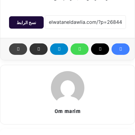
نسخ الرابط
Om marim