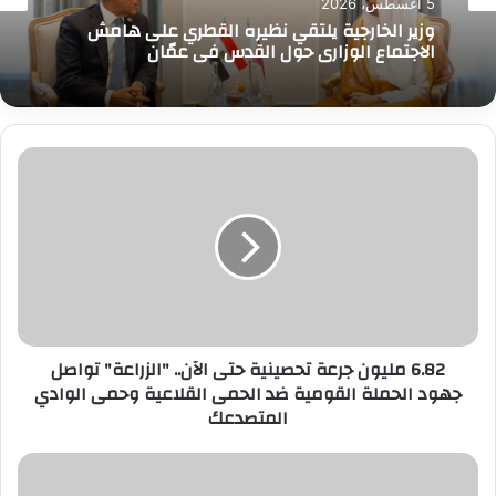
5 أغسطس، 2026
وزير الخارجية يلتقي نظيره القطري على هامش
الاجتماع الوزاري حول القدس في عمّان
6.82
مليون
جرعة
تحصينية
حتى
الآن..
"الزراعة"
تواصل
جهود
6.82 مليون جرعة تحصينية حتى الآن.. "الزراعة" تواصل
الحملة
جهود الحملة القومية ضد الحمى القلاعية وحمى الوادي
القومية
المتصدعك
ضد
الحمى
القلاعية
وزير
وحمى
المالية..