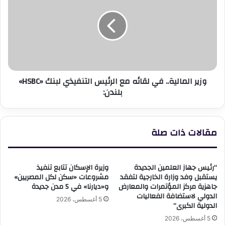
الوادي
في
المتصدعك
لقائه
مع
الرئيس
التنفيذي
لبنك
«HSBC»
وزير المالية.. في لقائه مع الرئيس التنفيذي لبنك «HSBC»
بلندن:
بلندن:
مقالات ذات صلة
“رئيس جهاز العلمين الجديدة
وزيرة الإسكان تتابع تنفيذ
يستقبل وفد وزارة الخارجية لتفقد
مشروعات «سكن لكل المصريين»
جاهزية مركز المؤتمرات والمعارض
و«ديارنا» في 5 مدن جديدة
الدولي لاستضافة الفعاليات
5 أغسطس، 2026
الدولية الكبرى”
5 أغسطس، 2026