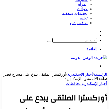
المرأة
حوادث
تحقيقات صحفية
تعليم
ثقافة وأدب
مقال
الوضع
عشوائي
المظلم
بحث
عن
القائمة
بحث
عن
الرئيسية
/
أخبار الإسكندرية
/
أوركسترا الملتقى يبدع على مسرح قصر
ثقافة الأنفوشي بالإسكندرية
أخبار الإسكندرية
محافظات
أوركسترا الملتقى يبدع على