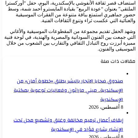
استضاف قصر ثقافة الأنفوشي بالإسكندرية، اليوم، حفل “أوركسترا
الملتقى” بعنوان “عودة الربيع” بقيادة المايسترو أحمد شمة، وسط
حضور جماهيري استمتع بباقة متنوعة من الفقرات الموسيقية
والغنائية التي عكست ثراء وتنوع الثقافات الفنية.
وشهد الحفل تقديم مجموعة من المقطوعات الموسيقية والأغاني
التي جمعت بين الفنون السودانية والمصرية والهندية، في لوحة فنية
مميزة أبرزت روح التبادل الثقافي والتقارب بين الشعوب من خلال
الموسيقى والفنون.
مقالات ذات صلة
صندوق ضحايا الاتجار بالبشر يطلق «خطوة أمان» من
الإسكندرية.. ميني ماراثون وفعاليات توعوية بمكتبة
الإسكندرية
8 أغسطس، 2026
إيقاف أعمال ترميم مخالفة وغلق وتشميع محل تحت
الإنشاء بشارع فؤاد في الإسكندرية
8 أغسطس، 2026