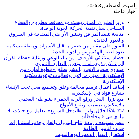
السبت, أغسطس 8 2026
أخبار عاجلة
وزير الطيران المدني يبحث مع محافظ مطروح والقطاع
السياحي سبل تنمية الحركة الجوية الوافدة..
متابعة تنفيذ المرافق وتقنين الأراضي المضافة في الشروق
والعبور الجديدة
العثور على مقابر من عصر ما قبل الأسرات ومنطقة سكنية
تعود لعصر الهكسوس والدولة الحديثة.
حصاد استثنائي للأوقاف: من بناء الوعي ورعاية حفظة القرآن
إلى تمكين ذوي الهمم وتعزيز التعاون التنموي
صندوق ضحايا الاتجار بالبشر يطلق «خطوة أمان» من
الإسكندرية.. ميني ماراثون وفعاليات توعوية بمكتبة
الإسكندرية
إيقاف أعمال ترميم مخالفة وغلق وتشميع محل تحت الإنشاء
بشارع فؤاد في الإسكندرية
منع نزول البحر ورفع الراية الحمراء بشواطئ العجمي
بالإسكندرية بسبب ارتفاع الأمواج
552 بلاغًا خلال يوليو.. «التدخل السريع» تتعامل مع حالات بلا
مأوى في 6 محافظات
مصر تستهدف زيادة إنتاج البترول والغاز وجذب استثمارات
جديدة لتأمين الطاقة
استقرار اسعار الذهب اليوم السبت