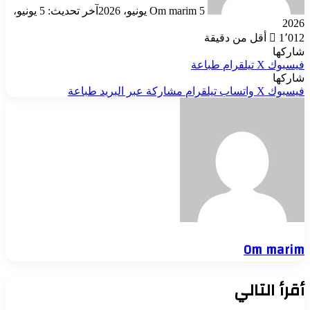
5 يونيو، 2026
Om marim
آخر تحديث: 5 يونيو،
2026
1٬012
أقل من دقيقة
شاركها
فيسبوك
‫X
تيلقرام
طباعة
شاركها
فيسبوك
‫X
واتساب
تيلقرام
مشاركة عبر البريد
طباعة
Om marim
أقرأ التالي