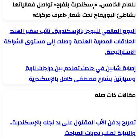
للعام الخامس.. «إسكندرية بتفرح» تواصل فعالياتها
بشاطئ البوريفاج تحت شعار «اعرف مركزك»
اليوم
اليوم العالمي لليوجا بالإسكندرية.. نائب سفير الهند:
العالمي
العلاقات المصرية الهندية وصلت إلى مستوى الشراكة
لليوجا
بالإسكندرية..
الاستراتيجية.
نائب
سفير
الهند:
إصابة
إصابة شابين في حادث تصادم بين دراجات نارية
العلاقات
شابين
المصرية
وسيارتين بشارع مصطفى كامل بالإسكندرية
في
الهندية
حادث
وصلت
تصادم
مقالات ذات صلة
إلى
بين
مستوى
دراجات
الشراكة
نارية
الاستراتيجية.
وسيارتين
بشارع
تصريح بدفن الأب المقتول على يد نجله بالإسكندرية..
مصطفى
كامل
والنيابة تطلب تحريات المباحث
بالإسكندرية