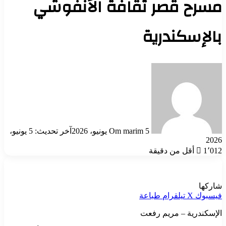
مسرح قصر ثقافة الأنفوشي
بالإسكندرية
أرسل
بريدا
إلكترونيا
5 يونيو، 2026
Om marim
آخر تحديث: 5 يونيو،
2026
1٬012
أقل من دقيقة
شاركها
فيسبوك
‫X
تيلقرام
طباعة
الإسكندرية – مريم رفعت