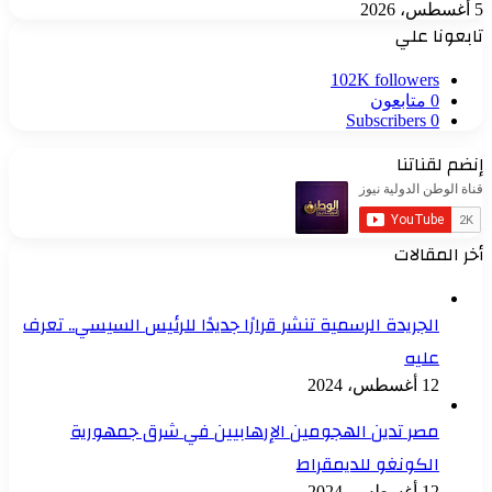
5 أغسطس، 2026
تابعونا علي
102K
followers
0
متابعون
Subscribers
0
إنضم لقناتنا
أخر المقالات
الجريدة الرسمية تنشر قرارًا جديدًا للرئيس السيسي.. تعرف
عليه
12 أغسطس، 2024
مصر تدين الهجومين الإرهابيين في شرق جمهورية
الكونغو للديمقراط
12 أغسطس، 2024