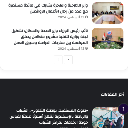
وزير الخارجية والهجرة يشارك في مائدة مستديرة
مع عدد من رجال الأعمال الروانديين
12 أغسطس، 2024
نائب رئيس الوزراء وزير الصحة والسكان: تشكيل
لجنة وزارية لتنفيذ مشروع متكامل يحقق
المواءمة بين مخرجات الدراسة وسوق العمل
12 أغسطس، 2024
الصفحة
الصفحة
التالية
السابقة
أخر المقالات
«صوت المستفيد.. بوصلة التطوير».. الشباب
والرياضة بالإسكندرية تنتهج أسلوبًا علميًا لقياس
جودة الخدمات بمراكز الشباب