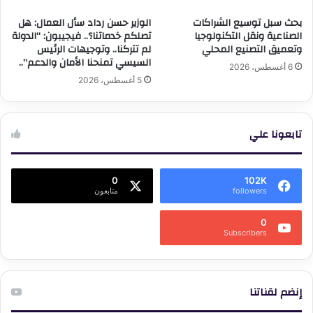
بحث سبل توسيع الشراكات
الوزير حسن رداد سأل العمال: هل
الصناعية ونقل التكنولوجيا
تصلكم خدماتنا؟.. فيجيبون: “الدولة
وتعميق التصنيع المحلي
لم تتركنا.. وتوجيهات الرئيس
السيسي تمنحنا الأمان والدعم”..
6 أغسطس، 2026
5 أغسطس، 2026
تابعونا علي
0
102K
followers
متابعون
0
Subscribers
إنضم لقناتنا