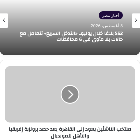
أخبار مصر
8 أغسطس، 2026
552 بلاغًا خلال يوليو.. «التدخل السريع» تتعامل مع
حالات بلا مأوى في 6 محافظات
منتخب
الناشئين
يعود
إلى
القاهرة
بعد
حصد
برونزية
إفريقيا
منتخب الناشئين يعود إلى القاهرة بعد حصد برونزية إفريقيا
والتأهل
والتأهل للمونديال
للمونديال