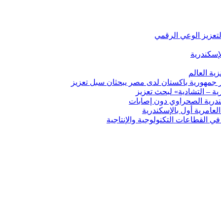
لتعزيز الوعي الرقمي
إسكندرية
ية العالم
ير جمهورية باكستان لدى مصر يبحثان سبل تعزيز
ة – التشادية» لبحث تعزيز
درية الصحراوي دون إصابات
ي القطاعات التكنولوجية والإنتاجية