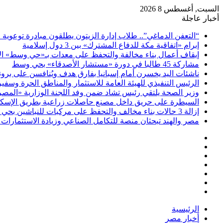
السبت, أغسطس 8 2026
أخبار عاجلة
“التعفن الدماغي”.. طلاب إدارة الزيتون يطلقون مبادرة توعوية 
إبرام «اتفاقية مكة للدفاع المشترك» بين 3 دول إسلامية
إيقاف أعمال بناء مخالفة والتحفظ على معدات بـ«حي وسط» ال
مشاركة 45 طالبا في دورة «مستشار الأصدقاء» بحي وسط
ناشئات اليد يخسرن أمام إسبانيا بفارق هدف ويُنافسن على برونز
الرئيس التنفيذي للهيئة العامة للاستثمار والمناطق الحرة وسف
وزير الصحة يلتقي رئيس تشاد ضمن وفد اللجنة الوزارية «المصري
السيطرة على حريق داخل مصنع حاصلات زراعية بطريق الإسكن
إزالة 3 حالات بناء مخالف والتحفظ على مركبات للنباشين بحي العامرية أول بالإسكندرية
مصر والهند تبحثان منصة للتكامل الصناعي وزيادة الاستثمارات ف
فيسبوك
‫X
‫YouTube
انستقرام
تسجيل
مقال
الدخول
إضافة
عشوائي
عمود
الرئيسية
جانبي
أخبار مصر