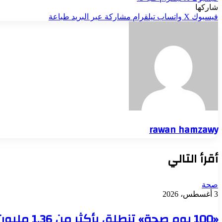
شاركها
فيسبوك
‫X
واتساب
تيلقرام
مشاركة عبر البريد
طباعة
rawan hamzawy
أقرأ التالي
صحة
3 أغسطس، 2026
«100 يوم صحة» تنطلق بأكثر من 1.36 مليون خدمة طبية مجانية في يومها الأول