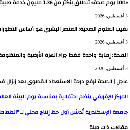
«100 يوم صحة» تنطلق بأكثر من 1.36 مليون خدمة طبية مجانية في يومها الأول
3 أغسطس، 2026
نقيب العلوم الصحية: العنصر البشري هو أساس التطورات
3 أغسطس، 2026
الصحة: إصابة واحدة فقط جراء الهزة الأرضية والمنظوم
3 أغسطس، 2026
عاجل | الصحة ترفع درجة الاستعداد القصوى بعد زلزال فجر 
المركز
المركز الإفريقي ينظم احتفالية بمناسبة يوم البيئة العال
الإفريقي
ينظم
جامعة
جامعة الإسكندرية تُدشن أول خط إنتاج محلي لـ "الطماطم
احتفالية
الإسكندرية
بمناسبة
تُدشن
يوم
مقالات ذات صلة
أول
البيئة