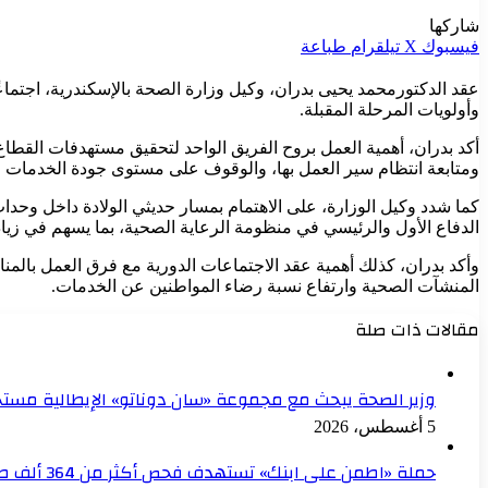
شاركها
فيسبوك
‫X
تيلقرام
طباعة
عقد الدكتورمحمد يحيى بدران، وكيل وزارة الصحة بالإسكندرية، اجتما
وأولويات المرحلة المقبلة.
أكد بدران، أهمية العمل بروح الفريق الواحد لتحقيق مستهدفات القطا
ومتابعة انتظام سير العمل بها، والوقوف على مستوى جودة الخدمات ال
كما شدد وكيل الوزارة، على الاهتمام بمسار حديثي الولادة داخل وحدات
الدفاع الأول والرئيسي في منظومة الرعاية الصحية، بما يسهم في زي
وأكد بدران، كذلك أهمية عقد الاجتماعات الدورية مع فرق العمل بالمنا
المنشآت الصحية وارتفاع نسبة رضاء المواطنين عن الخدمات.
مقالات ذات صلة
وزير الصحة يبحث مع مجموعة «سان دوناتو» الإيطالية مس
5 أغسطس، 2026
حملة «اطمن على ابنك» تستهدف فحص أكثر من 364 ألف طالب ضمن منظومة التأمين الصحي الشامل