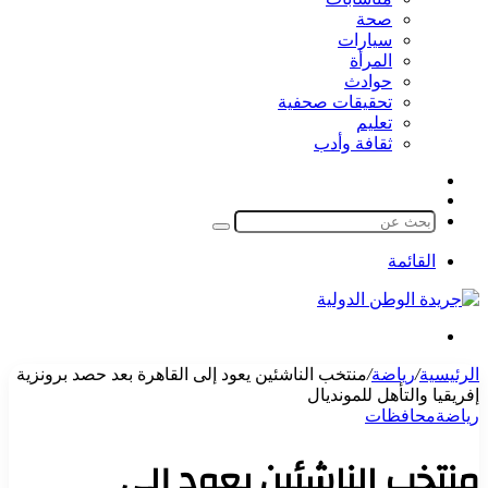
صحة
سيارات
المرأة
حوادث
تحقيقات صحفية
تعليم
ثقافة وأدب
مقال
الوضع
عشوائي
المظلم
بحث
عن
القائمة
بحث
عن
الرئيسية
/
رياضة
/
منتخب الناشئين يعود إلى القاهرة بعد حصد برونزية
إفريقيا والتأهل للمونديال
رياضة
محافظات
منتخب الناشئين يعود إلى