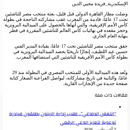
الإسكندرية_فريدة محيي الدين
وصلت مطار القاهرة الدولي قبل قليل، بعثة منتخب مصر للناشئين
تحت 17 عامًا، قادمة من المغرب عقب مشاركته الناجحة في بطولة
كأس الأمم الإفريقية، والتي أنهاها بالحصول على الميدالية البرونزية
وحجز مقعده في نهائيات كأس العالم للناشئين المقررة في قطر
بنهاية العام الجاري.
حقق منتخب مصر للناشئين تحت 17 عامًا، بقيادة المدير الفني
حسين عبد اللطيف، إنجازًا تاريخيًا بحصد الميدالية البرونزية في
بطولة كأس الأمم الأفريقية للناشئين التي استضافها المغرب.
وتُعد هذه الميدالية الأولى للمنتخب المصري في البطولة منذ 29
عامًا، والثانية في تاريخ مشاركاته، ليواصل الفراعنة الصغار كتابة
صفحة جديدة من الإنجازات القارية.
مقالات ذات صلة
“التعفن الدماغي”.. طلاب إدارة الزيتون يطلقون مبادرة
توعوية لتعزيز الوعي الرقمي
7 أغسطس، 2026