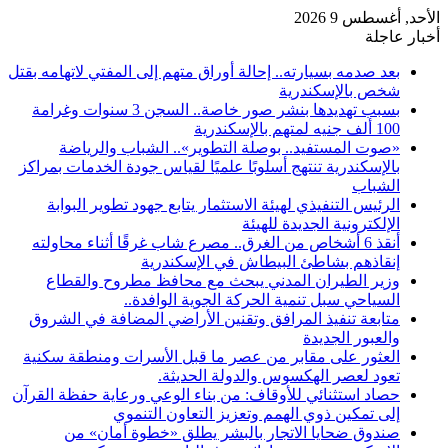
الأحد, أغسطس 9 2026
أخبار عاجلة
بعد صدمه بسيارته.. إحالة أوراق متهم إلى المفتي لاتهامه بقتل
شخص بالإسكندرية
بسبب تهديدها بنشر صور خاصة.. السجن 3 سنوات وغرامة
100 ألف جنيه لمتهم بالإسكندرية
«صوت المستفيد.. بوصلة التطوير».. الشباب والرياضة
بالإسكندرية تنتهج أسلوبًا علميًا لقياس جودة الخدمات بمراكز
الشباب
الرئيس التنفيذي لهيئة الاستثمار يتابع جهود تطوير البوابة
الإلكترونية الجديدة للهيئة
أنقذ 6 أشخاص من الغرق.. مصرع شاب غرقًا أثناء محاولته
إنقاذهم بشاطئ البيطاش في الإسكندرية
وزير الطيران المدني يبحث مع محافظ مطروح والقطاع
السياحي سبل تنمية الحركة الجوية الوافدة..
متابعة تنفيذ المرافق وتقنين الأراضي المضافة في الشروق
والعبور الجديدة
العثور على مقابر من عصر ما قبل الأسرات ومنطقة سكنية
تعود لعصر الهكسوس والدولة الحديثة.
حصاد استثنائي للأوقاف: من بناء الوعي ورعاية حفظة القرآن
إلى تمكين ذوي الهمم وتعزيز التعاون التنموي
صندوق ضحايا الاتجار بالبشر يطلق «خطوة أمان» من