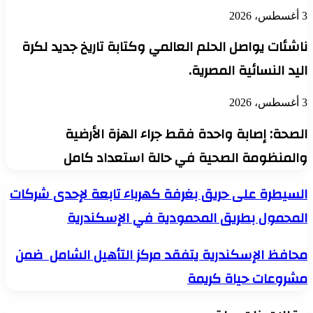
3 أغسطس، 2026
ناشئات يواصل الحلم العالمي وكتابة تاريخ جديد لكرة
اليد النسائية المصرية.
3 أغسطس، 2026
الصحة: إصابة واحدة فقط جراء الهزة الأرضية
والمنظومة الصحية في حالة استعداد كامل
السيطرة
السيطرة على حريق بغرفة كهرباء تابعة لإحدى شركات
على
المحمول بطريق المحمودية في الإسكندرية
حريق
بغرفة
كهرباء
محافظ
محافظ الإسكندرية يتفقد مركز التأهيل الشامل ضمن
تابعة
الإسكندرية
لإحدى
مشروعات حياة كريمة
يتفقد
شركات
مركز
المحمول
التأهيل
بطريق