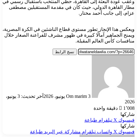
وعقب عودة البعثة إلى القاهرة، حظي المنتخب باستقبال رسمي في
مطار القاهرة الدولي، حيث كان في مقدمة المستقبلين مصطفى
عزام، إلى جانب أحمد مختار.
ويعكس هذا الإنجاز تطور مستوى قطاع الناشئين في الكرة المصرية،
ويمنح الجماهير آمالًا كبيرة في ظهور مشرف للفراعنة الصغار خلال
منافسات كأس العالم المقبلة.
نسخ الرابط
أرسل
بريدا
إلكترونيا
3 يونيو، 2026
Om marim
آخر تحديث: 3 يونيو،
2026
1٬008
دقيقة واحدة
شاركها
فيسبوك
‫X
تيلقرام
طباعة
شاركها
فيسبوك
‫X
واتساب
تيلقرام
مشاركة عبر البريد
طباعة