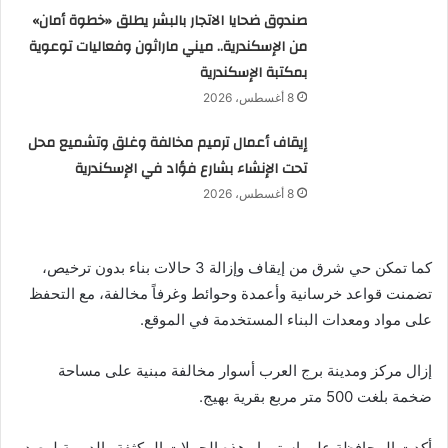
صندوق ضحايا الاتجار بالبشر يطلق «خطوة أمان»
من الإسكندرية.. ميني ماراثون وفعاليات توعوية
بمكتبة الإسكندرية
8 أغسطس، 2026
إيقاف أعمال ترميم مخالفة وغلق وتشميع محل
تحت الإنشاء بشارع فؤاد في الإسكندرية
8 أغسطس، 2026
كما تمكن حي شرق من إيقاف وإزالة 3 حالات بناء بدون ترخيص،
تضمنت قواعد خرسانية وأعمدة وحوائط وغرفاً مخالفة، مع التحفظ
على مواد ومعدات البناء المستخدمة في الموقع.
إزال مركز ومدينة برج العرب أسوار مخالفة مبنية على مساحة
ضخمة بلغت 500 متر مربع بقرية بهيج.
أكدت المحافظة على استمرار هذه الحملات المكثفة والدورية لرصد