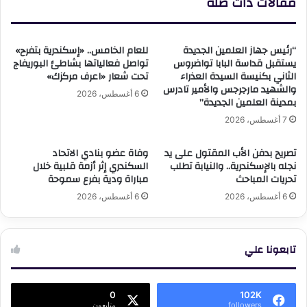
مقالات ذات صلة
“رئيس جهاز العلمين الجديدة
للعام الخامس.. «إسكندرية بتفرح»
يستقبل قداسة البابا تواضروس
تواصل فعالياتها بشاطئ البوريفاج
الثاني بكنيسة السيدة العذراء
تحت شعار «اعرف مركزك»
والشهيد مارجرجس والأمير تادرس
6 أغسطس، 2026
بمدينة العلمين الجديدة”
7 أغسطس، 2026
تصريح بدفن الأب المقتول على يد
وفاة عضو بنادي الاتحاد
نجله بالإسكندرية.. والنيابة تطلب
السكندري إثر أزمة قلبية خلال
تحريات المباحث
مباراة ودية بفرع سموحة
6 أغسطس، 2026
6 أغسطس، 2026
تابعونا علي
0
102K
followers
متابعون