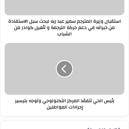
لبحث
سبل
الاستفادة
استقبال وزيرة المترجم سمير عبد ربه لبحث سبل الاستفادة
من
من خبراته في دعم حركة الترجمة و تأهيل كوادر من
خبراته
الشباب
في
دعم
حركة
رئيس
الترجمة
الحي
و
تتفقد
تأهيل
المركز
كوادر
التكنولوجي
من
وتوجه
الشباب
بتيسير
إجراءات
المواطنين
رئيس الحي تتفقد المركز التكنولوجي وتوجه بتيسير
إجراءات المواطنين