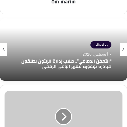
Om marim
محافظات
7 أغسطس، 2026
“التعفن الدماغي”.. طلاب إدارة الزيتون يطلقون
مبادرة توعوية لتعزيز الوعي الرقمي
استقبال
وزيرة
المترجم
سمير
عبد
ربه