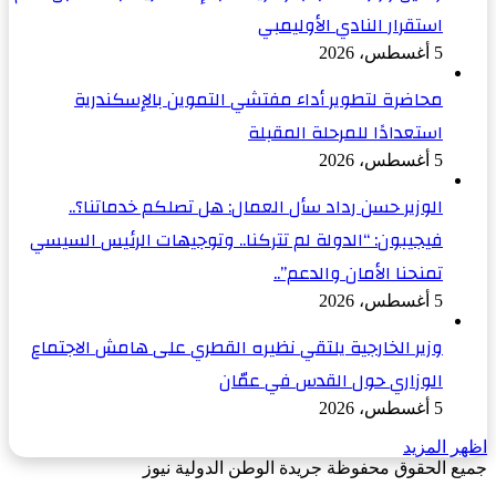
استقرار النادي الأوليمبي
5 أغسطس، 2026
محاضرة لتطوير أداء مفتشي التموين بالإسكندرية
استعدادًا للمرحلة المقبلة
5 أغسطس، 2026
الوزير حسن رداد سأل العمال: هل تصلكم خدماتنا؟..
فيجيبون: “الدولة لم تتركنا.. وتوجيهات الرئيس السيسي
تمنحنا الأمان والدعم”..
5 أغسطس، 2026
وزير الخارجية يلتقي نظيره القطري على هامش الاجتماع
الوزاري حول القدس في عمّان
5 أغسطس، 2026
اظهر المزيد
جميع الحقوق محفوظة جريدة الوطن الدولية نيوز
‫X
زر
فيسبوك