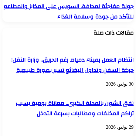
الصينية
جولة
جولة مفاجئة لمحافظ السويس على المخابز والمطاعم
إلى
مفاجئة
مصر
للتأكد من جودة وسلامة الغذاء
لمحافظ
يدعم
السويس
جهود
على
التنمية
مقالات ذات صلة
المخابز
المستدامة
والمطاعم
للتأكد
من
جودة
انتظام العمل بميناء دمياط رغم الحريق.. وزارة النقل:
وسلامة
الغذاء
حركة السفن وتداول البضائع تسير بصورة طبيعية
30 يوليو، 2026
نفق الشون بالمحلة الكبرى.. معاناة يومية بسبب
تراكم المخلفات ومطالبات بسرعة التدخل
29 يوليو، 2026