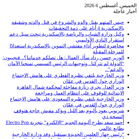
الخميس, أغسطس 6 2026
أخبار عاجلة
حبس المتهم بقتل والده والشروع في قتل والدته وشقيقه
بالإسكندرية 4 أيام على ذمة التحقيقات
وكيل وزارة الشباب والرياضة بالإسكندرية تبحث سبل دعم
استقرار النادي الأوليمبي
محاضرة لتطوير أداء مفتشي التموين بالإسكندرية استعدادًا
للمرحلة المقبلة
الوزير حسن رداد سأل العمال: هل تصلكم خدماتنا؟.. فيجيبون:
“الدولة لم تتركنا.. وتوجيهات الرئيس السيسي تمنحنا الأمان
والدعم”..
وزير الخارجية يلتقي نظيره القطري على هامش الاجتماع
الوزاري حول القدس في عمّان
وزير العدل يجري زيارة مفاجئة لمحكمة شمال القاهرة
الابتدائية للوقوف على انتظام العمل ومراجعة
وزير الخارجية يلتقي نظيره السعودي على هامش الاجتماع
الوزاري حول القدس في عمّان
شرنوبي يعود بألبوم بعد الليل ويؤكد مفيش حاجة هتوقف
النسخة دي
أحمد سعد يطرح ألبومه الجديد “الإلكترو” بتجربة Electro Pop
بطابع عالمي
“رئيس جهاز العلمين الجديدة يستقبل وفد وزارة الخارجية