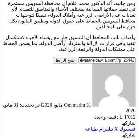
ومن جانبه، أكد الدكتور محمد علام أن محافظة السويس مستمرة
في تنفيذ حملاتها الميدانية بمختلف الأحياء والمناطق للتصدي لأي
تعديات على الأراضي الزراعية وأملاك الدولة، تنفيذًا لتوجيهات
محافظ السويس بالحفاظ على حقوق الدولة وتطبيق القانون بكل
حزم على المخالفين.
وأضاف نائب المحافظ أن التنسيق جارٍ مع رؤساء الأحياء لاستكمال
تنفيذ باقي قرارات الإزالة واسترداد أراضي الدولة، بما يضمن الحفاظ
على ممتلكات الدولة والرقعة الزراعية.
نسخ الرابط
أرسل
بريدا
إلكترونيا
31 مايو، 2026
Om marim
آخر تحديث: 31 مايو،
2026
1٬012
دقيقة واحدة
شاركها
فيسبوك
‫X
تيلقرام
طباعة
شاركها