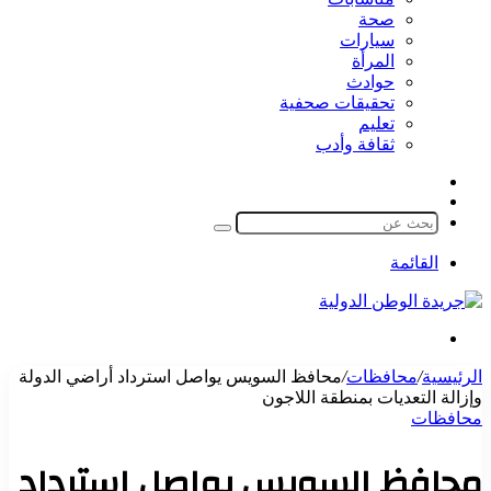
صحة
سيارات
المرأة
حوادث
تحقيقات صحفية
تعليم
ثقافة وأدب
مقال
الوضع
عشوائي
المظلم
بحث
عن
القائمة
بحث
عن
الرئيسية
/
محافظات
/
محافظ السويس يواصل استرداد أراضي الدولة
وإزالة التعديات بمنطقة اللاجون
محافظات
محافظ السويس يواصل استرداد