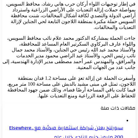
في إطار توجيهات اللواء أركان حرب هاني رشاد، محافظ السويس،
بمواصلة حملات إزالة التعديات على الأراضي الزراعية واسترداد
أراضي الدولة والتصدي لكافة أشكال المخالفات، شنت محافظة
السويس حملة مكبرة بمنطقة اللاجون التابعة لحي الجناين لإزالة
التعديات والمخالفات.
جاءت الحملة بمشاركة الدكتور محمد علام نائب محافظ السويس،
واللواء عارف البركاوي السكرتير العام المساعد للمحافظة،
والأستاذ محمد عبد الله رئيس حي الجناين، والأستاذ محمد جمال
نائب رئيس الحي، والأستاذ عبد الراضي محمود مدير الخدمات
والمرافق، والمهندس عمر أحمد مصطفى مدير الإدارة الهندسية، إلى
جانب عدد من الجهات المعنية.
وأسفرت الحملة عن إزالة تعدٍ على مساحة 1.2 فدان بمنطقة
اللاجون، تمثل في مبنى مشيد بالدبش على مساحة 100 متر مربع،
فيما كانت باقي المساحة أرضًا فضاء، وذلك ضمن جهود المحافظة
للحفاظ على الرقعة الزراعية ومنع التعديات عليها.
مقالات ذات صلة
سبورتنج يعلن شراكة استثمارية مبدئية مع Elsewhere..
200 مليون جنيه للنادي خلال عام