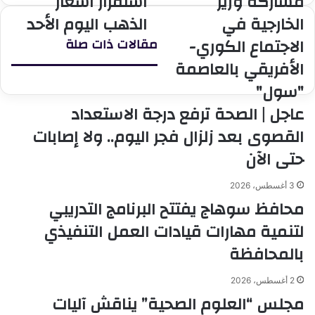
مشاركة وزير
استقرار اسعار
وزير
اسعار
الخارجية في
الذهب اليوم الأحد
الخارجية
الذهب
الاجتماع الكوري-
مقالات ذات صلة
في
اليوم
الاجتماع
الأحد
الأفريقي بالعاصمة
الكوري-
"سول"
الأفريقي
بالعاصمة
عاجل | الصحة ترفع درجة الاستعداد
"سول"
القصوى بعد زلزال فجر اليوم.. ولا إصابات
حتى الآن
3 أغسطس، 2026
محافظ سوهاج يفتتح البرنامج التدريبي
لتنمية مهارات قيادات العمل التنفيذي
بالمحافظة
2 أغسطس، 2026
مجلس “العلوم الصحية” يناقش آليات