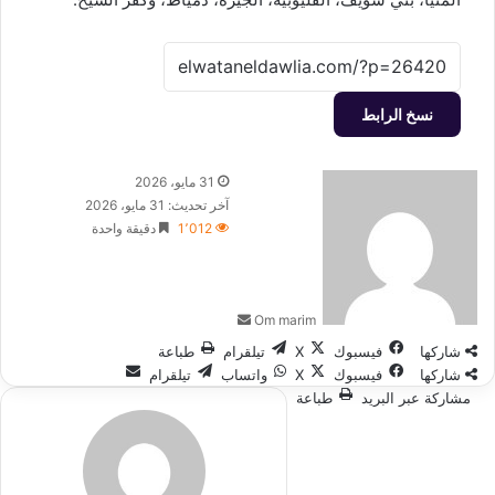
نسخ الرابط
أرسل
31 مايو، 2026
بريدا
آخر تحديث: 31 مايو، 2026
إلكترونيا
1٬012
دقيقة واحدة
Om marim
شاركها
فيسبوك
‫X
تيلقرام
طباعة
شاركها
فيسبوك
‫X
واتساب
تيلقرام
مشاركة عبر البريد
طباعة