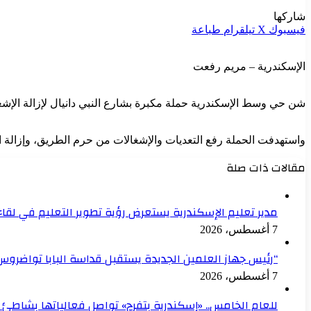
شاركها
فيسبوك
‫X
تيلقرام
طباعة
الإسكندرية – مريم رفعت
شن حي وسط الإسكندرية حملة مكبرة بشارع النبي دانيال لإزالة الإشغ
واستهدفت الحملة رفع التعديات والإشغالات من حرم الطريق، وإزالة المع
مقالات ذات صلة
مدير تعليم الإسكندرية يستعرض رؤية تطوير التعليم في لقاء
7 أغسطس، 2026
“رئيس جهاز العلمين الجديدة يستقبل قداسة البابا تواضروس 
7 أغسطس، 2026
للعام الخامس.. «إسكندرية بتفرح» تواصل فعالياتها بشاطئ 