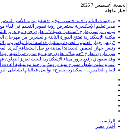
الجمعة, أغسطس 7 2026
أخبار عاجلة
بتوجيهات النائب أحمد حلمي.. توفير 6 شقق بديلة للأسر المتضررة من عقار شارع الطرودي بحي الجمرك
مدير تعليم الإسكندرية يستعرض رؤية تطوير التعليم في لقاء مع
يونس مرسي يطرح “سمعني صوتك”.. تعاون جديد مع عزيز الشاف
مكتبة الإسكندرية تفتتح الدورة الثالثة والعشرين من مهرجان ا
“رئيس جهاز العلمين الجديدة يستقبل قداسة البابا تواضروس الث
رئيس جهاز العلمين الجديدة: المدينة تواصل استضافة كبرى الف
مي فاروق تطرح “حبايبنا”.. تعاون جديد مع مدين في أغنية روما
وفد سعودي رفيع يزور ميناء الإسكندرية لبحث تعزيز التعاون ف
عمرو سليم يشعل مسرح سيد درويش.. رحلة موسيقية أعادت أمجا
للعام الخامس.. «إسكندرية بتفرح» تواصل فعالياتها بشاطئ ال
فيسبوك
‫X
‫YouTube
انستقرام
تسجيل
مقال
الدخول
إضافة
عشوائي
عمود
الرئيسية
جانبي
أخبار مصر