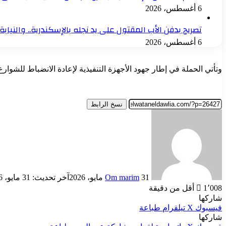
6 أغسطس، 2026
تصريح بدفن الأب المقتول على يد نجله بالإسكندرية.. والنياب
6 أغسطس، 2026
وتأتي الحملة في إطار جهود الأجهزة التنفيذية لإعادة الانضباط للشو
نسخ الرابط
أرسل
بريدا
إلكترونيا
31 مايو، 2026
Om marim
آخر تحديث: 31 مايو، 2026
1٬008
أقل من دقيقة
شاركها
فيسبوك
‫X
تيلقرام
طباعة
شاركها