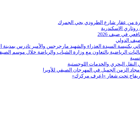
 روتاري الإسكندرية
عي في صيف 2026
لصيف الدولي
اني بكنيسة السيدة العذراء والشهيد مارجرجس والأمير تادرس بمدينة ال
عاليات الرياضية بالتعاون مع وزارة الشباب والرياضة خلال موسم الصي
نسية
ي النقل البحري والخدمات اللوجستية
د الزمن الجميل في المهرجان الصيفي للأوبرا
بوريفاج تحت شعار «اعرف مركزك»