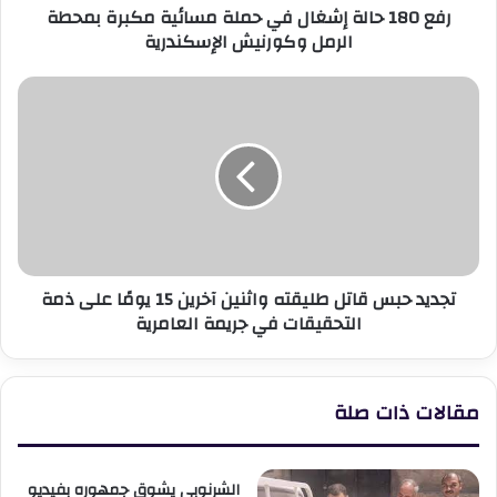
رفع 180 حالة إشغال في حملة مسائية مكبرة بمحطة
الرمل
الرمل وكورنيش الإسكندرية
وكورنيش
الإسكندرية
تجديد
حبس
قاتل
طليقته
واثنين
آخرين
15
يومًا
على
تجديد حبس قاتل طليقته واثنين آخرين 15 يومًا على ذمة
ذمة
التحقيقات في جريمة العامرية
التحقيقات
في
جريمة
العامرية
مقالات ذات صلة
الشرنوبي يشوق جمهوره بفيديو