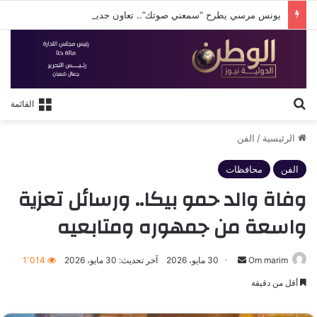
يونس مرسي يطرح “سمعني صوتك”.. تعاون جديد مع عزيز الشافعي في صيف 2026
بحث عن
القائمة
الرئيسية
/
الفن
الفن
محافظات
وفاة والد حمو بيكا.. ورسائل تعزية
واسعة من جمهوره ومتابعيه
أرسل
Om marim
30 مايو، 2026
آخر تحديث: 30 مايو، 2026
1٬014
بريدا
أقل من دقيقة
إلكترونيا