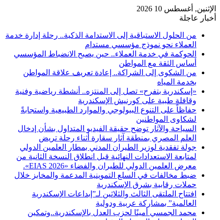
الإثنين, أغسطس 10 2026
أخبار عاجلة
من الحلول الاستباقية إلى الاستدامة الذكية.. رحلة إدارة خدمة
العملاء نحو نموذج مؤسسي مستدام
الحوكمة في خدمة العملاء.. حين يصبح الانضباط المؤسسي
أساس الثقة مع المواطن
من الشكوى إلى الشراكة.. إعادة تعريف علاقة المواطن
بخدمة المياه
«إسكندرية بتفرح» تصل إلى المنتزه.. أنشطة رياضية وفنية
وقافلة طبية على كورنيش الإسكندرية
حفاظاً على التنوع البيولوجي والموارد الطبيعية واستجابةً
لشكاوى المواطنين
السياحة والآثار توضح حقيقة الفيديو المتداول بشأن إدخال
العلم المصري بمنطقة آثار سقارة أثناء رحلة تريض
جولة تفقدية لوزير الطيران المدني بمطار العلمين الدولي
لمتابعة الاستعدادات النهائية قبل انطلاق النسخة الثانية من
معرض العلمين الدولي للطيران والفضاء «EIAS 2026».
ضبط مخالفات في السلع التموينية المدعمة والمخابز خلال
حملات رقابية بشرق الإسكندرية
افتتاح الملتقى الثالث والثلاثين لـ”إبداعات الإسكندرية
العالمية” بمشاركة عربية ودولية
محمد الجمسي أمينًا لحزب العدل بالإسكندرية..وتمكين