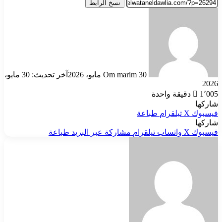
نسخ الرابط
أرسل
بريدا
إلكترونيا
30 مايو، 2026
Om marim
آخر تحديث: 30 مايو،
2026
1٬005
دقيقة واحدة
شاركها
فيسبوك
‫X
تيلقرام
طباعة
شاركها
فيسبوك
‫X
واتساب
تيلقرام
مشاركة عبر البريد
طباعة