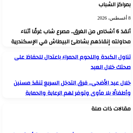
بمراكز الشباب
8 أغسطس، 2026
أنقذ 6 أشخاص من الغرق.. مصرع شاب غرقًا أثناء
محاولته إنقاذهم بشاطئ البيطاش في الإسكندرية
تناول
تناول الكبدة واللحوم الحمراء باعتدال للحفاظ على
الكبدة
صحتك خلال العيد
واللحوم
الحمراء
باعتدال
خلال
خلال عيد الأضحى.. فرق التدخل السريع تنقذ مسنين
للحفاظ
عيد
على
وأطفالًا بلا مأوى وتوفر لهم الرعاية والحماية
الأضحى..
صحتك
فرق
خلال
التدخل
العيد
مقالات ذات صلة
السريع
تنقذ
مسنين
وأطفالًا
بلا