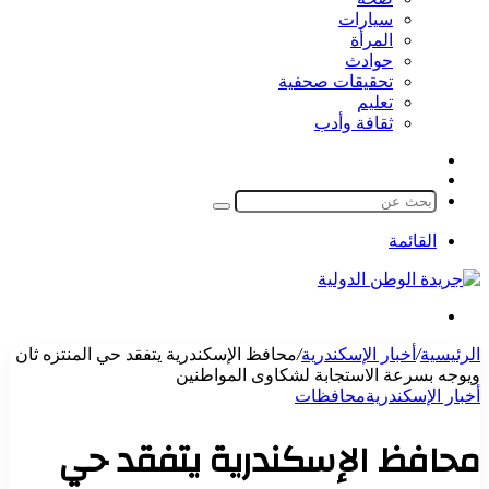
سيارات
المرأة
حوادث
تحقيقات صحفية
تعليم
ثقافة وأدب
مقال
الوضع
عشوائي
المظلم
بحث
عن
القائمة
بحث
عن
الرئيسية
/
أخبار الإسكندرية
/
محافظ الإسكندرية يتفقد حي المنتزه ثان
ويوجه بسرعة الاستجابة لشكاوى المواطنين
أخبار الإسكندرية
محافظات
محافظ الإسكندرية يتفقد حي