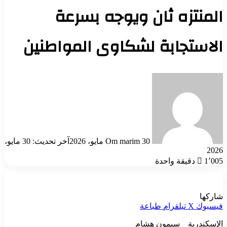
المنتزه ثان ويوجه بسرعة
الاستجابة لشكاوى المواطنين
أرسل
بريدا
إلكترونيا
30 مايو، 2026
Om marim
آخر تحديث: 30 مايو،
2026
1٬005
دقيقة واحدة
شاركها
فيسبوك
‫X
تيلقرام
طباعة
الإسكندرية _ سيمون هشام