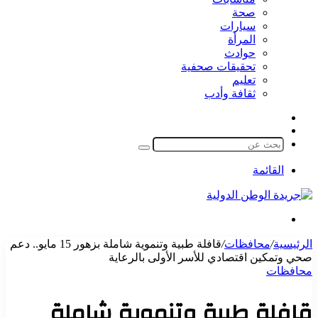
صحة
سيارات
المرأة
حوادث
تحقيقات صحفية
تعليم
ثقافة وأدب
مقال
الوضع
عشوائي
المظلم
بحث
عن
القائمة
بحث
عن
الرئيسية
/
محافظات
/
قافلة طبية وتنموية شاملة بزهور 15 مايو.. دعم
صحي وتمكين اقتصادي للأسر الأولى بالرعاية
محافظات
قافلة طبية وتنموية شاملة