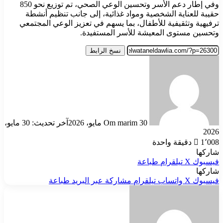
وفي إطار دعم الأسر وتحسين الوعي الصحي، تم توزيع نحو 850
حقيبة للعناية الشخصية ومواد غذائية، إلى جانب تنظيم أنشطة
ترفيهية وتثقيفية للأطفال، بما يسهم في تعزيز الوعي المجتمعي
وتحسين مستوى المعيشة للأسر المستفيدة.
نسخ الرابط
أرسل
بريدا
إلكترونيا
30 مايو، 2026
Om marim
آخر تحديث: 30 مايو،
2026
1٬008
دقيقة واحدة
شاركها
فيسبوك
‫X
تيلقرام
طباعة
شاركها
فيسبوك
‫X
واتساب
تيلقرام
مشاركة عبر البريد
طباعة