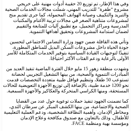
وفي هذا الإطار، تم توزيع 20 حقيبة أدوات مهنية على خريجي
مشروع “طفرة” للتدريب المهني، شملت مجالات الخدمات الصحية
والتبريد والتكييف وصيانة الهواتف المحمولة، كما جرى تقديم منح
لمشروعات متناهية الصغر في مجالات تربية الأغنام والمكتبات
المدرسية ومراكز التجميل، مع تطبيق آليات للمتابعة والتقييم
لضمان استدامة المشروعات وتحقيق أهدافها التنموية.
وتأتي هذه القافلة ضمن جهود وزارة التضامن الاجتماعي لتحسين
جودة الحياة داخل مشروعات السكن البديل للمناطق المطورة،
تنفيذًا لتوجيهات القيادة السياسية بتوفير الخدمات المتكاملة للأسر
الأولى بالرعاية ودعم الفئات الأكثر احتياجًا.
وشهدت منطقة زهور 15 مايو خلال الفترة الماضية تنفيذ العديد من
المبادرات التنموية والصحية، من بينها التشغيل التجريبي لحضانة
تستوعب 50 طفلًا، وتنظيم قوافل طبية متعددة التخصصات قدمت
نحو 1200 خدمة طبية، بالإضافة إلى توزيع الأجهزة التعويضية للحالات
المستحقة، ومنها الكراسي المتحركة والعكاكيز والأجهزة السمعية.
كما تضمنت الجهود تنفيذ حملات توعوية حول عدد من القضايا
الصحية والاجتماعية، من بينها الكشف المبكر عن سرطان الثدي،
ومخاطر الإدمان، وأهمية النظافة الشخصية، ودعم العملية التعليمية
للأطفال، وذلك بالتعاون مع صندوق مكافحة وعلاج الإدمان
ومؤسسة بهية ومنظمة FACE.