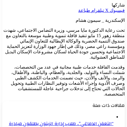
شاركها
فيسبوك
‫X
تيلقرام
طباعة
الإسكندرية _ سيمون هشام
تحت رعاية الدكتورة مايا مرسي، وزيرة التضامن الاجتماعي، شهدت
منطقة زهور 15 مايو تنفيذ قافلة تنموية وطبية موسعة بالتعاون مع
صندوق التنمية الحضرية والوكالة الإيطالية للتعاون الإنمائي
ومؤسسة راعي مصر، وذلك في إطار جهود الوزارة لتعزيز الحماية
الاجتماعية وتحسين جودة الحياة لسكان مشروعات الإسكان البديل
للمناطق العشوائية.
وقدمت القافلة خدمات طبية مجانية في عدد من التخصصات،
شملت النساء والتوليد، والجلدية، والعظام، والباطنة، والأطفال،
والرمد، والأنف والأذن، حيث تضمنت الخدمات الكشف الطبي
وصرف الأدوية وإجراء الأشعات وتوفير النظارات الطبية وتحويل
الحالات التي تحتاج إلى تدخلات جراحية عاجلة للمستشفيات
المتخصصة.
مقالات ذات صلة
“التعفن الدماغي”.. طلاب إدارة الزيتون يطلقون مبادرة