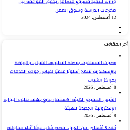
وزارية لتنفيذ مشروع متكامل يحقق المواءمة بين
مخرجات الدراسة وسوق العمل
12 أغسطس، 2024
الصفحة
الصفحة
السابقة
التالية
أخر المقالات
«صوت المستفيد.. بوصلة التطوير».. الشباب والرياضة
بالإسكندرية تنتهج أسلوبًا علميًا لقياس جودة الخدمات
بمراكز الشباب
8 أغسطس، 2026
الرئيس التنفيذي لهيئة الاستثمار يتابع جهود تطوير البوابة
الإلكترونية الجديدة للهيئة
8 أغسطس، 2026
أنقذ 6 أشخاص من الغرق.. مصرع شاب غرقًا أثناء محاولته