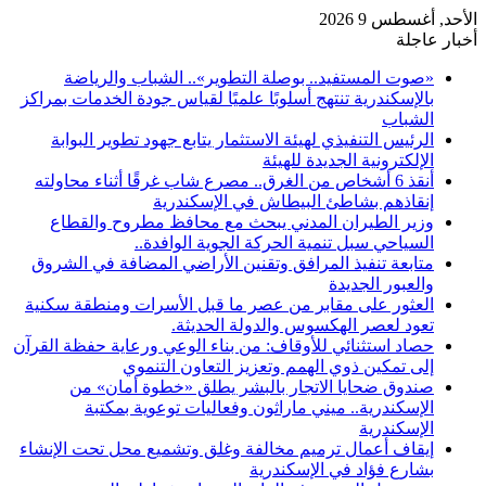
الأحد, أغسطس 9 2026
أخبار عاجلة
«صوت المستفيد.. بوصلة التطوير».. الشباب والرياضة
بالإسكندرية تنتهج أسلوبًا علميًا لقياس جودة الخدمات بمراكز
الشباب
الرئيس التنفيذي لهيئة الاستثمار يتابع جهود تطوير البوابة
الإلكترونية الجديدة للهيئة
أنقذ 6 أشخاص من الغرق.. مصرع شاب غرقًا أثناء محاولته
إنقاذهم بشاطئ البيطاش في الإسكندرية
وزير الطيران المدني يبحث مع محافظ مطروح والقطاع
السياحي سبل تنمية الحركة الجوية الوافدة..
متابعة تنفيذ المرافق وتقنين الأراضي المضافة في الشروق
والعبور الجديدة
العثور على مقابر من عصر ما قبل الأسرات ومنطقة سكنية
تعود لعصر الهكسوس والدولة الحديثة.
حصاد استثنائي للأوقاف: من بناء الوعي ورعاية حفظة القرآن
إلى تمكين ذوي الهمم وتعزيز التعاون التنموي
صندوق ضحايا الاتجار بالبشر يطلق «خطوة أمان» من
الإسكندرية.. ميني ماراثون وفعاليات توعوية بمكتبة
الإسكندرية
إيقاف أعمال ترميم مخالفة وغلق وتشميع محل تحت الإنشاء
بشارع فؤاد في الإسكندرية