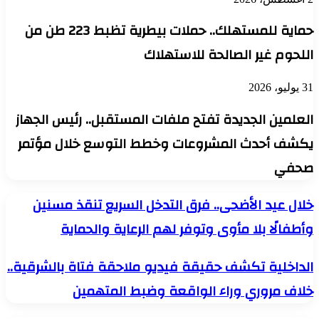
حماية للمستهلك.. حملات بيطرية تظبط 223 طن من
اللحوم غير الصالحة للاستهلاك
31 يوليو، 2026
العلمين الجديدة تفتح ملفات المستقبل.. رئيس الجهاز
يكشف أحدث المشروعات وخطط التوسع خلال مؤتمر
صحفي
خلال
خلال عيد الأضحى.. فرق التدخل السريع تنقذ مسنين
عيد
وأطفالًا بلا مأوى وتوفر لهم الرعاية والحماية
الأضحى..
فرق
التدخل
الداخلية
الداخلية تكشف حقيقة فيديو ملاحقة فتاة بالشرقية..
السريع
تكشف
تنقذ
خلاف مروري وراء الواقعة وضبط المتهمين
حقيقة
مسنين
فيديو
وأطفالًا
ملاحقة