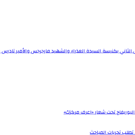
الثاني بكنيسة السيدة العذراء والشهيد مارجرجس والأمير تادرس ب
البوريفاج تحت شعار «اعرف مركزك»
ة تطلب تحريات المباحث