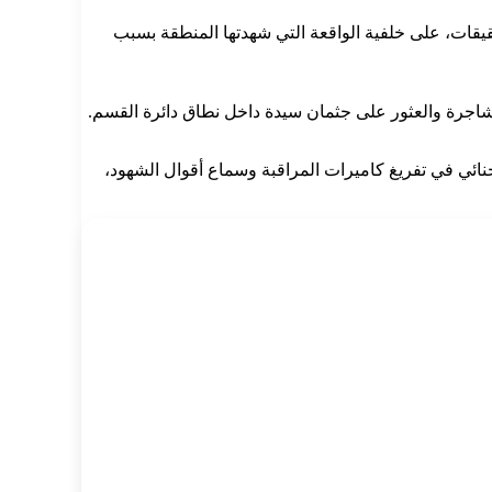
ل طليقته بمنطقة العامرية غرب الإسكندرية، واثنين آخرين، لمدة 15 يومًا على ذمة التحقيقات، على خلفية الواقعة التي شهدتها المنطقة بسبب
 مشاجرة والعثور على جثمان سيدة داخل نطاق دائرة القسم.
نائي في تفريغ كاميرات المراقبة وسماع أقوال الشهود،