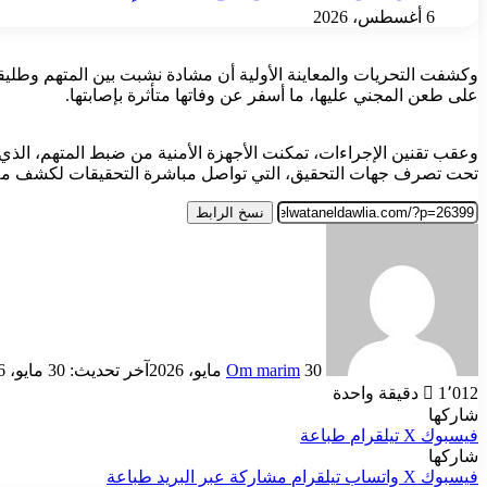
6 أغسطس، 2026
وكشفت التحريات والمعاينة الأولية أن مشادة نشبت بين المتهم وطليق
على طعن المجني عليها، ما أسفر عن وفاتها متأثرة بإصابتها.
وعقب تقنين الإجراءات، تمكنت الأجهزة الأمنية من ضبط المتهم، الذي أق
تحت تصرف جهات التحقيق، التي تواصل مباشرة التحقيقات لكشف ملا
نسخ الرابط
أرسل
بريدا
إلكترونيا
30 مايو، 2026
Om marim
آخر تحديث: 30 مايو، 2026
1٬012
دقيقة واحدة
شاركها
فيسبوك
‫X
تيلقرام
طباعة
شاركها
فيسبوك
‫X
واتساب
تيلقرام
مشاركة عبر البريد
طباعة