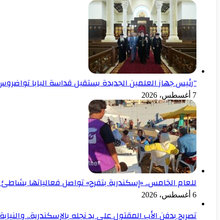
“رئيس جهاز العلمين الجديدة يستقبل قداسة البابا تواضروس 
7 أغسطس، 2026
للعام الخامس.. «إسكندرية بتفرح» تواصل فعالياتها بشاطئ 
6 أغسطس، 2026
تصريح بدفن الأب المقتول على يد نجله بالإسكندرية.. والنياب