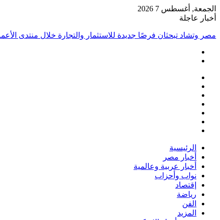
الجمعة, أغسطس 7 2026
أخبار عاجلة
مصر وتشاد تبحثان فرصًا جديدة للاستثمار والتجارة خلال منتدى الأعما
فيسبوك
‫X
‫YouTube
انستقرام
تسجيل
مقال
الدخول
إضافة
عشوائي
عمود
الرئيسية
جانبي
أخبار مصر
أخبار عربية وعالمية
نواب وأحزاب
إقتصاد
رياضة
الفن
المزيد