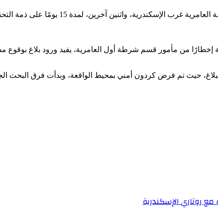
قررت جهات التحقيق المختصة تجديد حبس المتهم بقت
درية إخطارًا من مأمور قسم شرطة أول العامرية، يفيد ورود بلاغ بوقوع
البلاغ، حيث تم فرض كردون أمني بمحيط الواقعة، وبدأت فرق البحث الج
 مع روتاري الإسكندرية