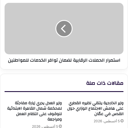
الأولى
استمرار
بالرعاية
الحملات
الرقابية
لضمان
توافر
الخدمات
للمواطنين
استمرار الحملات الرقابية لضمان توافر الخدمات للمواطنين
مقالات ذات صلة
وزير الخارجية يلتقي نظيره القطري
وزير العدل يجري زيارة مفاجئة
على هامش الاجتماع الوزاري حول
لمحكمة شمال القاهرة الابتدائية
القدس في عمّان
للوقوف على انتظام العمل
ومراجعة
5 أغسطس، 2026
5 أغسطس، 2026