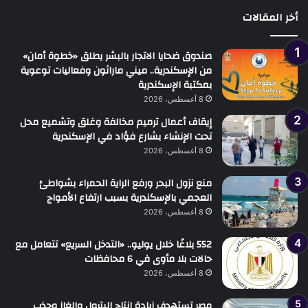
أخر المقالات
صندوق ضحايا الاتجار بالبشر يطلق «خطوة أمان»
من الإسكندرية.. ميني ماراثون وفعاليات توعوية
بمكتبة الإسكندرية
8 أغسطس، 2026
إيقاف أعمال ترميم مخالفة وغلق وتشميع محل
تحت الإنشاء بشارع فؤاد في الإسكندرية
8 أغسطس، 2026
منع نزول البحر ورفع الراية الحمراء بشواطئ
العجمي بالإسكندرية بسبب ارتفاع الأمواج
8 أغسطس، 2026
552 بلاغًا خلال يوليو.. «التدخل السريع» تتعامل مع
حالات بلا مأوى في 6 محافظات
8 أغسطس، 2026
مصر تستهدف زيادة إنتاج البترول والغاز وجذب