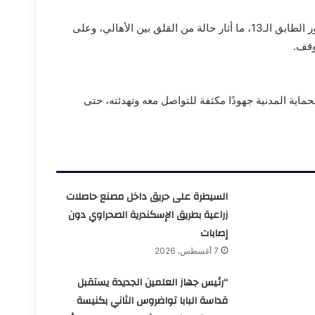
وتلقت غرفة عمليات النجدة بلاغًا يفيد بوجود شاب يجلس أعلى سور الطابق الـ13، ما أثار حالة من القلق بين الأهالي، وعلى
وقف.
ية المدنية جهودًا مكثفة للتواصل معه وتهدئته، حتى
السيطرة على حريق داخل مصنع حاصلات
زراعية بطريق الإسكندرية الصحراوي دون
إصابات
7 أغسطس، 2026
“رئيس جهاز العلمين الجديدة يستقبل
قداسة البابا تواضروس الثاني بكنيسة