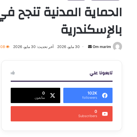
بالإسكندرية
أرسل
Om marim
30 مايو، 2026
آخر تحديث: 30 مايو، 2026
008
بريدا
إلكترونيا
تابعونا علي
0
102K
followers
متابعون
0
Subscribers