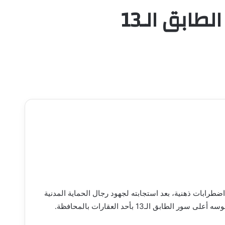
الحماية المدنية تنجح في إنقاذ شاب من أعلى سور الطابق الـ13
ضطرابات ذهنية، بعد استجابته لجهود رجال الحماية المدنية
 الـ13 بأحد العقارات بالمحافظة.