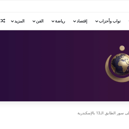
ن 3 دول إسلامية
م
نواب وأحزاب
إقتصاد
رياضة
الفن
المزيد
ابق الـ13 بالإسكندرية