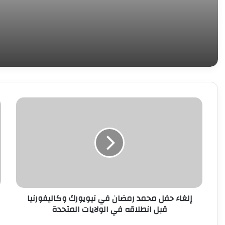
إلغاء
ا
حفل
ب
محمد
خ
رمضان
ا
في
ل
نيويورك
أ
وكاليفورنيا
ع
قبل
ا
انطلاقه
ب
إلغاء حفل محمد رمضان في نيويورك وكاليفورنيا
في
إ
قبل انطلاقه في الولايات المتحدة
الولايات
ض
المتحدة
ك