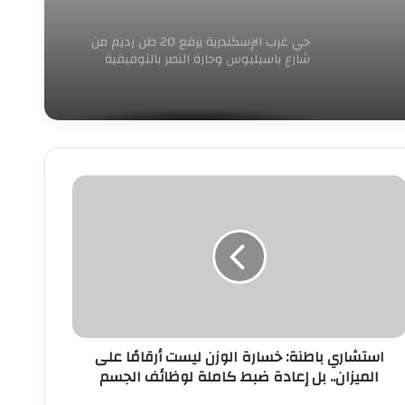
حي غرب الإسكندرية يرفع 20 طن رديم من
شارع باسيليوس وحارة النصر بالتوفيقية
ستشاري
اطنة:
سارة
لوزن
يست
رقامًا
لى
لميزان..
ل
استشاري باطنة: خسارة الوزن ليست أرقامًا على
عادة
الميزان.. بل إعادة ضبط كاملة لوظائف الجسم
بط
املة