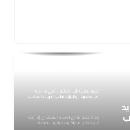
للعام الخامس.. «إسكندرية بتفرح» تواصل
فعالياتها بشاطئ البوريفاج تحت شعار
«اعرف مركزك»
تصريح بدفن الأب المقتول على يد نجله
بالإسكندرية.. والنيابة تطلب تحريات المباحث
يد
ب
وفاة عضو بنادي الاتحاد السكندري إثر أزمة
قلبية خلال مباراة ودية بفرع سموحة