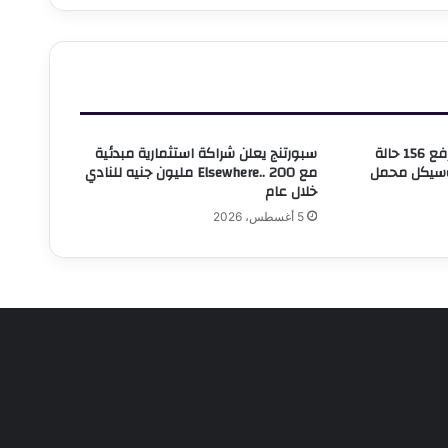
وظائف
لجسم
حي وسط بالإسكندرية يرفع 156 حالة
سبورتنج يعلن شراكة استثمارية مبدئية
وسيكل محمل
مع Elsewhere.. 200 مليون جنيه للنادي
خلال عام
5 أغسطس، 2026