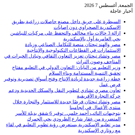
الجمعة, أغسطس 7 2026
أخبار عاجلة
السيطرة على حريق داخل مصنع حاصلات زراعية بطريق
الإسكندرية الصحراوي دون إصابات
إزالة 3 حالات بناء مخالف والتحفظ على مركبات للنباشين
بحي العامرية أول بالإسكندرية
مصر والهند تبحثان منصة للتكامل الصناعي وزيادة
الاستثمارات في القطاعات التكنولوجية والإنتاجية
مصر وتشاد تبحثان تعزيز التعاون الثقافي وتبادل الخبرات في
المتاحف وصون التراث
وزير التعليم من اليابان: التعاون الدولي في التعليم مفتاح
تحقيق التنمية المستدامة وبناء السلام
خطة زراعية جديدة لزيادة الإنتاج وفتح أسواق تصديرية وتوفير
فرص عمل
تعاون مصري تشادي لتطوير النقل والسكك الحديدية ودعم
حركة التجارة الأفريقية
مصر وتشاد تبحثان فرصًا جديدة للاستثمار والتجارة خلال
منتدى الأعمال في إنجامينا
بتوجيهات النائب أحمد حلمي.. توفير 6 شقق بديلة للأسر
المتضررة من عقار شارع الطرودي بحي الجمرك
مدير تعليم الإسكندرية يستعرض رؤية تطوير التعليم في لقاء
مع روتاري الإسكندرية