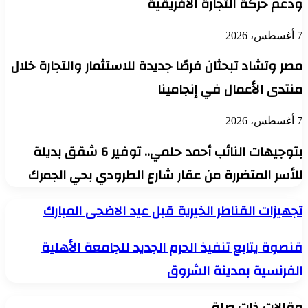
ودعم حركة التجارة الأفريقية
7 أغسطس، 2026
مصر وتشاد تبحثان فرصًا جديدة للاستثمار والتجارة خلال
منتدى الأعمال في إنجامينا
7 أغسطس، 2026
بتوجيهات النائب أحمد حلمي.. توفير 6 شقق بديلة
للأسر المتضررة من عقار شارع الطرودي بحي الجمرك
تجهيزات
تجهيزات القناطر الخيرية قبل عيد الاضحى المبارك
القناطر
الخيرية
قنصوة
قنصوة يتابع تنفيذ الحرم الجديد للجامعة الأهلية
قبل
يتابع
عيد
الفرنسية بمدينة الشروق
تنفيذ
الاضحى
الحرم
المبارك
الجديد
مقالات ذات صلة
للجامعة