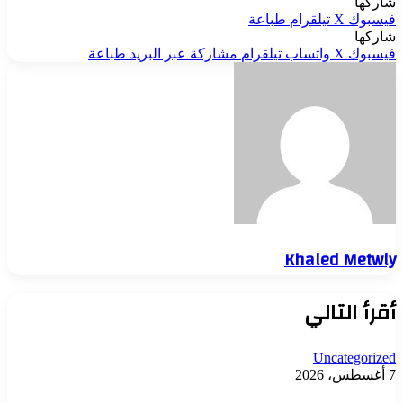
شاركها
فيسبوك
‫X
تيلقرام
طباعة
شاركها
فيسبوك
‫X
واتساب
تيلقرام
مشاركة عبر البريد
طباعة
Khaled Metwly
أقرأ التالي
Uncategorized
7 أغسطس، 2026