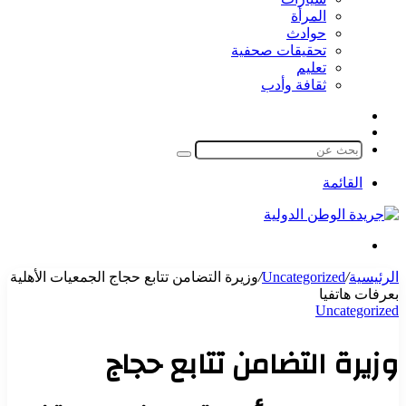
المرأة
حوادث
تحقيقات صحفية
تعليم
ثقافة وأدب
مقال
الوضع
عشوائي
المظلم
بحث
عن
القائمة
بحث
عن
الرئيسية
/
Uncategorized
/
وزيرة التضامن تتابع حجاج الجمعيات الأهلية
بعرفات هاتفيا
Uncategorized
وزيرة التضامن تتابع حجاج